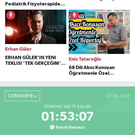
Pediatrik Fizyoterapiden
Özaraz Anlatıyor
İlham Veren Hikâyeler
Erhan Güler
ERHAN GÜLER'IN YENI
Enis Tataroğlu
TEKLISI 'TEK GERÇEĞIM'LE
68 Dili Akıcı Konuşan
BÜYÜK DÖNÜŞÜ
Öğretmenle Özel
Röportaj
OSMANİYE
07.08.2026
SONRAKI VAKTE KALAN
01:53:06
İkindi Namazı