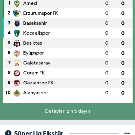
1
Amed
0
0
2
Erzurumspor FK
0
0
3
Başakşehir
0
0
4
Kocaelispor
0
0
5
Beşiktaş
0
0
6
Eyüpspor
0
0
7
Galatasaray
0
0
8
Çorum FK
0
0
9
Gaziantep FK
0
0
10
Alanyaspor
0
0
Detaylar için tıklayın
Süper Lig Fikstür