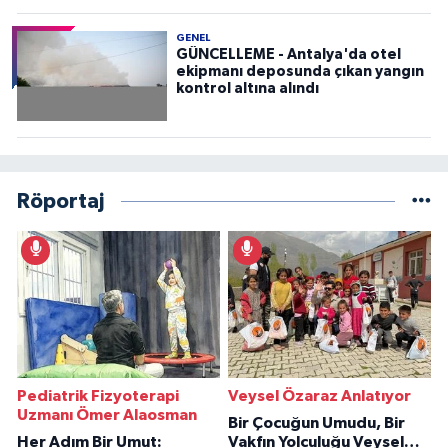
GENEL
GÜNCELLEME - Antalya'da otel
ekipmanı deposunda çıkan yangın
kontrol altına alındı
Röportaj
Pediatrik Fizyoterapi
Veysel Özaraz Anlatıyor
Uzmanı Ömer Alaosman
Bir Çocuğun Umudu, Bir
Her Adım Bir Umut:
Vakfın Yolculuğu Veysel