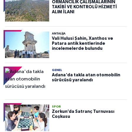
ORMANCILIK ÇALIŞMALARININ
TAKİBİ VE KONTROLÜ HİZMETİ
ALIM İLANI
ANTALIJA
Vali Hulusi Şahin, Xanthos ve
Patara antik kentlerinde
incelemelerde bulundu
GENEL
Adana'da takla atan otomobilin
sürücüsü yaralandı
SPOR
Zorkun’da Satranç Turnuvası
Coşkusu