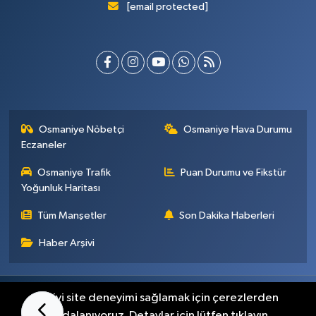
[email protected]
Osmaniye Nöbetçi
Osmaniye Hava Durumu
Eczaneler
Osmaniye Trafik
Puan Durumu ve Fikstür
Yoğunluk Haritası
Tüm Manşetler
Son Dakika Haberleri
Haber Arşivi
Künye
İletişim
Gizlilik Sözleşmesi
En iyi site deneyimi sağlamak için çerezlerden
faydalanıyoruz. Detaylar için lütfen tıklayın.