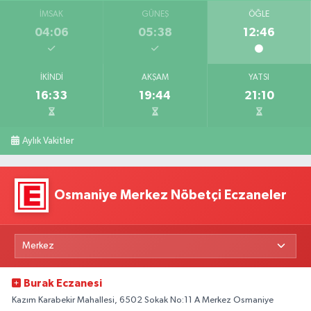
İMSAK
GÜNEŞ
ÖĞLE
04:06
05:38
12:46
İKINDI
AKŞAM
YATSI
16:33
19:44
21:10
Aylık Vakitler
Osmaniye Merkez Nöbetçi Eczaneler
Burak Eczanesi
Kazım Karabekir Mahallesi, 6502 Sokak No:11 A Merkez Osmaniye