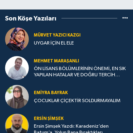
Son Köşe Yazıları
MÜRVET YAZICI KAZGI
UYGAR İÇİN EL ELE
MEHMET MARAŞANLI
ÖN LİSANS BÖLÜMLERİNİN ÖNEMİ, EN SIK
YAPILAN HATALAR VE DOĞRU TERCİH
STRATEJİLERİ
EMIYRA BAYRAK
ÇOCUKLAR ÇİÇEKTİR SOLDURMAYALIM
ERSIN ŞIMŞEK
Ersin Şimşek Yazdı: Karadeniz’den
Batum’a, Yolun Bana Bıraktıkları