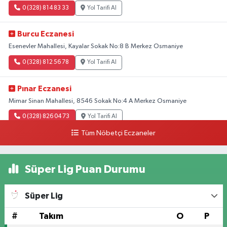
0 (328) 814 83 33
Yol Tarifi Al
Burcu Eczanesi
Esenevler Mahallesi, Kayalar Sokak No:8 B Merkez Osmaniye
0 (328) 812 56 78
Yol Tarifi Al
Pınar Eczanesi
Mimar Sinan Mahallesi, 8546 Sokak No:4 A Merkez Osmaniye
0 (328) 826 04 73
Yol Tarifi Al
Tüm Nöbetçi Eczaneler
Süper Lig Puan Durumu
Süper Lig
#
Takım
O
P