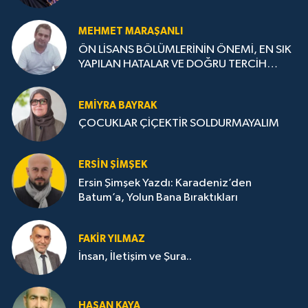
MEHMET MARAŞANLI
ÖN LİSANS BÖLÜMLERİNİN ÖNEMİ, EN SIK
YAPILAN HATALAR VE DOĞRU TERCİH
STRATEJİLERİ
EMIYRA BAYRAK
ÇOCUKLAR ÇİÇEKTİR SOLDURMAYALIM
ERSIN ŞIMŞEK
Ersin Şimşek Yazdı: Karadeniz’den
Batum’a, Yolun Bana Bıraktıkları
FAKIR YILMAZ
İnsan, İletişim ve Şura..
HASAN KAYA