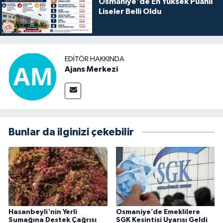
Osmaniye'de En Yüksek Puanlı
Liseler Belli Oldu
EDITÖR HAKKINDA
Ajans Merkezi
Bunlar da ilginizi çekebilir
Hasanbeyli'nin Yerli
Osmaniye’de Emeklilere
Sumağına Destek Çağrısı
SGK Kesintisi Uyarısı Geldi