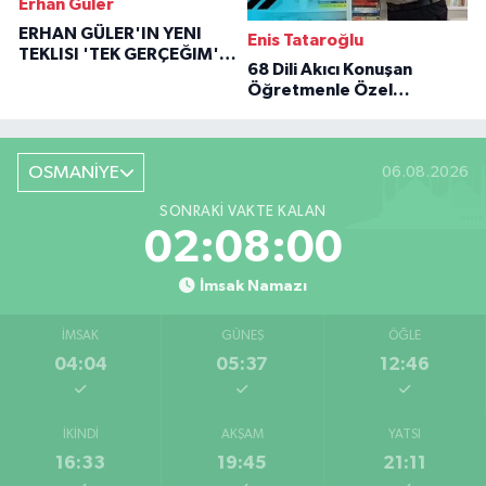
Erhan Güler
ERHAN GÜLER'IN YENI
Enis Tataroğlu
TEKLISI 'TEK GERÇEĞIM'LE
68 Dili Akıcı Konuşan
BÜYÜK DÖNÜŞÜ
Öğretmenle Özel
Röportaj
OSMANİYE
06.08.2026
SONRAKI VAKTE KALAN
02:07:59
İmsak Namazı
İMSAK
GÜNEŞ
ÖĞLE
04:04
05:37
12:46
İKINDI
AKŞAM
YATSI
16:33
19:45
21:11