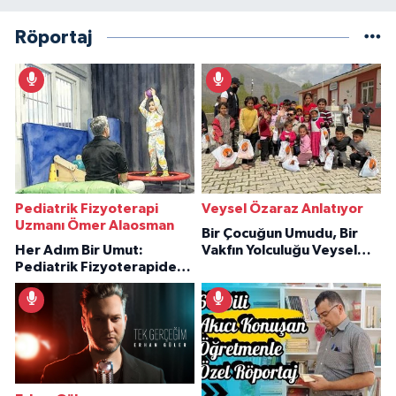
Röportaj
Pediatrik Fizyoterapi
Veysel Özaraz Anlatıyor
Uzmanı Ömer Alaosman
Bir Çocuğun Umudu, Bir
Her Adım Bir Umut:
Vakfın Yolculuğu Veysel
Pediatrik Fizyoterapiden
Özaraz Anlatıyor
İlham Veren Hikâyeler