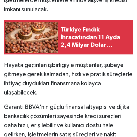
işletmelerde müşterilere anında alışveriş kredisi
imkanı sunulacak.
Türkiye Fındık
İhracatından 11 Ayda
2,4 Milyar Dolar
Kazandı
Hayata geçirilen işbirliğiyle müşteriler, şubeye
gitmeye gerek kalmadan, hızlı ve pratik süreçlerle
ihtiyaç duydukları finansmana kolayca
ulaşabilecek.
Garanti BBVA'nın güçlü finansal altyapısı ve dijital
bankacılık çözümleri sayesinde kredi süreçleri
daha hızlı, erişilebilir ve kullanıcı dostu hale
gelirken, işletmelerin satış süreçleri ve nakit