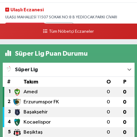
Ulaşlı Eczanesi
ULAŞLI MAHALLESİ 11507 SOKAK NO:8 B YEDİOCAK PARKI CİVARI
0 (546) 158 81 80
Yol Tarifi Al
Tüm Nöbetçi Eczaneler
Süper Lig Puan Durumu
Süper Lig
#
Takım
O
P
1
Amed
0
0
2
Erzurumspor FK
0
0
3
Başakşehir
0
0
4
Kocaelispor
0
0
5
Beşiktaş
0
0