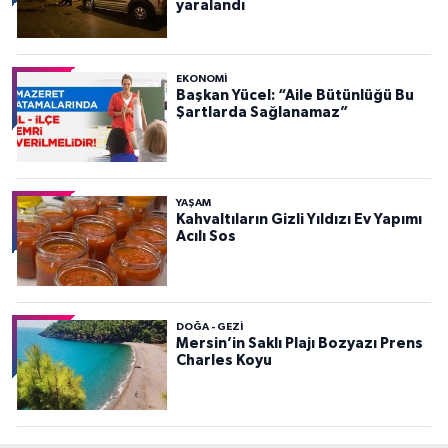
yaralandı
EKONOMI
Başkan Yücel: “Aile Bütünlüğü Bu
Şartlarda Sağlanamaz”
YAŞAM
Kahvaltıların Gizli Yıldızı Ev Yapımı
Acılı Sos
DOĞA - GEZI
Mersin’in Saklı Plajı Bozyazı Prens
Charles Koyu