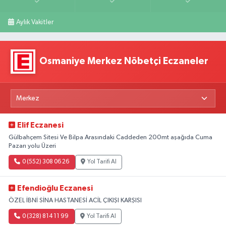
Aylık Vakitler
Osmaniye Merkez Nöbetçi Eczaneler
Elif Eczanesi
Gülbahçem Sitesi Ve Bilpa Arasındaki Caddeden 200mt aşağıda Cuma
Pazarı yolu Üzeri
0 (552) 308 06 26
Yol Tarifi Al
Efendioğlu Eczanesi
ÖZEL İBNİ SİNA HASTANESİ ACİL ÇIKIŞI KARŞISI
0 (328) 814 11 99
Yol Tarifi Al