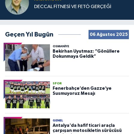
DECCAL FİTNESİ VE FETÖ GERÇEĞİ
Geçen Yıl Bugün
06 Ağustos 2025
OSMANIYE
Bekirhan Uyutmaz: “Gönüllere
Dokunmaya Geldik”
SPOR
Fenerbahçe’den Gazze’ye
Susmuyoruz Mesajı
GENEL
Antalya'da hafif ticari araçla
çarpışan motosikletin sürücüsü