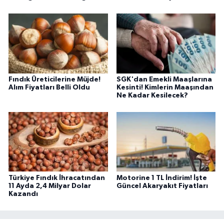
Fındık Üreticilerine Müjde!
SGK'dan Emekli Maaşlarına
Alım Fiyatları Belli Oldu
Kesinti! Kimlerin Maaşından
Ne Kadar Kesilecek?
Türkiye Fındık İhracatından
Motorine 1 TL İndirim! İşte
11 Ayda 2,4 Milyar Dolar
Güncel Akaryakıt Fiyatları
Kazandı