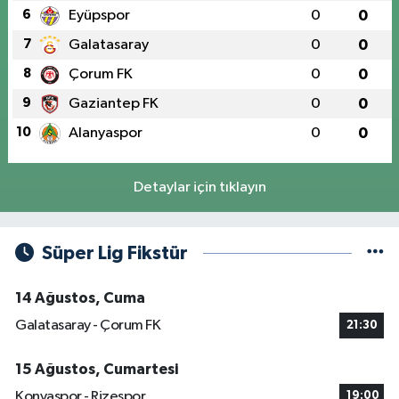
6
Eyüpspor
0
0
7
Galatasaray
0
0
8
Çorum FK
0
0
9
Gaziantep FK
0
0
10
Alanyaspor
0
0
Detaylar için tıklayın
Süper Lig Fikstür
14 Ağustos, Cuma
Galatasaray - Çorum FK
21:30
15 Ağustos, Cumartesi
Konyaspor - Rizespor
19:00