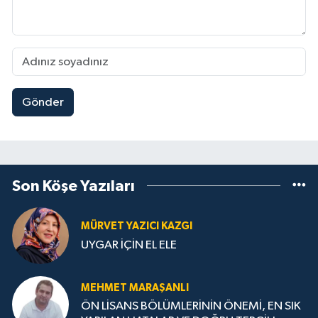
Gönder
Son Köşe Yazıları
MÜRVET YAZICI KAZGI
UYGAR İÇİN EL ELE
MEHMET MARAŞANLI
ÖN LİSANS BÖLÜMLERİNİN ÖNEMİ, EN SIK