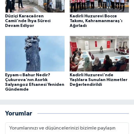
Düziçi Karacaören
Kadirli Huzurevi Bocce
Camii'nde İhya Süreci
Takımı, Kahramanmaraş'ı
Devam Ediyor
Ağırladı
Eyyam-ı Bahur Nedir?
Kadirli Huzurevi'nde
Çukurova'nın Asırlık
Yaşlılara Sunulan Hizmetler
Salyangoz Efsanesi Yeniden
Değerlendirildi
Gündemde
Yorumlar