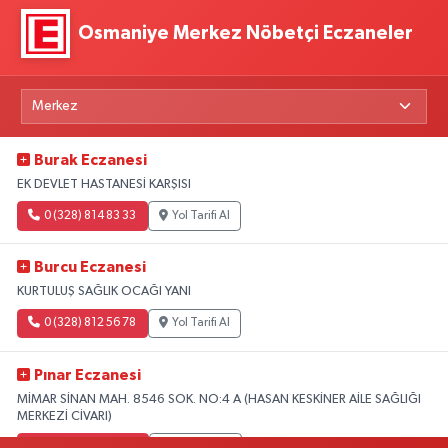
Osmaniye Merkez Nöbetçi Eczaneler
Burak Eczanesi
EK DEVLET HASTANESİ KARŞISI
0 (328) 814 83 33
Yol Tarifi Al
Burcu Eczanesi
KURTULUŞ SAĞLIK OCAĞI YANI
0 (328) 812 56 78
Yol Tarifi Al
Pınar Eczanesi
MİMAR SİNAN MAH. 8546 SOK. NO:4 A (HASAN KESKİNER AİLE SAĞLIĞI
MERKEZİ CİVARI)
0 (328) 826 04 73
Yol Tarifi Al