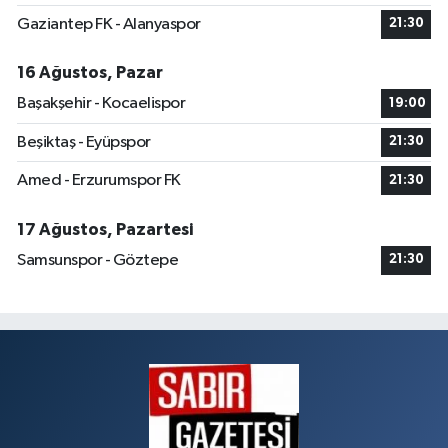
Gaziantep FK - Alanyaspor
21:30
16 Ağustos, Pazar
Başakşehir - Kocaelispor
19:00
Beşiktaş - Eyüpspor
21:30
Amed - Erzurumspor FK
21:30
17 Ağustos, Pazartesi
Samsunspor - Göztepe
21:30