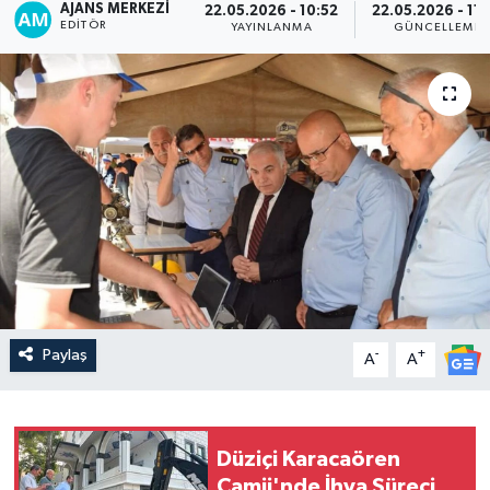
AJANS MERKEZI
22.05.2026 - 10:52
22.05.2026 - 11:
EDITÖR
YAYINLANMA
GÜNCELLEME
Paylaş
-
+
A
A
Düziçi Karacaören
Camii'nde İhya Süreci