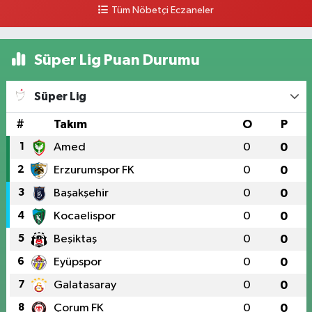
Tüm Nöbetçi Eczaneler
Süper Lig Puan Durumu
Süper Lig
#
Takım
O
P
1
Amed
0
0
2
Erzurumspor FK
0
0
3
Başakşehir
0
0
4
Kocaelispor
0
0
5
Beşiktaş
0
0
6
Eyüpspor
0
0
7
Galatasaray
0
0
8
Çorum FK
0
0