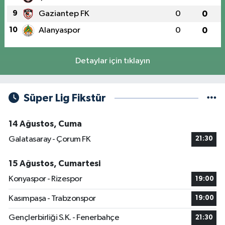
9
Gaziantep FK
0
0
10
Alanyaspor
0
0
Detaylar için tıklayın
Süper Lig Fikstür
14 Ağustos, Cuma
Galatasaray - Çorum FK
21:30
15 Ağustos, Cumartesi
Konyaspor - Rizespor
19:00
Kasımpaşa - Trabzonspor
19:00
Gençlerbirliği S.K. - Fenerbahçe
21:30