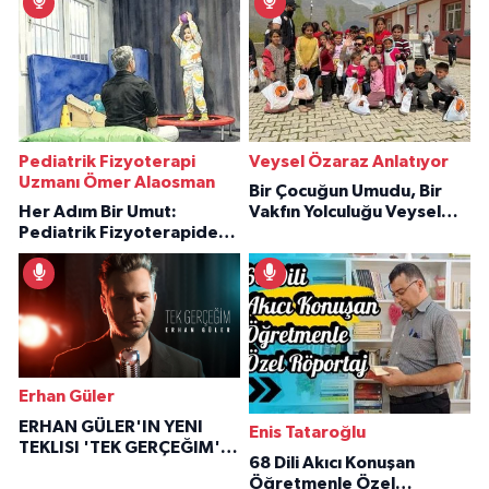
Pediatrik Fizyoterapi
Veysel Özaraz Anlatıyor
Uzmanı Ömer Alaosman
Bir Çocuğun Umudu, Bir
Her Adım Bir Umut:
Vakfın Yolculuğu Veysel
Pediatrik Fizyoterapiden
Özaraz Anlatıyor
İlham Veren Hikâyeler
Erhan Güler
ERHAN GÜLER'IN YENI
Enis Tataroğlu
TEKLISI 'TEK GERÇEĞIM'LE
68 Dili Akıcı Konuşan
BÜYÜK DÖNÜŞÜ
Öğretmenle Özel