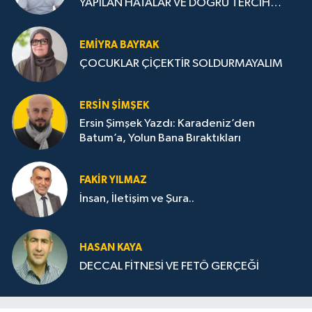
YAPILAN HATALAR VE DOĞRU TERCİH
STRATEJİLERİ
EMIYRA BAYRAK
ÇOCUKLAR ÇİÇEKTİR SOLDURMAYALIM
ERSIN ŞIMŞEK
Ersin Şimşek Yazdı: Karadeniz’den
Batum’a, Yolun Bana Bıraktıkları
FAKIR YILMAZ
İnsan, İletişim ve Şura..
HASAN KAYA
DECCAL FİTNESİ VE FETÖ GERÇEĞİ