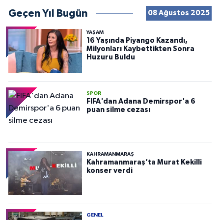
Geçen Yıl Bugün
08 Ağustos 2025
YAŞAM
16 Yaşında Piyango Kazandı,
Milyonları Kaybettikten Sonra
Huzuru Buldu
SPOR
FIFA'dan Adana Demirspor'a 6
puan silme cezası
KAHRAMANMARAŞ
Kahramanmaraş’ta Murat Kekilli
konser verdi
GENEL