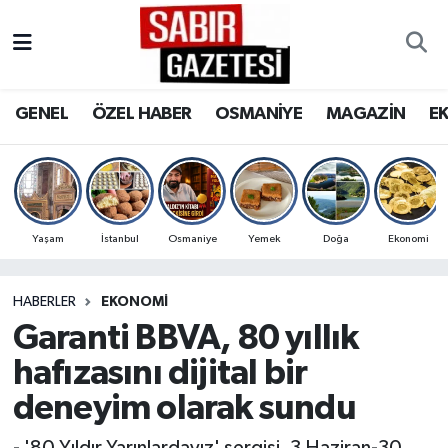
GENEL
Osmaniye Nöbetçi Eczaneler
GENEL
ÖZEL HABER
OSMANİYE
MAGAZİN
E
ÖZEL HABER
Osmaniye Hava Durumu
OSMANİYE
Osmaniye Trafik Yoğunluk Haritası
MAGAZİN
Süper Lig Puan Durumu ve Fikstür
Yaşam
İstanbul
Osmaniye
Yemek
Doğa
Ekonomi
EKONOMİ
Tüm Manşetler
HABERLER
EKONOMI
Garanti BBVA, 80 yıllık
SPOR
Son Dakika Haberleri
hafızasını dijital bir
RESMİ İLANLAR
Haber Arşivi
deneyim olarak sundu
- '80 Yıldır Yarınlardayız' sergisi, 3 Haziran-30