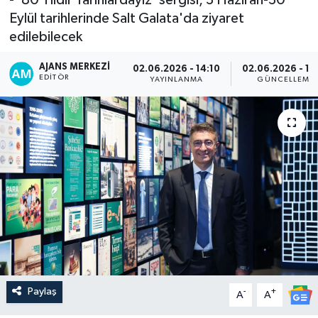
Eylül tarihlerinde Salt Galata'da ziyaret
edilebilecek
AJANS MERKEZI
02.06.2026 - 14:10
02.06.2026 - 14
EDITÖR
YAYINLANMA
GÜNCELLEME
Paylaş
-
+
A
A