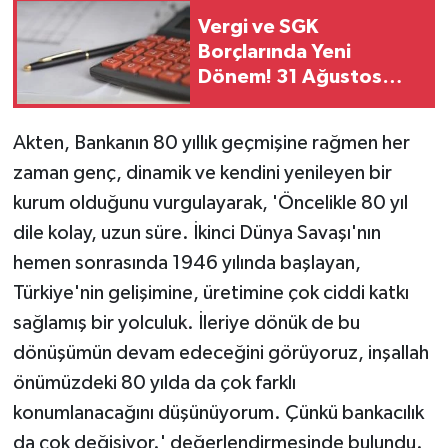
Vergi ve SGK
Borçlarında Yeni
Dönem! 31 Ağustos
Son Gün
Akten, Bankanın 80 yıllık geçmişine rağmen her
zaman genç, dinamik ve kendini yenileyen bir
kurum olduğunu vurgulayarak, 'Öncelikle 80 yıl
dile kolay, uzun süre. İkinci Dünya Savaşı'nın
hemen sonrasında 1946 yılında başlayan,
Türkiye'nin gelişimine, üretimine çok ciddi katkı
sağlamış bir yolculuk. İleriye dönük de bu
dönüşümün devam edeceğini görüyoruz, inşallah
önümüzdeki 80 yılda da çok farklı
konumlanacağını düşünüyorum. Çünkü bankacılık
da çok değişiyor.' değerlendirmesinde bulundu.