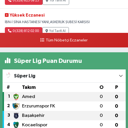
0 (328) 825 08 25
Yol Tarifi Al
Yüksek Eczanesi
İBN-İ SİNA HASTANESİ YANI,ASKERLİK ŞUBESİ KARŞISI
0 (328) 812 02 00
Yol Tarifi Al
Tüm Nöbetçi Eczaneler
Süper Lig Puan Durumu
Süper Lig
#
Takım
O
P
1
Amed
0
0
2
Erzurumspor FK
0
0
3
Başakşehir
0
0
4
Kocaelispor
0
0