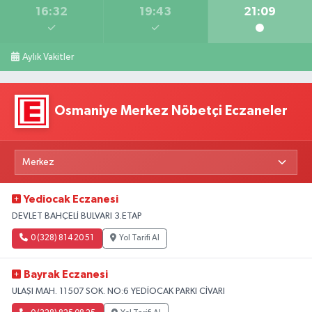
16:32
19:43
21:09
Aylık Vakitler
Osmaniye Merkez Nöbetçi Eczaneler
Yediocak Eczanesi
DEVLET BAHÇELİ BULVARI 3.ETAP
0 (328) 814 20 51
Yol Tarifi Al
Bayrak Eczanesi
ULAŞI MAH. 11507 SOK. NO:6 YEDİOCAK PARKI CİVARI