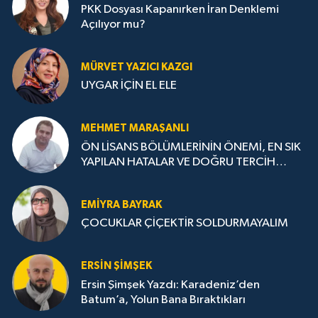
PKK Dosyası Kapanırken İran Denklemi
Açılıyor mu?
MÜRVET YAZICI KAZGI
UYGAR İÇİN EL ELE
MEHMET MARAŞANLI
ÖN LİSANS BÖLÜMLERİNİN ÖNEMİ, EN SIK
YAPILAN HATALAR VE DOĞRU TERCİH
STRATEJİLERİ
EMIYRA BAYRAK
ÇOCUKLAR ÇİÇEKTİR SOLDURMAYALIM
ERSIN ŞIMŞEK
Ersin Şimşek Yazdı: Karadeniz’den
Batum’a, Yolun Bana Bıraktıkları