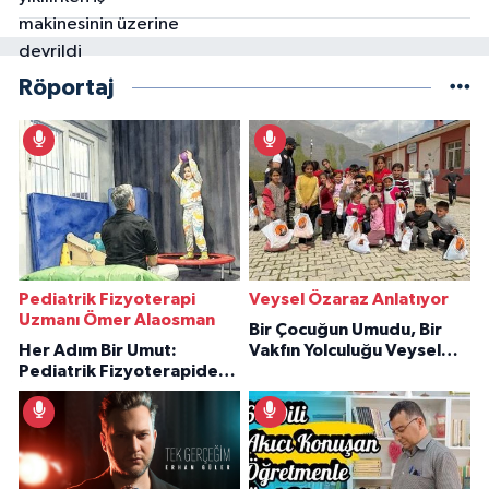
Röportaj
Pediatrik Fizyoterapi
Veysel Özaraz Anlatıyor
Uzmanı Ömer Alaosman
Bir Çocuğun Umudu, Bir
Her Adım Bir Umut:
Vakfın Yolculuğu Veysel
Pediatrik Fizyoterapiden
Özaraz Anlatıyor
İlham Veren Hikâyeler