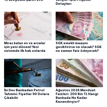
Detayları
Miras kalan ev ve arsalar
SGK emekli maaşını
için yeni dönem! Yeni
geciktirirse ne olacak? SGK
sistemde ilk hak onlarda
ne zaman faiz ödeyecek?
İki Dev Bankadan Petrol
Ağustos 2026 Mevduat
Tahmini: Fiyatlar 90 Dolara
Faizleri: 200 Bin TL Hangi
Çıkabilir
Bankada Ne Kadar
Kazandırıyor?