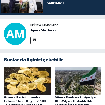
belirlendi
EDITÖR HAKKINDA
Ajans Merkezi
Bunlar da ilginizi çekebilir
Gram altın için bomba
Dünya Bankası Suriye İçin
tahmin! Tuna Kaya 12.500
100 Milyon Dolarlık Hibe
TL seviyesini işaret etti
Veriyor: İşte Projenin