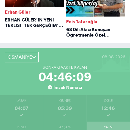
Erhan Güler
ERHAN GÜLER'IN YENI
Enis Tataroğlu
TEKLISI 'TEK GERÇEĞIM'LE
68 Dili Akıcı Konuşan
BÜYÜK DÖNÜŞÜ
Öğretmenle Özel
Röportaj
OSMANİYE
08.08.2026
SONRAKI VAKTE KALAN
04:46:07
İmsak Namazı
İMSAK
GÜNEŞ
ÖĞLE
04:07
05:39
12:46
İKINDI
AKŞAM
YATSI