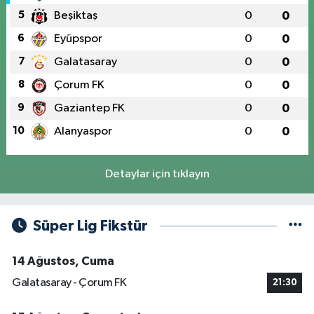
5
Beşiktaş
0
0
6
Eyüpspor
0
0
7
Galatasaray
0
0
8
Çorum FK
0
0
9
Gaziantep FK
0
0
10
Alanyaspor
0
0
Detaylar için tıklayın
Süper Lig Fikstür
14 Ağustos, Cuma
Galatasaray - Çorum FK
21:30