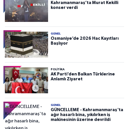
Kahramanmaraş’ta Murat Kekilli
konser verdi
GENEL
Osmaniye’de 2026 Hac Kayıtları
Başlıyor
POLITIKA
AK Parti’den Balkan Türklerine
Anlamlı Ziyaret
GENEL
GÜNCELLEME - Kahramanmaraş'ta
ağır hasarlı bina, yıkılırken iş
makinesinin üzerine devrildi