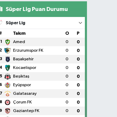
Süper Lig Puan Durumu
Süper Lig
#
Takım
O
P
1
Amed
0
0
2
Erzurumspor FK
0
0
3
Başakşehir
0
0
4
Kocaelispor
0
0
5
Beşiktaş
0
0
6
Eyüpspor
0
0
7
Galatasaray
0
0
8
Çorum FK
0
0
9
Gaziantep FK
0
0