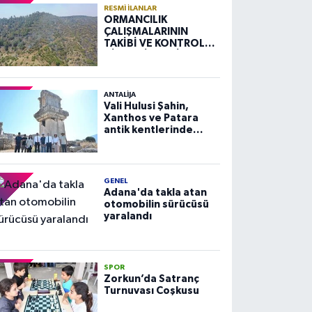
RESMI İLANLAR
ORMANCILIK
ÇALIŞMALARININ
TAKİBİ VE KONTROLÜ
HİZMETİ ALIM İLANI
ANTALIJA
Vali Hulusi Şahin,
Xanthos ve Patara
antik kentlerinde
incelemelerde
bulundu
GENEL
Adana'da takla atan
otomobilin sürücüsü
yaralandı
SPOR
Zorkun’da Satranç
Turnuvası Coşkusu