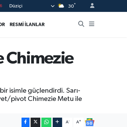
°
Düziçi
30
6
2
OR
RESMİ İLANLAR
7
4
4
e Chimezie
r isimle güçlendirdi. Sarı-
rvet/pivot Chimezie Metu ile
-
+
A
A