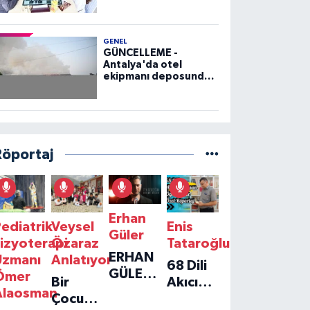
GENEL
GÜNCELLEME -
Antalya'da otel
ekipmanı deposunda
çıkan yangın kontrol
altına alındı
Röportaj
Erhan
ediatrik
Veysel
Enis
Güler
izyoterapi
Özaraz
Tataroğlu
ERHAN
Uzmanı
Anlatıyor
68 Dili
GÜLER'IN
Ömer
Bir
Akıcı
YENI
Alaosman
Çocuğun
Konuşan
TEKLISI