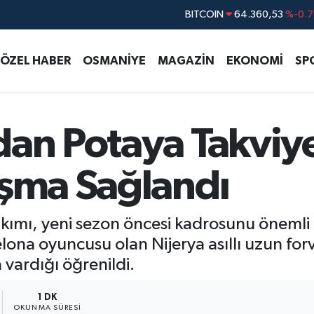
DOLAR
47,7143
%0.1
EURO
55,0317
%-0.0
ÖZEL HABER
OSMANİYE
MAGAZİN
EKONOMİ
SP
STERLİN
64,2463
%0.0
GRAM ALTIN
6574.81
%1.4
BİST100
13.887
%6
dan Potaya Takviy
aşma Sağlandı
ımı, yeni sezon öncesi kadrosunu önemli bi
celona oyuncusu olan Nijerya asıllı uzun fo
vardığı öğrenildi.
1 DK
OKUNMA SÜRESI