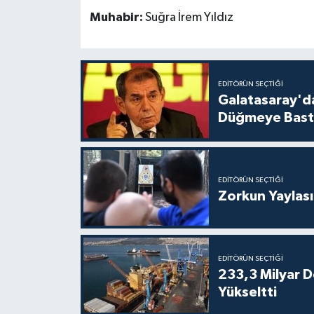
Muhabir:
Suğra İrem Yıldız
EDITÖRÜN SEÇTIĞI
Galatasaray'da
Düğmeye Bast
EDITÖRÜN SEÇTIĞI
Zorkun Yaylas
EDITÖRÜN SEÇTIĞI
233,3 Milyar Do
Yükseltti