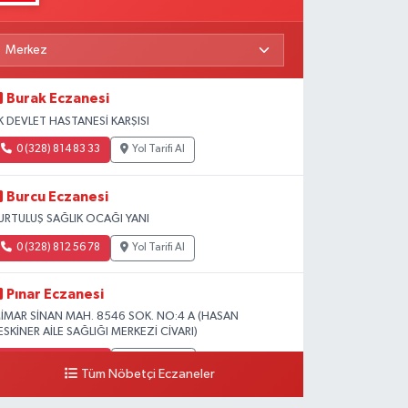
Burak Eczanesi
K DEVLET HASTANESİ KARŞISI
0 (328) 814 83 33
Yol Tarifi Al
Burcu Eczanesi
URTULUŞ SAĞLIK OCAĞI YANI
0 (328) 812 56 78
Yol Tarifi Al
Pınar Eczanesi
İMAR SİNAN MAH. 8546 SOK. NO:4 A (HASAN
ESKİNER AİLE SAĞLIĞI MERKEZİ CİVARI)
0 (328) 826 04 73
Yol Tarifi Al
Tüm Nöbetçi Eczaneler