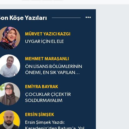
Son Köşe Yazıları
MÜRVET YAZICI KAZGI
UYGAR İÇİN EL ELE
MEHMET MARAŞANLI
ÖN LİSANS BÖLÜMLERİNİN
ÖNEMİ, EN SIK YAPILAN
HATALAR VE DOĞRU TERCİH
STRATEJİLERİ
EMIYRA BAYRAK
ÇOCUKLAR ÇİÇEKTİR
SOLDURMAYALIM
ERSIN ŞIMŞEK
Ersin Şimşek Yazdı:
Karadeniz’den Batum’a, Yolun