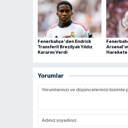
Fenerbahçe'den Endrick
Fenerbahç
Transferi! Brezilyalı Yıldız
Arsenal'ın 
Kararını Verdi
Harekete 
Yorumlar