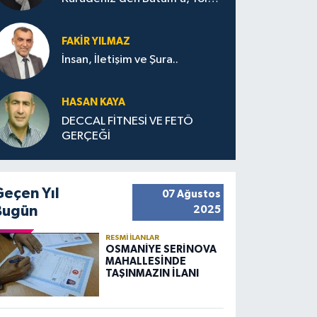
Bana Bıraktıkları
FAKIR YILMAZ
İnsan, İletişim ve Şura..
HASAN KAYA
DECCAL FİTNESİ VE FETÖ
GERÇEĞİ
Geçen Yıl
07 Ağustos
Bugün
2025
RESMI İLANLAR
OSMANİYE SERİNOVA
MAHALLESİNDE
TAŞINMAZIN İLANI