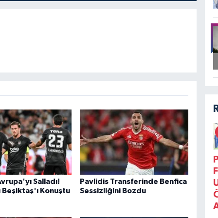
P
F
vrupa'yı Salladı!
Pavlidis Transferinde Benfica
 Beşiktaş'ı Konuştu
Sessizliğini Bozdu