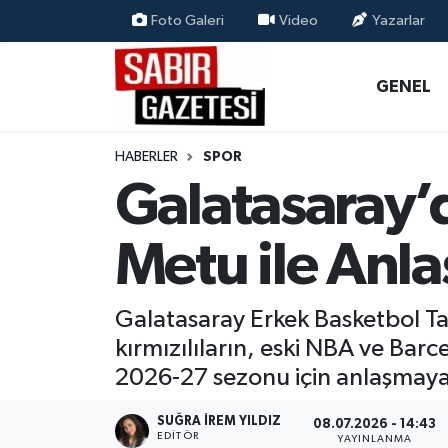
Foto Galeri
Video
Yazarlar
GENEL
Osmaniye Nöbetçi Eczaneler
GENEL
ÖZEL HABER
Osmaniye Hava Durumu
HABERLER
SPOR
OSMANİYE
Osmaniye Trafik Yoğunluk Haritası
Galatasaray’
MAGAZİN
Süper Lig Puan Durumu ve Fikstür
Metu ile Anl
EKONOMİ
Tüm Manşetler
Galatasaray Erkek Basketbol Tak
SPOR
Son Dakika Haberleri
kırmızılıların, eski NBA ve Bar
2026-27 sezonu için anlaşmaya 
RESMİ İLANLAR
Haber Arşivi
SUĞRA İREM YILDIZ
08.07.2026 - 14:43
EDITÖR
YAYINLANMA