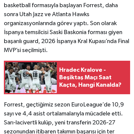
basketball formasıyla başlayan Forrest, daha
sonra Utah Jazz ve Atlanta Hawks
organizasyonlarında görev yaptı. Son olarak
İspanya temsilcisi Saski Baskonia forması giyen
başarılı guard, 2026 İspanya Kral Kupası’nda Final
MVP’si seçilmişti.
Hradec Kralove -
Beşiktaş Maçı Saat
Kaçta, Hangi Kanalda?
Forrest, geçtiğimiz sezon EuroLeague’de 10,9
sayı ve 4,4 asist ortalamalarıyla mücadele etti.
Sarı-lacivertli kulüp, yeni transferin 2026-27
sezonundan itibaren takımın başarısı için ter