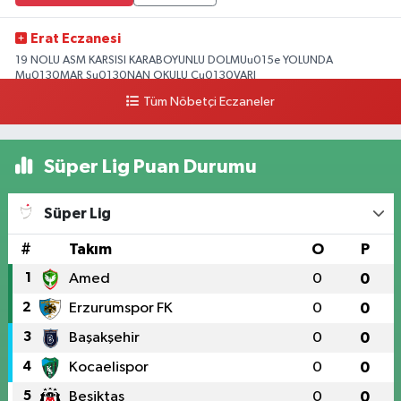
Erat Eczanesi
19 NOLU ASM KARSISI KARABOYUNLU DOLMUu015e YOLUNDA
Mu0130MAR Su0130NAN OKULU Cu0130VARI
Tüm Nöbetçi Eczaneler
0 (328) 825 39 39
Yol Tarifi Al
Süper Lig Puan Durumu
Süper Lig
#
Takım
O
P
1
Amed
0
0
2
Erzurumspor FK
0
0
3
Başakşehir
0
0
4
Kocaelispor
0
0
5
Beşiktaş
0
0