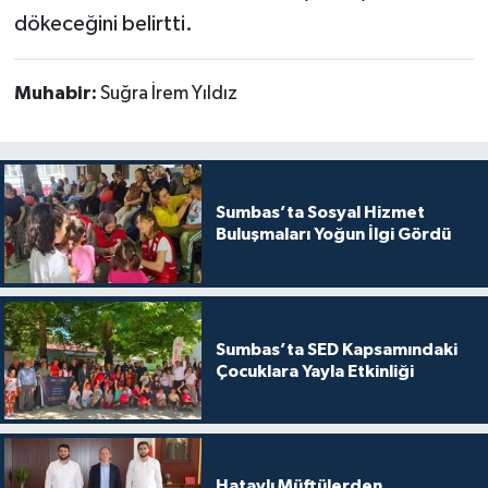
dökeceğini belirtti.
Muhabir:
Suğra İrem Yıldız
Sumbas’ta Sosyal Hizmet
Buluşmaları Yoğun İlgi Gördü
Sumbas’ta SED Kapsamındaki
Çocuklara Yayla Etkinliği
Hataylı Müftülerden