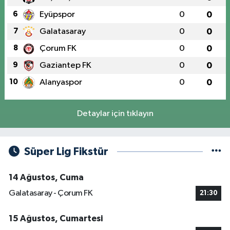
6
Eyüpspor
0
0
7
Galatasaray
0
0
8
Çorum FK
0
0
9
Gaziantep FK
0
0
10
Alanyaspor
0
0
Detaylar için tıklayın
Süper Lig Fikstür
14 Ağustos, Cuma
Galatasaray - Çorum FK
21:30
15 Ağustos, Cumartesi