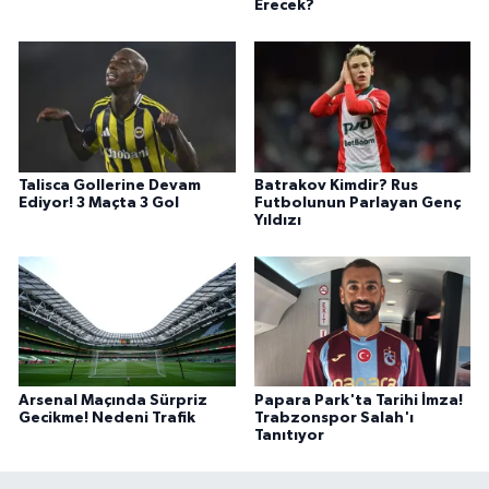
Erecek?
Talisca Gollerine Devam
Batrakov Kimdir? Rus
Ediyor! 3 Maçta 3 Gol
Futbolunun Parlayan Genç
Yıldızı
Arsenal Maçında Sürpriz
Papara Park'ta Tarihi İmza!
Gecikme! Nedeni Trafik
Trabzonspor Salah'ı
Tanıtıyor