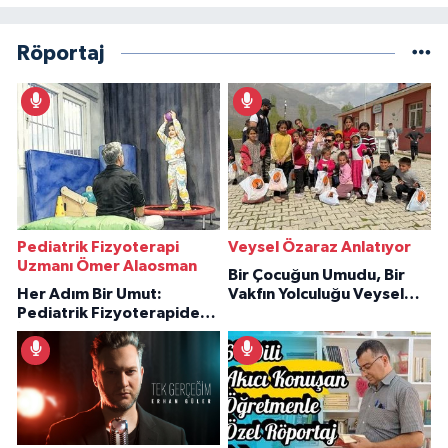
Röportaj
Pediatrik Fizyoterapi
Veysel Özaraz Anlatıyor
Uzmanı Ömer Alaosman
Bir Çocuğun Umudu, Bir
Her Adım Bir Umut:
Vakfın Yolculuğu Veysel
Pediatrik Fizyoterapiden
Özaraz Anlatıyor
İlham Veren Hikâyeler