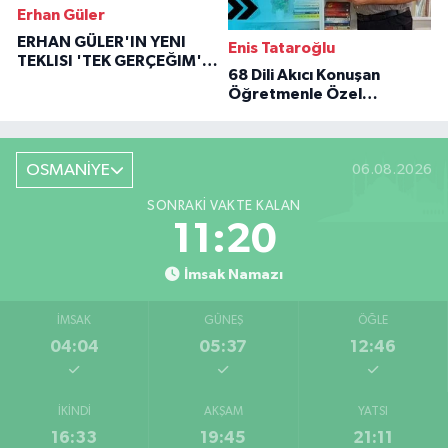
Erhan Güler
ERHAN GÜLER'IN YENI
Enis Tataroğlu
TEKLISI 'TEK GERÇEĞIM'LE
68 Dili Akıcı Konuşan
BÜYÜK DÖNÜŞÜ
Öğretmenle Özel
Röportaj
OSMANİYE
06.08.2026
SONRAKI VAKTE KALAN
11:19
İmsak Namazı
İMSAK
GÜNEŞ
ÖĞLE
04:04
05:37
12:46
İKINDI
AKŞAM
YATSI
16:33
19:45
21:11