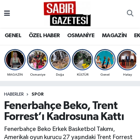
GENEL
Osmaniye Nöbetçi Eczaneler
GENEL
ÖZEL HABER
OSMANİYE
MAGAZİN
E
ÖZEL HABER
Osmaniye Hava Durumu
OSMANİYE
Osmaniye Trafik Yoğunluk Haritası
MAGAZİN
Süper Lig Puan Durumu ve Fikstür
MAGAZİN
Osmaniye
Doğa
KÜLTÜR
Genel
Hatay
EKONOMİ
Tüm Manşetler
HABERLER
SPOR
Fenerbahçe Beko, Trent
SPOR
Son Dakika Haberleri
Forrest’ı Kadrosuna Kattı
RESMİ İLANLAR
Haber Arşivi
Fenerbahçe Beko Erkek Basketbol Takımı,
Amerikalı oyun kurucu 27 yaşındaki Trent Forrest