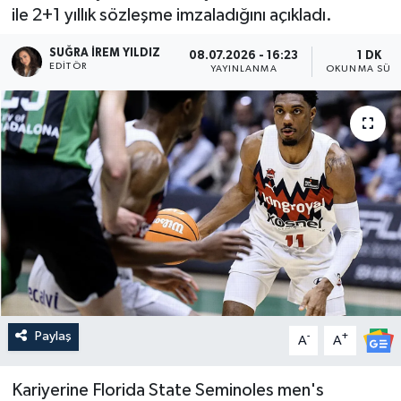
ile 2+1 yıllık sözleşme imzaladığını açıkladı.
SUĞRA İREM YILDIZ
08.07.2026 - 16:23
1 DK
EDITÖR
YAYINLANMA
OKUNMA SÜRE
Paylaş
-
+
A
A
Kariyerine Florida State Seminoles men's