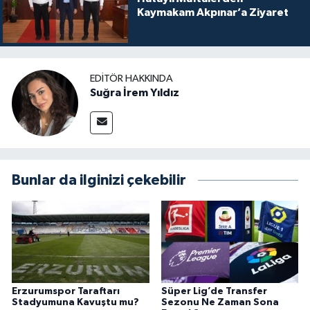
Kaymakam Akpınar’a Ziyaret
EDITÖR HAKKINDA
Suğra İrem Yıldız
Bunlar da ilginizi çekebilir
Erzurumspor Taraftarı
Süper Lig’de Transfer
Stadyumuna Kavuştu mu?
Sezonu Ne Zaman Sona