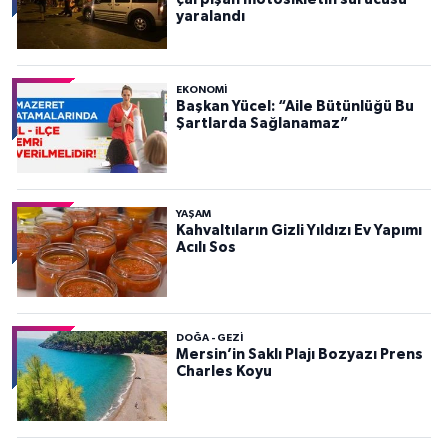
yaralandı
EKONOMI
Başkan Yücel: “Aile Bütünlüğü Bu
Şartlarda Sağlanamaz”
YAŞAM
Kahvaltıların Gizli Yıldızı Ev Yapımı
Acılı Sos
DOĞA - GEZI
Mersin’in Saklı Plajı Bozyazı Prens
Charles Koyu