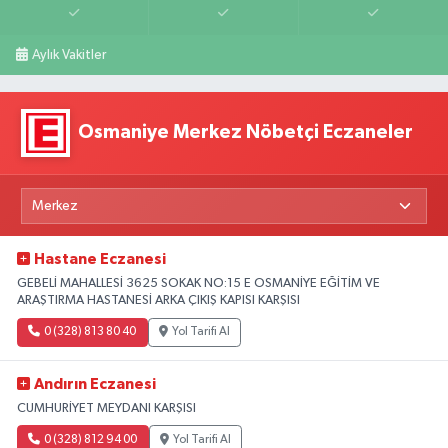
Aylık Vakitler
Osmaniye Merkez Nöbetçi Eczaneler
Hastane Eczanesi
GEBELİ MAHALLESİ 3625 SOKAK NO:15 E OSMANİYE EĞİTİM VE
ARAŞTIRMA HASTANESİ ARKA ÇIKIŞ KAPISI KARŞISI
0 (328) 813 80 40
Yol Tarifi Al
Andırın Eczanesi
CUMHURİYET MEYDANI KARŞISI
0 (328) 812 94 00
Yol Tarifi Al