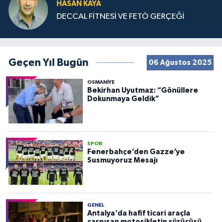
HASAN KAYA
DECCAL FİTNESİ VE FETÖ GERÇEĞİ
Geçen Yıl Bugün
06 Ağustos 2025
OSMANIYE
Bekirhan Uyutmaz: “Gönüllere
Dokunmaya Geldik”
SPOR
Fenerbahçe’den Gazze’ye
Susmuyoruz Mesajı
GENEL
Antalya'da hafif ticari araçla
çarpışan motosikletin sürücüsü