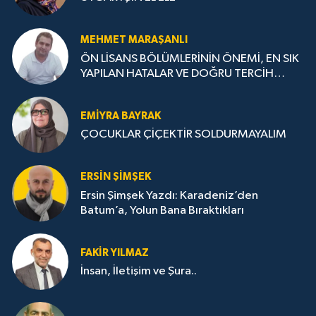
MEHMET MARAŞANLI
ÖN LİSANS BÖLÜMLERİNİN ÖNEMİ, EN SIK
YAPILAN HATALAR VE DOĞRU TERCİH
STRATEJİLERİ
EMIYRA BAYRAK
ÇOCUKLAR ÇİÇEKTİR SOLDURMAYALIM
ERSIN ŞIMŞEK
Ersin Şimşek Yazdı: Karadeniz’den
Batum’a, Yolun Bana Bıraktıkları
FAKIR YILMAZ
İnsan, İletişim ve Şura..