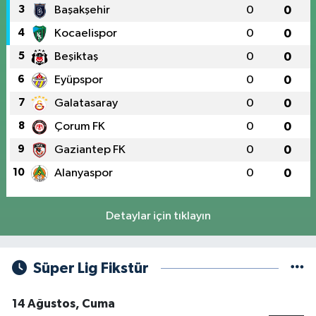
3
Başakşehir
0
0
4
Kocaelispor
0
0
5
Beşiktaş
0
0
6
Eyüpspor
0
0
7
Galatasaray
0
0
8
Çorum FK
0
0
9
Gaziantep FK
0
0
10
Alanyaspor
0
0
Detaylar için tıklayın
Süper Lig Fikstür
14 Ağustos, Cuma