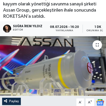
kayyım olarak yönettiği savunma sanayii şirketi
Assan Group, gerçekleştirilen ihale sonucunda
ROKETSAN’a satıldı.
SUĞRA İREM YILDIZ
08.07.2026 - 16:20
1 DK
EDITÖR
YAYINLANMA
OKUNMA SÜRE
Paylaş
-
+
A
A