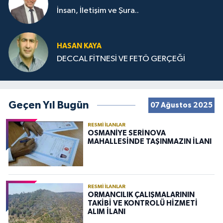
İnsan, İletişim ve Şura..
HASAN KAYA
DECCAL FİTNESİ VE FETÖ GERÇEĞİ
Geçen Yıl Bugün
07 Ağustos 2025
RESMI İLANLAR
OSMANİYE SERİNOVA
MAHALLESİNDE TAŞINMAZIN İLANI
RESMI İLANLAR
ORMANCILIK ÇALIŞMALARININ
TAKİBİ VE KONTROLÜ HİZMETİ
ALIM İLANI