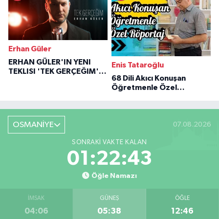
Erhan Güler
ERHAN GÜLER'IN YENI
Enis Tataroğlu
TEKLISI 'TEK GERÇEĞIM'LE
68 Dili Akıcı Konuşan
BÜYÜK DÖNÜŞÜ
Öğretmenle Özel
Röportaj
OSMANİYE
07.08.2026
SONRAKI VAKTE KALAN
01:22:42
Öğle Namazı
İMSAK
GÜNEŞ
ÖĞLE
04:06
05:38
12:46