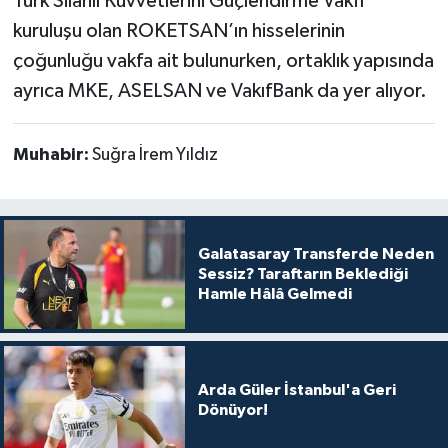
Türk Silahlı Kuvvetlerini Güçlendirme Vakfı
kuruluşu olan ROKETSAN’ın hisselerinin
çoğunluğu vakfa ait bulunurken, ortaklık yapısında
ayrıca MKE, ASELSAN ve VakıfBank da yer alıyor.
Muhabir:
Suğra İrem Yıldız
Galatasaray Transferde Neden
Sessiz? Taraftarın Beklediği
Hamle Hâlâ Gelmedi
Arda Güler İstanbul'a Geri
Dönüyor!