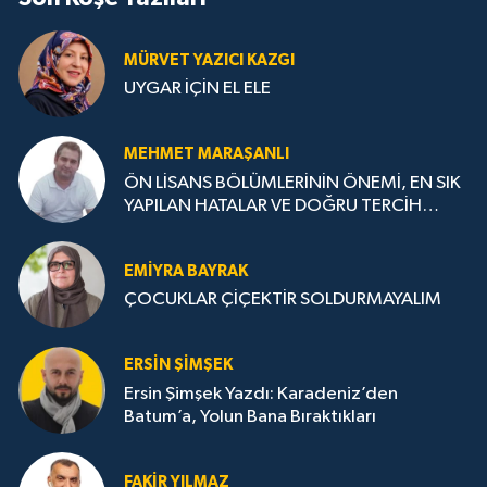
MÜRVET YAZICI KAZGI
UYGAR İÇİN EL ELE
MEHMET MARAŞANLI
ÖN LİSANS BÖLÜMLERİNİN ÖNEMİ, EN SIK
YAPILAN HATALAR VE DOĞRU TERCİH
STRATEJİLERİ
EMIYRA BAYRAK
ÇOCUKLAR ÇİÇEKTİR SOLDURMAYALIM
ERSIN ŞIMŞEK
Ersin Şimşek Yazdı: Karadeniz’den
Batum’a, Yolun Bana Bıraktıkları
FAKIR YILMAZ