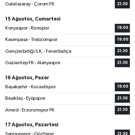
Galatasaray - Çorum FK
21:30
15 Ağustos, Cumartesi
Konyaspor - Rizespor
19:00
Kasımpaşa - Trabzonspor
19:00
Gençlerbirliği S.K. - Fenerbahçe
21:30
Gaziantep FK - Alanyaspor
21:30
16 Ağustos, Pazar
Başakşehir - Kocaelispor
19:00
Beşiktaş - Eyüpspor
21:30
Amed - Erzurumspor FK
21:30
17 Ağustos, Pazartesi
Samsunspor - Göztepe
21:30