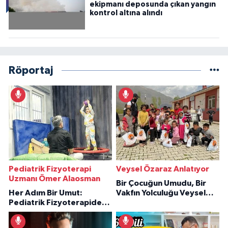
ekipmanı deposunda çıkan yangın
kontrol altına alındı
Röportaj
Pediatrik Fizyoterapi
Veysel Özaraz Anlatıyor
Uzmanı Ömer Alaosman
Bir Çocuğun Umudu, Bir
Her Adım Bir Umut:
Vakfın Yolculuğu Veysel
Pediatrik Fizyoterapiden
Özaraz Anlatıyor
İlham Veren Hikâyeler