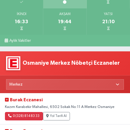
İKINDI
AKŞAM
YATSI
16:33
19:44
21:10
Aylık Vakitler
Osmaniye Merkez Nöbetçi Eczaneler
Burak Eczanesi
Kazım Karabekir Mahallesi, 6502 Sokak No:11 A Merkez Osmaniye
0 (328) 814 83 33
Yol Tarifi Al