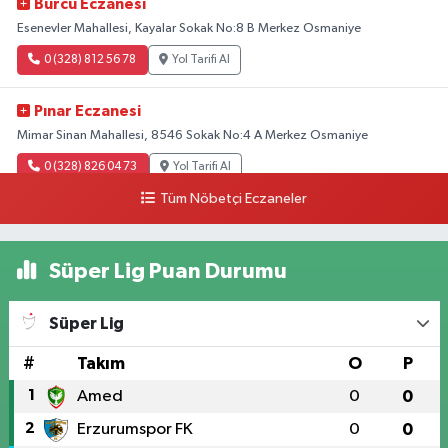
Burcu Eczanesi
Esenevler Mahallesi, Kayalar Sokak No:8 B Merkez Osmaniye
0 (328) 812 56 78
Yol Tarifi Al
Pınar Eczanesi
Mimar Sinan Mahallesi, 8546 Sokak No:4 A Merkez Osmaniye
0 (328) 826 04 73
Yol Tarifi Al
Tüm Nöbetçi Eczaneler
Süper Lig Puan Durumu
Süper Lig
#
Takım
O
P
1
Amed
0
0
2
Erzurumspor FK
0
0