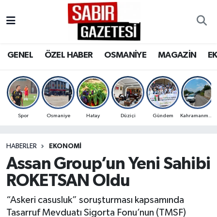
GENEL
Osmaniye Nöbetçi Eczaneler
GENEL
ÖZEL HABER
OSMANİYE
MAGAZİN
E
ÖZEL HABER
Osmaniye Hava Durumu
OSMANİYE
Osmaniye Trafik Yoğunluk Haritası
MAGAZİN
Süper Lig Puan Durumu ve Fikstür
Spor
Osmaniye
Hatay
Düziçi
Gündem
Kahramanmaraş
EKONOMİ
Tüm Manşetler
HABERLER
EKONOMI
Assan Group’un Yeni Sahibi
SPOR
Son Dakika Haberleri
ROKETSAN Oldu
RESMİ İLANLAR
Haber Arşivi
“Askeri casusluk” soruşturması kapsamında
Tasarruf Mevduatı Sigorta Fonu’nun (TMSF)