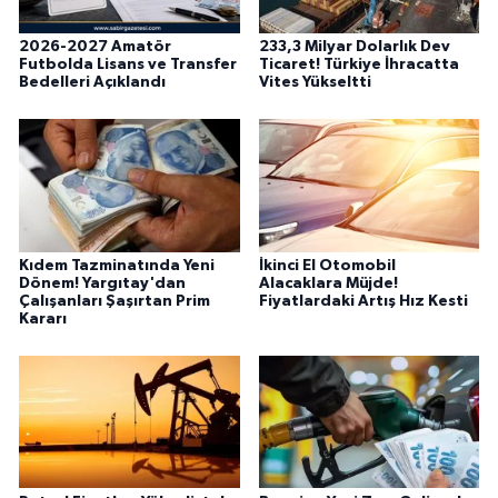
2026-2027 Amatör
233,3 Milyar Dolarlık Dev
Futbolda Lisans ve Transfer
Ticaret! Türkiye İhracatta
Bedelleri Açıklandı
Vites Yükseltti
Kıdem Tazminatında Yeni
İkinci El Otomobil
Dönem! Yargıtay'dan
Alacaklara Müjde!
Çalışanları Şaşırtan Prim
Fiyatlardaki Artış Hız Kesti
Kararı