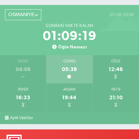
OSMANİYE
07.08.2026
SONRAKI VAKTE KALAN
01:09:18
Öğle Namazı
İMSAK
GÜNEŞ
ÖĞLE
04:06
05:38
12:46
İKINDI
AKŞAM
YATSI
16:33
19:44
21:10
Aylık Vakitler