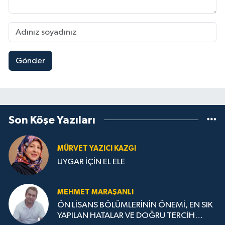
Gönder
Son Köşe Yazıları
MÜRVET YAZICI KAZGI
UYGAR İÇİN EL ELE
MEHMET MARAŞANLI
ÖN LİSANS BÖLÜMLERİNİN ÖNEMİ, EN SIK
YAPILAN HATALAR VE DOĞRU TERCİH