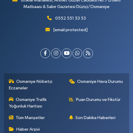
İstiklal Mahallesi, Ahmet Güzel Caddesi No:7 Erdem
Matbaası & Sabır Gazetesi Düziçi/Osmaniye
0552 551 53 53
[email protected]
Osmaniye Nöbetçi
Osmaniye Hava Durumu
Eczaneler
Osmaniye Trafik
Puan Durumu ve Fikstür
Yoğunluk Haritası
Tüm Manşetler
Son Dakika Haberleri
Haber Arşivi