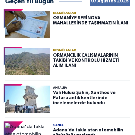
Geçen Yıl Bugün
07 Ağustos 2025
RESMI İLANLAR
OSMANİYE SERİNOVA
MAHALLESİNDE TAŞINMAZIN İLANI
RESMI İLANLAR
ORMANCILIK ÇALIŞMALARININ
TAKİBİ VE KONTROLÜ HİZMETİ
ALIM İLANI
ANTALIJA
Vali Hulusi Şahin, Xanthos ve
Patara antik kentlerinde
incelemelerde bulundu
GENEL
Adana'da takla atan otomobilin