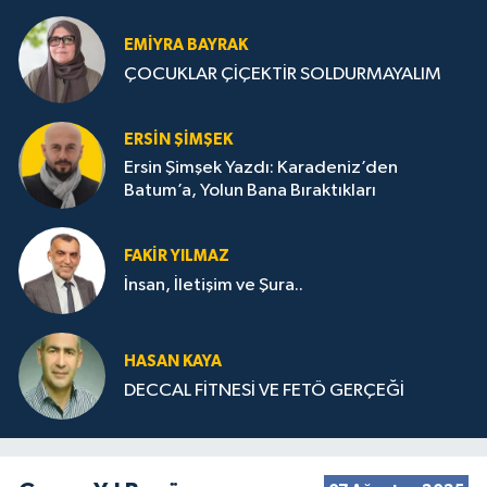
STRATEJİLERİ
EMIYRA BAYRAK
ÇOCUKLAR ÇİÇEKTİR SOLDURMAYALIM
ERSIN ŞIMŞEK
Ersin Şimşek Yazdı: Karadeniz’den
Batum’a, Yolun Bana Bıraktıkları
FAKIR YILMAZ
İnsan, İletişim ve Şura..
HASAN KAYA
DECCAL FİTNESİ VE FETÖ GERÇEĞİ