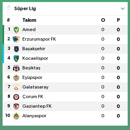
Süper Lig
#
Takım
O
P
1
Amed
0
0
2
Erzurumspor FK
0
0
3
Başakşehir
0
0
4
Kocaelispor
0
0
5
Beşiktaş
0
0
6
Eyüpspor
0
0
7
Galatasaray
0
0
8
Çorum FK
0
0
9
Gaziantep FK
0
0
10
Alanyaspor
0
0