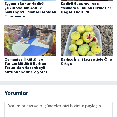
Eyyam-ı Bahur Nedir?
Kadirli Huzurevi'nde
Çukurova'nın Asırlık
Yaşlılara Sunulan Hizmetler
Salyangoz Efsanesi Yeniden
Değerlendirildi
Gündemde
Osmaniye İl Kültür ve
Karlısu İnciri Lezzetiyle Öne
Turizm Müdürü Burhan
Çıkıyor
Torun'dan Hasanbeyli
Kütüphanesine Ziyaret
Yorumlar