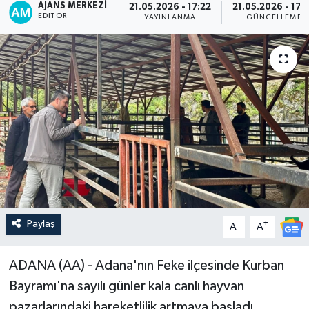
AJANS MERKEZI
21.05.2026 - 17:22
21.05.2026 - 17:
EDITÖR
YAYINLANMA
GÜNCELLEME
Paylaş
-
+
A
A
ADANA (AA) - Adana'nın Feke ilçesinde Kurban
Bayramı'na sayılı günler kala canlı hayvan
pazarlarındaki hareketlilik artmaya başladı.