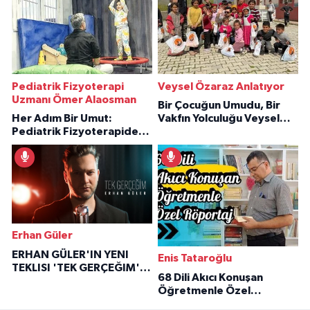
Pediatrik Fizyoterapi
Veysel Özaraz Anlatıyor
Uzmanı Ömer Alaosman
Bir Çocuğun Umudu, Bir
Her Adım Bir Umut:
Vakfın Yolculuğu Veysel
Pediatrik Fizyoterapiden
Özaraz Anlatıyor
İlham Veren Hikâyeler
Erhan Güler
ERHAN GÜLER'IN YENI
Enis Tataroğlu
TEKLISI 'TEK GERÇEĞIM'LE
68 Dili Akıcı Konuşan
BÜYÜK DÖNÜŞÜ
Öğretmenle Özel
Röportaj