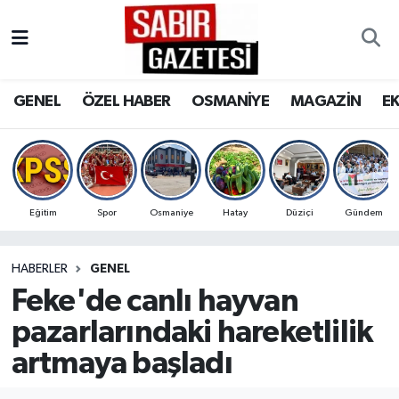
GENEL
Osmaniye Nöbetçi Eczaneler
GENEL
ÖZEL HABER
OSMANİYE
MAGAZİN
E
ÖZEL HABER
Osmaniye Hava Durumu
OSMANİYE
Osmaniye Trafik Yoğunluk Haritası
MAGAZİN
Süper Lig Puan Durumu ve Fikstür
Eğitim
Spor
Osmaniye
Hatay
Düziçi
Gündem
EKONOMİ
Tüm Manşetler
HABERLER
GENEL
Feke'de canlı hayvan
SPOR
Son Dakika Haberleri
pazarlarındaki hareketlilik
RESMİ İLANLAR
Haber Arşivi
artmaya başladı