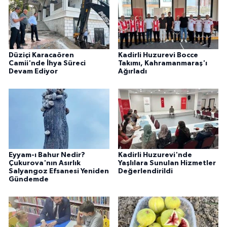
Düziçi Karacaören
Kadirli Huzurevi Bocce
Camii'nde İhya Süreci
Takımı, Kahramanmaraş'ı
Devam Ediyor
Ağırladı
Eyyam-ı Bahur Nedir?
Kadirli Huzurevi'nde
Çukurova'nın Asırlık
Yaşlılara Sunulan Hizmetler
Salyangoz Efsanesi Yeniden
Değerlendirildi
Gündemde