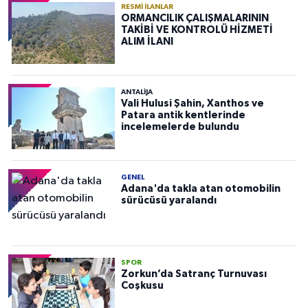
RESMI İLANLAR
ORMANCILIK ÇALIŞMALARININ
TAKİBİ VE KONTROLÜ HİZMETİ
ALIM İLANI
ANTALIJA
Vali Hulusi Şahin, Xanthos ve
Patara antik kentlerinde
incelemelerde bulundu
GENEL
Adana'da takla atan otomobilin
sürücüsü yaralandı
SPOR
Zorkun’da Satranç Turnuvası
Coşkusu