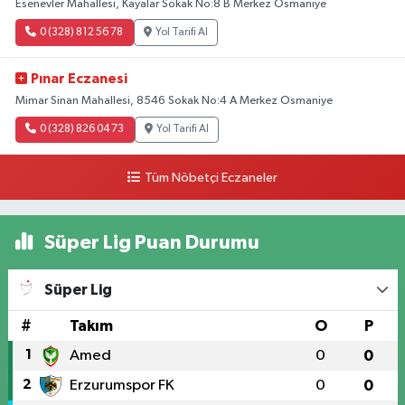
Esenevler Mahallesi, Kayalar Sokak No:8 B Merkez Osmaniye
0 (328) 812 56 78
Yol Tarifi Al
Pınar Eczanesi
Mimar Sinan Mahallesi, 8546 Sokak No:4 A Merkez Osmaniye
0 (328) 826 04 73
Yol Tarifi Al
Tüm Nöbetçi Eczaneler
Süper Lig Puan Durumu
Süper Lig
#
Takım
O
P
1
Amed
0
0
2
Erzurumspor FK
0
0