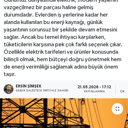
vazgeçilmez bir parçası haline gelmiş
durumdadır. Evlerden iş yerlerine kadar her
alanda kullanılan bu enerji kaynağı, günlük
yaşantının sorunsuz bir şekilde devam etmesini
sağlar. Ancak bu temel ihtiyacı karşılarken,
tüketicilerin karşısına pek çok farklı seçenek çıkar.
Özellikle elektrik tarifeleri ve ürünler konusunda
bilinçli olmak, hem bütçeyi doğru yönetmek hem
de enerji verimliliği sağlamak adına büyük önem
taşır.
ERSIN ŞİMŞEK
21.05.2026 - 17:12
SABIR GAZETESI İMTIYAZ SAHIBI
YAYINLANMA
OKU