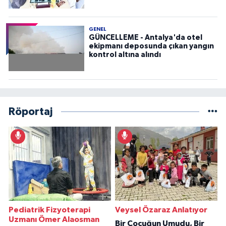
GENEL
GÜNCELLEME - Antalya'da otel
ekipmanı deposunda çıkan yangın
kontrol altına alındı
Röportaj
Pediatrik Fizyoterapi
Veysel Özaraz Anlatıyor
Uzmanı Ömer Alaosman
Bir Çocuğun Umudu, Bir