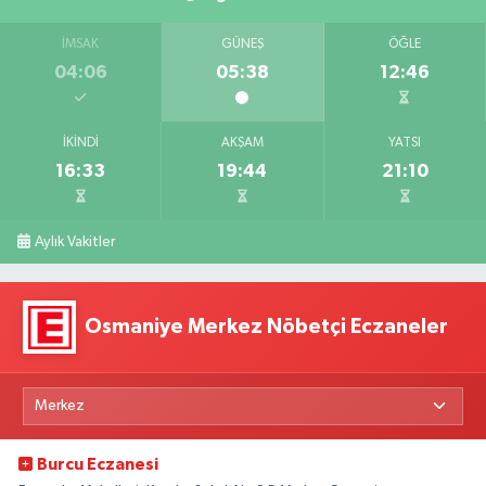
İMSAK
GÜNEŞ
ÖĞLE
04:06
05:38
12:46
İKINDI
AKŞAM
YATSI
16:33
19:44
21:10
Aylık Vakitler
Osmaniye Merkez Nöbetçi Eczaneler
Burcu Eczanesi