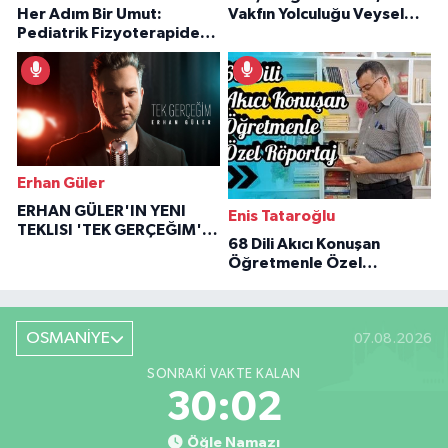
Her Adım Bir Umut:
Vakfın Yolculuğu Veysel
Pediatrik Fizyoterapiden
Özaraz Anlatıyor
İlham Veren Hikâyeler
Erhan Güler
ERHAN GÜLER'IN YENI
Enis Tataroğlu
TEKLISI 'TEK GERÇEĞIM'LE
68 Dili Akıcı Konuşan
BÜYÜK DÖNÜŞÜ
Öğretmenle Özel
Röportaj
OSMANİYE
07.08.2026
SONRAKI VAKTE KALAN
30:01
Öğle Namazı