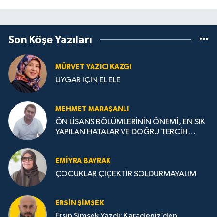
Son Köşe Yazıları
MÜRVET YAZICI KAZGI
UYGAR İÇİN EL ELE
MEHMET MARAŞANLI
ÖN LİSANS BÖLÜMLERİNİN ÖNEMİ, EN SIK
YAPILAN HATALAR VE DOĞRU TERCİH
STRATEJİLERİ
EMIYRA BAYRAK
ÇOCUKLAR ÇİÇEKTİR SOLDURMAYALIM
ERSIN ŞIMŞEK
Ersin Şimşek Yazdı: Karadeniz’den