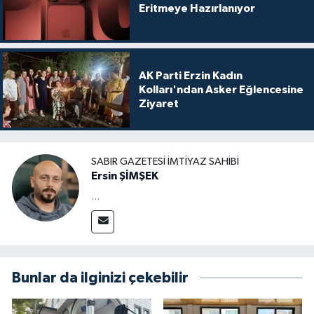
Eritmeye Hazırlanıyor
AK Parti Erzin Kadın
Kolları'ndan Asker Eğlencesine
Ziyaret
SABIR GAZETESI İMTIYAZ SAHIBI
Ersin ŞİMŞEK
...
Bunlar da ilginizi çekebilir