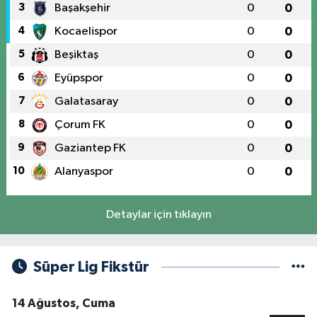
3
Başakşehir
0
0
4
Kocaelispor
0
0
5
Beşiktaş
0
0
6
Eyüpspor
0
0
7
Galatasaray
0
0
8
Çorum FK
0
0
9
Gaziantep FK
0
0
10
Alanyaspor
0
0
Detaylar için tıklayın
Süper Lig Fikstür
14 Ağustos, Cuma