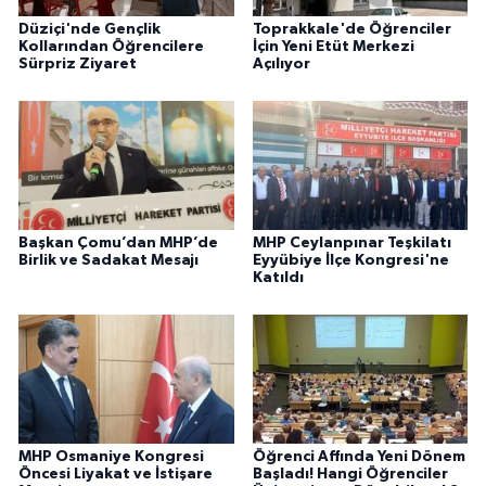
Düziçi'nde Gençlik
Toprakkale'de Öğrenciler
Kollarından Öğrencilere
İçin Yeni Etüt Merkezi
Sürpriz Ziyaret
Açılıyor
Başkan Çomu’dan MHP’de
MHP Ceylanpınar Teşkilatı
Birlik ve Sadakat Mesajı
Eyyübiye İlçe Kongresi'ne
Katıldı
MHP Osmaniye Kongresi
Öğrenci Affında Yeni Dönem
Öncesi Liyakat ve İstişare
Başladı! Hangi Öğrenciler