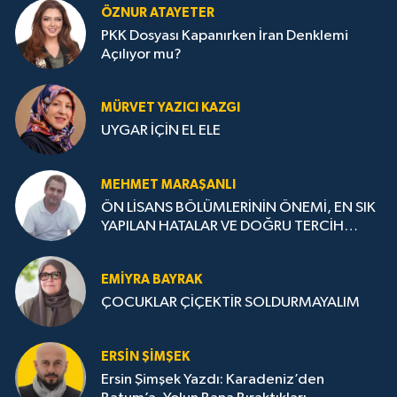
ÖZNUR ATAYETER
PKK Dosyası Kapanırken İran Denklemi
Açılıyor mu?
MÜRVET YAZICI KAZGI
UYGAR İÇİN EL ELE
MEHMET MARAŞANLI
ÖN LİSANS BÖLÜMLERİNİN ÖNEMİ, EN SIK
YAPILAN HATALAR VE DOĞRU TERCİH
STRATEJİLERİ
EMIYRA BAYRAK
ÇOCUKLAR ÇİÇEKTİR SOLDURMAYALIM
ERSIN ŞIMŞEK
Ersin Şimşek Yazdı: Karadeniz’den