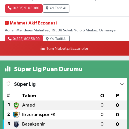
0 (505) 510 80 80
Yol Tarifi Al
Mehmet Akif Eczanesi
Adnan Menderes Mahallesi, 19538 Sokak No:6 B Merkez Osmaniye
0 (328) 802 58 00
Yol Tarifi Al
Tüm Nöbetçi Eczaneler
Süper Lig Puan Durumu
Süper Lig
#
Takım
O
P
1
Amed
0
0
2
Erzurumspor FK
0
0
3
Başakşehir
0
0