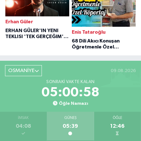
Erhan Güler
ERHAN GÜLER'IN YENI
Enis Tataroğlu
TEKLISI 'TEK GERÇEĞIM'LE
68 Dili Akıcı Konuşan
BÜYÜK DÖNÜŞÜ
Öğretmenle Özel
Röportaj
OSMANİYE
09.08.2026
SONRAKI VAKTE KALAN
05:00:57
Öğle Namazı
İMSAK
GÜNEŞ
ÖĞLE
04:08
05:39
12:46