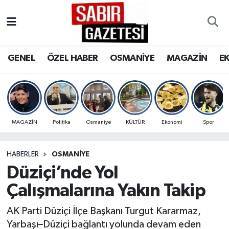
GENEL
Osmaniye Nöbetçi Eczaneler
GENEL
ÖZEL HABER
OSMANİYE
MAGAZİN
E
ÖZEL HABER
Osmaniye Hava Durumu
OSMANİYE
Osmaniye Trafik Yoğunluk Haritası
MAGAZİN
Süper Lig Puan Durumu ve Fikstür
MAGAZİN
Politika
Osmaniye
KÜLTÜR
Ekonomi
Spor
EKONOMİ
Tüm Manşetler
HABERLER
OSMANIYE
Düziçi’nde Yol
SPOR
Son Dakika Haberleri
Çalışmalarına Yakın Takip
RESMİ İLANLAR
Haber Arşivi
AK Parti Düziçi İlçe Başkanı Turgut Kararmaz,
Yarbaşı–Düziçi bağlantı yolunda devam eden