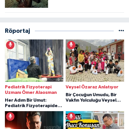
Röportaj
Pediatrik Fizyoterapi
Veysel Özaraz Anlatıyor
Uzmanı Ömer Alaosman
Bir Çocuğun Umudu, Bir
Her Adım Bir Umut:
Vakfın Yolculuğu Veysel
Pediatrik Fizyoterapiden
Özaraz Anlatıyor
İlham Veren Hikâyeler