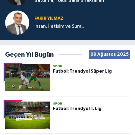
Batum’a, Yolun Bana Bıraktıkları
FAKIR YILMAZ
İnsan, İletişim ve Şura..
Geçen Yıl Bugün
09 Ağustos 2025
SPOR
Futbol: Trendyol Süper Lig
SPOR
Futbol: Trendyol 1. Lig