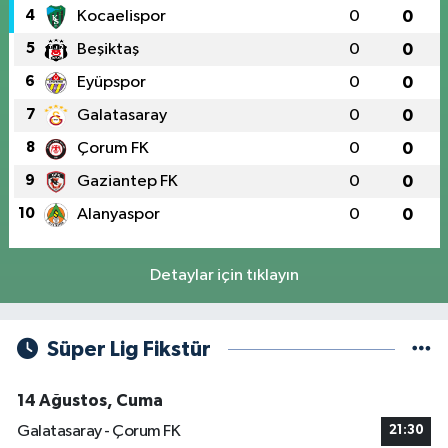
4
Kocaelispor
0
0
5
Beşiktaş
0
0
6
Eyüpspor
0
0
7
Galatasaray
0
0
8
Çorum FK
0
0
9
Gaziantep FK
0
0
10
Alanyaspor
0
0
Detaylar için tıklayın
Süper Lig Fikstür
14 Ağustos, Cuma
Galatasaray - Çorum FK
21:30