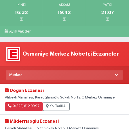
İKINDI
AKŞAM
YATSI
16:32
19:42
21:07
Aylık Vakitler
Osmaniye Merkez Nöbetçi Eczaneler
Doğan Eczanesi
Alibeyli Mahallesi, Karaoğlanoğlu Sokak No:12 C Merkez Osmaniye
0 (328) 812 00 97
Yol Tarifi Al
Müderrısoglu Eczanesi
Gebeli Mahallesi, 3525.Sokak No:15 D Merkez Osmaniye