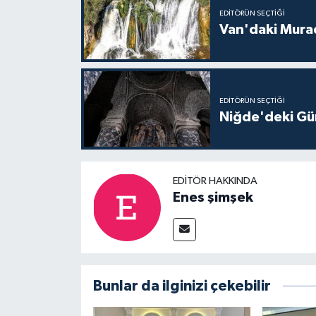
EDITÖRÜN SEÇTIĞI
Van'daki Murad
EDITÖRÜN SEÇTIĞI
Niğde'deki Güm
EDITÖR HAKKINDA
Enes şimşek
Bunlar da ilginizi çekebilir