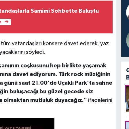
tandaşlarla Samimi Sohbette Buluştu
e
, tüm vatandaşları konsere davet ederek, yaz
acaklarını söyledi.
şamının coşkusunu hep birlikte yaşamak
ramına davet ediyorum. Türk rock müziğinin
a günü saat 21.00'de Uçaklı Park'ta sahne
liğin buluşacağı bu güzel gecede siz
da olmaktan mutluluk duyacağız."
ifadelerini