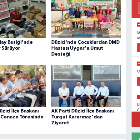
G
a
ılay Butiği'nde
Düziçi'nde Çocuklardan DMD
r Sürüyor
Hastası Uygar'a Umut
Desteği
Ö
U
C
üziçi İlçe Başkanı
AK Parti Düziçi İlçe Başkanı
 Cenaze Töreninde
Turgut Kararmaz'dan
Ziyaret