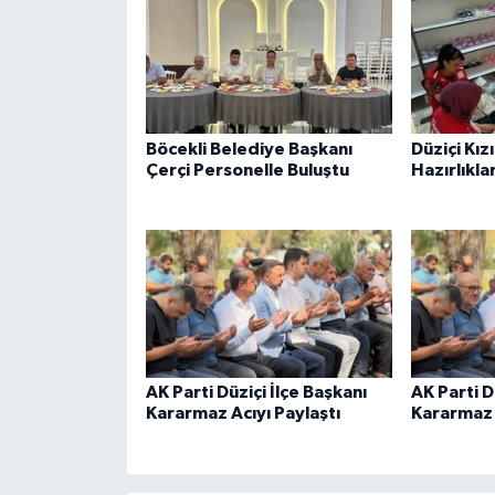
Böcekli Belediye Başkanı
Düziçi Kız
Çerçi Personelle Buluştu
Hazırlıkla
AK Parti Düziçi İlçe Başkanı
AK Parti D
Kararmaz Acıyı Paylaştı
Kararmaz