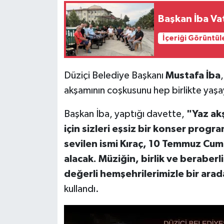
Başkan İba Va
İçeriği Görüntül
Düziçi Belediye Başkanı
Mustafa İba
akşamının coşkusunu hep birlikte yaşay
Başkan İba, yaptığı davette,
"Yaz ak
için sizleri eşsiz bir konser prog
sevilen ismi Kıraç, 10 Temmuz Cum
alacak. Müziğin, birlik ve beraber
değerli hemşehrilerimizle bir ara
kullandı.