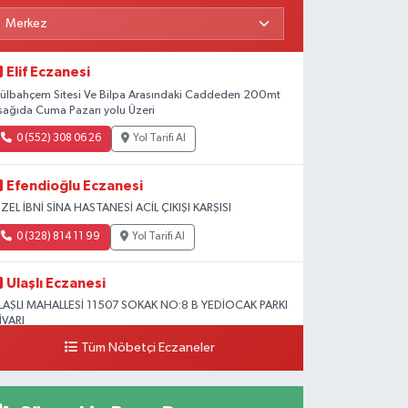
Elif Eczanesi
ülbahçem Sitesi Ve Bilpa Arasındaki Caddeden 200mt
şağıda Cuma Pazarı yolu Üzeri
0 (552) 308 06 26
Yol Tarifi Al
Efendioğlu Eczanesi
ZEL İBNİ SİNA HASTANESİ ACİL ÇIKIŞI KARŞISI
0 (328) 814 11 99
Yol Tarifi Al
Ulaşlı Eczanesi
LAŞLI MAHALLESİ 11507 SOKAK NO:8 B YEDİOCAK PARKI
İVARI
Tüm Nöbetçi Eczaneler
0 (546) 158 81 80
Yol Tarifi Al