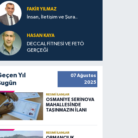
FAKIR YILMAZ
İnsan, İletişim ve Şura..
HASAN KAYA
DECCAL FİTNESİ VE FETÖ
GERÇEĞİ
Geçen Yıl
07 Ağustos
Bugün
2025
RESMI İLANLAR
OSMANİYE SERİNOVA
MAHALLESİNDE
TAŞINMAZIN İLANI
RESMI İLANLAR
ORMANCILIK