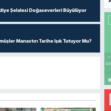
B
iye Şelalesi Doğaseverleri Büyülüyor
P
üşler Manastırı Tarihe Işık Tutuyor Mu?
H
İM
04