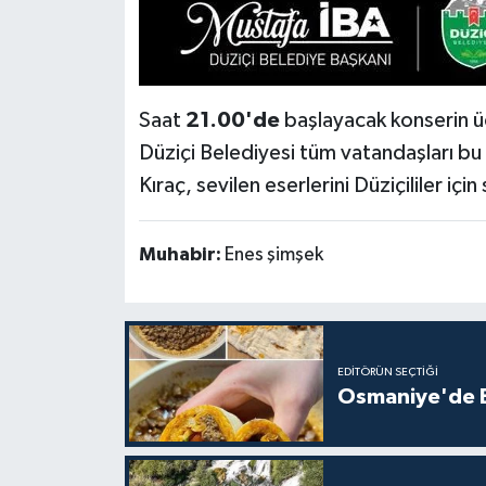
Saat
21.00'de
başlayacak konserin ücr
Düziçi Belediyesi tüm vatandaşları b
Kıraç, sevilen eserlerini Düziçililer içi
Muhabir:
Enes şimşek
EDITÖRÜN SEÇTIĞI
Osmaniye'de Ev