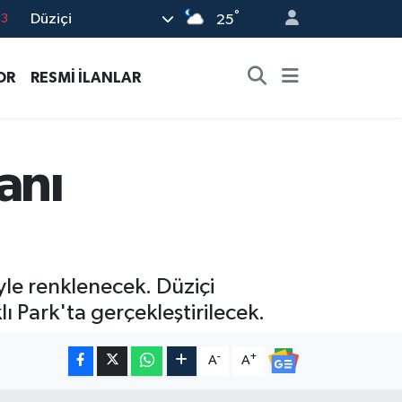
°
Düziçi
25
0
08
OR
RESMİ İLANLAR
0
5
0
anı
yle renklenecek. Düziçi
Park'ta gerçekleştirilecek.
-
+
A
A