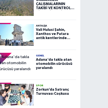
ÇALIŞMALARININ
TAKİBİ VE KONTROLÜ
HİZMETİ ALIM İLANI
ANTALIJA
Vali Hulusi Şahin,
Xanthos ve Patara
antik kentlerinde
incelemelerde
bulundu
GENEL
Adana'da takla atan
otomobilin sürücüsü
yaralandı
SPOR
Zorkun’da Satranç
Turnuvası Coşkusu