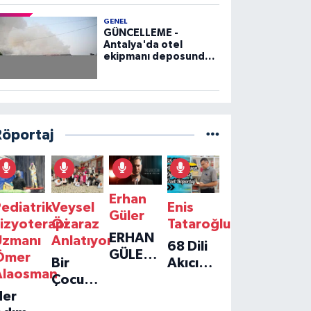
GENEL
GÜNCELLEME -
Antalya'da otel
ekipmanı deposunda
çıkan yangın kontrol
altına alındı
Röportaj
Erhan
ediatrik
Veysel
Enis
Güler
izyoterapi
Özaraz
Tataroğlu
ERHAN
Uzmanı
Anlatıyor
68 Dili
GÜLER'IN
Ömer
Bir
Akıcı
YENI
Alaosman
Çocuğun
Konuşan
TEKLISI
Her
Umudu,
Öğretmenle
'TEK