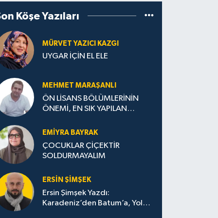
Son Köşe Yazıları
MÜRVET YAZICI KAZGI
UYGAR İÇİN EL ELE
MEHMET MARAŞANLI
ÖN LİSANS BÖLÜMLERİNİN
ÖNEMİ, EN SIK YAPILAN
HATALAR VE DOĞRU TERCİH
STRATEJİLERİ
EMIYRA BAYRAK
ÇOCUKLAR ÇİÇEKTİR
SOLDURMAYALIM
ERSIN ŞIMŞEK
Ersin Şimşek Yazdı:
Karadeniz’den Batum’a, Yolun
Bana Bıraktıkları