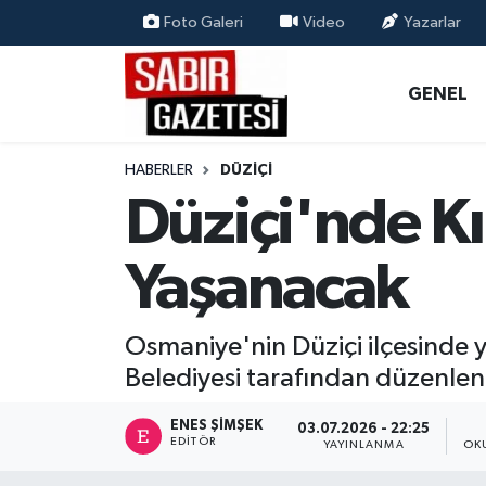
Foto Galeri
Video
Yazarlar
GENEL
Osmaniye Nöbetçi Eczaneler
GENEL
ÖZEL HABER
Osmaniye Hava Durumu
HABERLER
DÜZIÇI
OSMANİYE
Osmaniye Trafik Yoğunluk Haritası
Düziçi'nde K
MAGAZİN
Süper Lig Puan Durumu ve Fikstür
Yaşanacak
EKONOMİ
Tüm Manşetler
Osmaniye'nin Düziçi ilçesinde y
SPOR
Son Dakika Haberleri
Belediyesi tarafından düzenlen
RESMİ İLANLAR
Haber Arşivi
ENES ŞIMŞEK
03.07.2026 - 22:25
EDITÖR
YAYINLANMA
OK