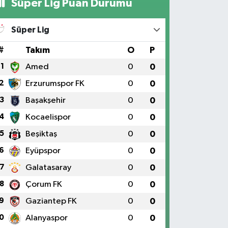
Süper Lig Puan Durumu
Süper Lig
#
Takım
O
P
1
Amed
0
0
2
Erzurumspor FK
0
0
3
Başakşehir
0
0
4
Kocaelispor
0
0
5
Beşiktaş
0
0
6
Eyüpspor
0
0
7
Galatasaray
0
0
8
Çorum FK
0
0
9
Gaziantep FK
0
0
0
Alanyaspor
0
0