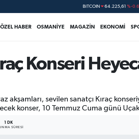
DOLAR
47,6704
%
EURO
55,0406
%-0.
ÖZEL HABER
OSMANİYE
MAGAZİN
EKONOMİ
SP
STERLİN
64,2143
%
GRAM ALTIN
6510.40
%0.4
BİST100
13.799
%7
ıraç Konseri Heyec
az akşamları, sevilen sanatçı Kıraç konseri
ecek konser, 10 Temmuz Cuma günü Uçaklı 
1 DK
UNMA SÜRESI