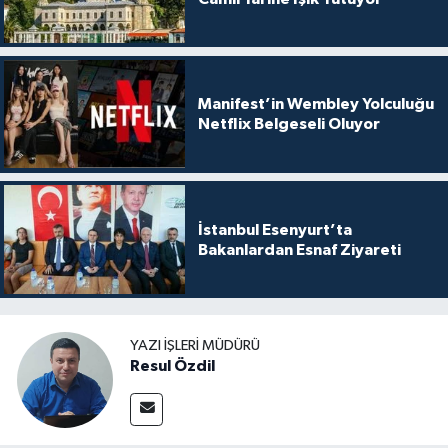
Manifest’in Wembley Yolculuğu
Netflix Belgeseli Oluyor
İstanbul Esenyurt’ta
Bakanlardan Esnaf Ziyareti
YAZI İŞLERI MÜDÜRÜ
Resul Özdil