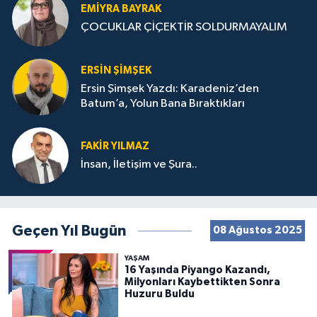
EMIYRA BAYRAK
ÇOCUKLAR ÇİÇEKTİR SOLDURMAYALIM
ERSIN ŞIMŞEK
Ersin Şimşek Yazdı: Karadeniz’den
Batum’a, Yolun Bana Bıraktıkları
FAKIR YILMAZ
İnsan, İletişim ve Şura..
Geçen Yıl Bugün
08 Ağustos 2025
YAŞAM
16 Yaşında Piyango Kazandı,
Milyonları Kaybettikten Sonra
Huzuru Buldu