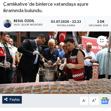
Çamlıkahve'de binlerce vatandaşa aşure
ikramında bulundu.
RESUL ÖZDIL
03.07.2026 - 22:23
2 DK
YAZI İŞLERI MÜDÜRÜ
YAYINLANMA
OKUNMA SÜRES
Paylaş
-
+
A
A