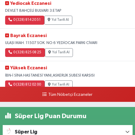
Yediocak Eczanesi
DEVLET BAHÇELİ BULVARI 3.ETAP
0 (328) 814 20 51
Yol Tarifi Al
Bayrak Eczanesi
ULAŞI MAH. 11507 SOK. NO:6 YEDİOCAK PARKI CİVARI
0 (328) 825 08 25
Yol Tarifi Al
Yüksek Eczanesi
İBN-İ SİNA HASTANESİ YANI,ASKERLİK ŞUBESİ KARŞISI
0 (328) 812 02 00
Yol Tarifi Al
Tüm Nöbetçi Eczaneler
Süper Lig Puan Durumu
Süper Lig