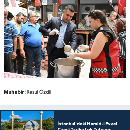
Muhabir:
Resul Özdil
İstanbul’daki Hamid-i Evvel
Camii Tarihe Işık Tutuyor