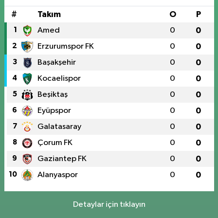
#
Takım
O
P
1
Amed
0
0
2
Erzurumspor FK
0
0
3
Başakşehir
0
0
4
Kocaelispor
0
0
5
Beşiktaş
0
0
6
Eyüpspor
0
0
7
Galatasaray
0
0
8
Çorum FK
0
0
9
Gaziantep FK
0
0
10
Alanyaspor
0
0
Detaylar için tıklayın