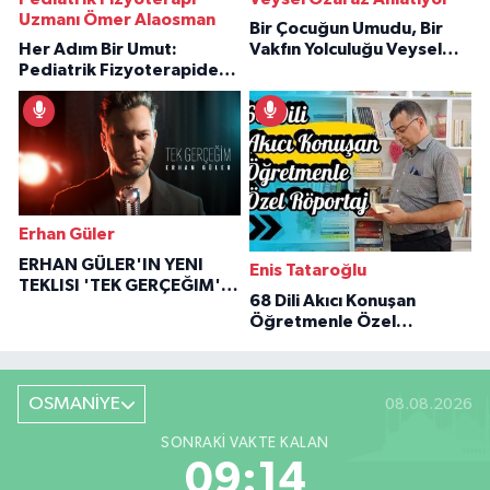
Uzmanı Ömer Alaosman
Bir Çocuğun Umudu, Bir
Her Adım Bir Umut:
Vakfın Yolculuğu Veysel
Pediatrik Fizyoterapiden
Özaraz Anlatıyor
İlham Veren Hikâyeler
Erhan Güler
ERHAN GÜLER'IN YENI
Enis Tataroğlu
TEKLISI 'TEK GERÇEĞIM'LE
68 Dili Akıcı Konuşan
BÜYÜK DÖNÜŞÜ
Öğretmenle Özel
Röportaj
OSMANİYE
08.08.2026
SONRAKI VAKTE KALAN
09:12