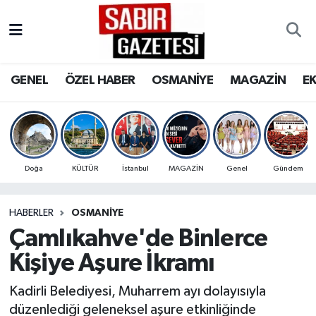
GENEL
Osmaniye Nöbetçi Eczaneler
GENEL
ÖZEL HABER
OSMANİYE
MAGAZİN
E
ÖZEL HABER
Osmaniye Hava Durumu
OSMANİYE
Osmaniye Trafik Yoğunluk Haritası
MAGAZİN
Süper Lig Puan Durumu ve Fikstür
Doğa
KÜLTÜR
İstanbul
MAGAZİN
Genel
Gündem
EKONOMİ
Tüm Manşetler
HABERLER
OSMANIYE
Çamlıkahve'de Binlerce
SPOR
Son Dakika Haberleri
Kişiye Aşure İkramı
RESMİ İLANLAR
Haber Arşivi
Kadirli Belediyesi, Muharrem ayı dolayısıyla
düzenlediği geleneksel aşure etkinliğinde