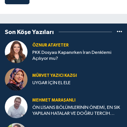
Son Köşe Yazıları
ÖZNUR ATAYETER
PKK Dosyası Kapanırken İran Denklemi
Açılıyor mu?
MÜRVET YAZICI KAZGI
UYGAR İÇİN EL ELE
MEHMET MARAŞANLI
ÖN LİSANS BÖLÜMLERİNİN ÖNEMİ, EN SIK
YAPILAN HATALAR VE DOĞRU TERCİH
STRATEJİLERİ