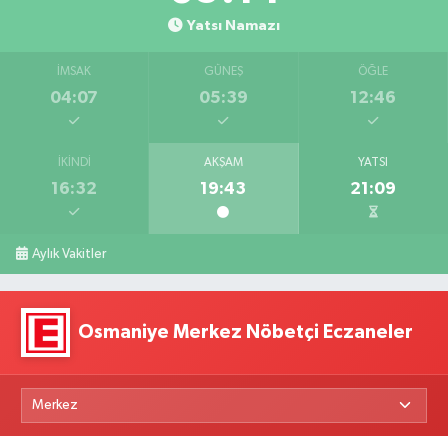
Yatsı Namazı
İMSAK
GÜNEŞ
ÖĞLE
04:07
05:39
12:46
İKINDI
AKŞAM
YATSI
16:32
19:43
21:09
Aylık Vakitler
Osmaniye Merkez Nöbetçi Eczaneler