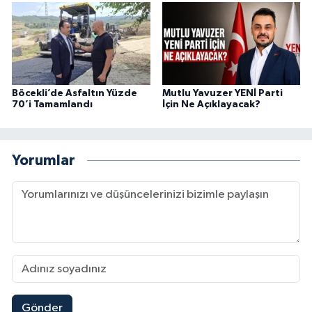
Böcekli’de Asfaltın Yüzde
Mutlu Yavuzer YENİ Parti
70’i Tamamlandı
İçin Ne Açıklayacak?
Yorumlar
Gönder