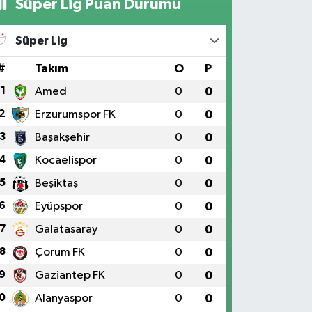
Süper Lig Puan Durumu
Süper Lig
#
Takım
O
P
1
Amed
0
0
2
Erzurumspor FK
0
0
3
Başakşehir
0
0
4
Kocaelispor
0
0
5
Beşiktaş
0
0
6
Eyüpspor
0
0
7
Galatasaray
0
0
8
Çorum FK
0
0
9
Gaziantep FK
0
0
0
Alanyaspor
0
0