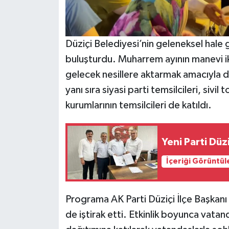
Düziçi Belediyesi’nin geleneksel hale ge
buluşturdu. Muharrem ayının manevi i
gelecek nesillere aktarmak amacıyla
yanı sıra siyasi parti temsilcileri, sivi
kurumlarının temsilcileri de katıldı.
Yeni Parti Düz
İçeriği Görüntül
Programa AK Parti Düziçi İlçe Başkanı
de iştirak etti. Etkinlik boyunca vata