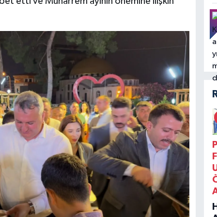
bet etti ve Muharrem ayının önemine ilişkin
P
F