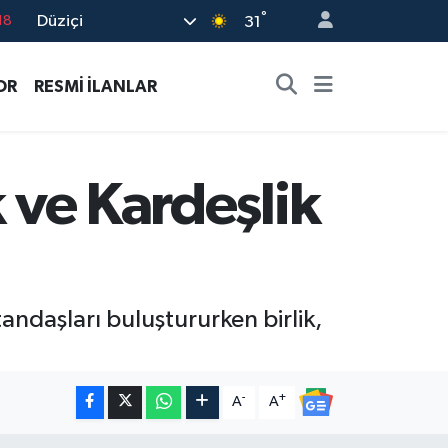
°
Düziçi
18
31
32
OR
RESMİ İLANLAR
38
03
14
k ve Kardeşlik
18
ndaşları buluştururken birlik,
-
+
A
A