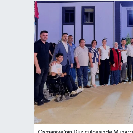
Osmaniye’nin Düziçi ilçesinde Muharr