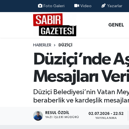
Foto Galeri
Video
Yazarlar
GENEL
Osmaniye Nöbetçi Eczaneler
GENEL
ÖZEL HABER
Osmaniye Hava Durumu
HABERLER
DÜZIÇI
OSMANİYE
Osmaniye Trafik Yoğunluk Haritası
Düziçi’nde Aş
MAGAZİN
Süper Lig Puan Durumu ve Fikstür
Mesajları Veri
EKONOMİ
Tüm Manşetler
Düziçi Belediyesi’nin Vatan Me
SPOR
Son Dakika Haberleri
beraberlik ve kardeşlik mesajlar
RESMİ İLANLAR
Haber Arşivi
RESUL ÖZDIL
02.07.2026 - 22:52
YAZI İŞLERI MÜDÜRÜ
YAYINLANMA