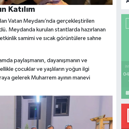
B
n Katılım
olan Vatan Meydanı’nda gerçekleştirilen
P
dü. Meydanda kurulan stantlarda hazırlanan
 etkinlik samimi ve sıcak görüntülere sahne
H
ramda paylaşmanın, dayanışmanın ve
İM
likle çocuklar ve yaşlıların yoğun ilgi
04
 araya gelerek Muharrem ayının manevi