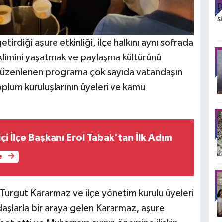
tirdiği aşure etkinliği, ilçe halkını aynı sofrada
klimini yaşatmak ve paylaşma kültürünü
 düzenlenen programa çok sayıda vatandaşın
l toplum kuruluşlarının üyeleri ve kamu
içi İlçe Başkanı Erol Tabak'tan İlk Adım
e
 Turgut Kararmaz ve ilçe yönetim kurulu üyeleri
ndaşlarla bir araya gelen Kararmaz, aşure