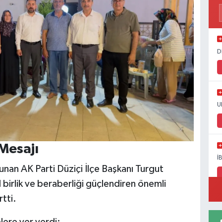
D
U
Mesajı
İ
nan AK Parti Düziçi İlçe Başkanı Turgut
 birlik ve beraberliği güçlendiren önemli
tti.