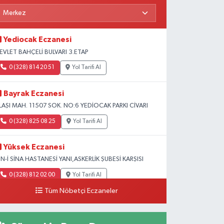
Yediocak Eczanesi
EVLET BAHÇELİ BULVARI 3.ETAP
0 (328) 814 20 51
Yol Tarifi Al
Bayrak Eczanesi
LAŞI MAH. 11507 SOK. NO:6 YEDİOCAK PARKI CİVARI
0 (328) 825 08 25
Yol Tarifi Al
Yüksek Eczanesi
BN-İ SİNA HASTANESİ YANI,ASKERLİK ŞUBESİ KARŞISI
0 (328) 812 02 00
Yol Tarifi Al
Tüm Nöbetçi Eczaneler