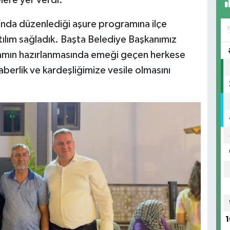
lere yer verdi:
nda düzenlediği aşure programına ilçe
atılım sağladık. Başta Belediye Başkanımız
amın hazırlanmasında emeği geçen herkese
aberlik ve kardeşliğimize vesile olmasını
1