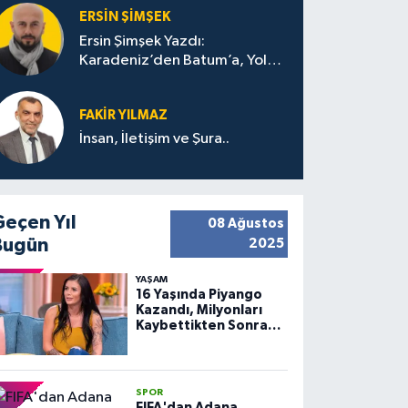
ERSIN ŞIMŞEK
Ersin Şimşek Yazdı:
Karadeniz’den Batum’a, Yolun
Bana Bıraktıkları
FAKIR YILMAZ
İnsan, İletişim ve Şura..
Geçen Yıl
08 Ağustos
Bugün
2025
YAŞAM
16 Yaşında Piyango
Kazandı, Milyonları
Kaybettikten Sonra
Huzuru Buldu
SPOR
FIFA'dan Adana