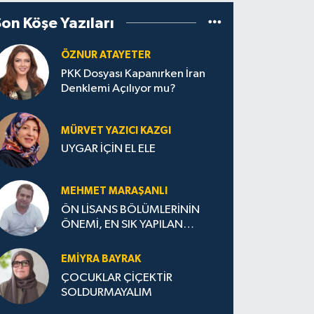
Son Köşe Yazıları
ÖZNUR ATAYETER
PKK Dosyası Kapanırken İran
Denklemi Açılıyor mu?
MÜRVET YAZICI KAZGI
UYGAR İÇİN EL ELE
MEHMET MARAŞANLI
ÖN LİSANS BÖLÜMLERİNİN
ÖNEMİ, EN SIK YAPILAN
HATALAR VE DOĞRU TERCİH
STRATEJİLERİ
EMIYRA BAYRAK
ÇOCUKLAR ÇİÇEKTİR
SOLDURMAYALIM