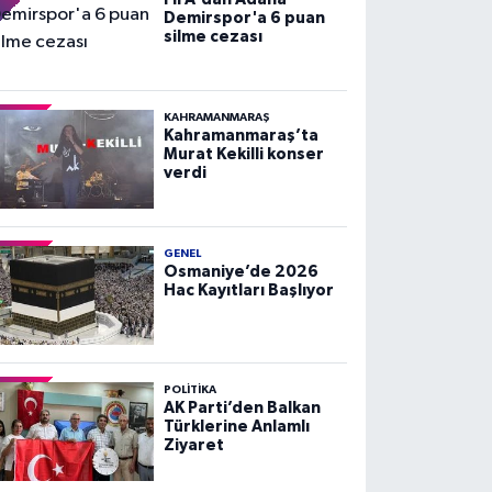
Demirspor'a 6 puan
silme cezası
KAHRAMANMARAŞ
Kahramanmaraş’ta
Murat Kekilli konser
verdi
GENEL
Osmaniye’de 2026
Hac Kayıtları Başlıyor
POLITIKA
AK Parti’den Balkan
Türklerine Anlamlı
Ziyaret