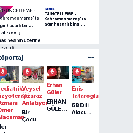
GENEL
GÜNCELLEME -
Kahramanmaraş'ta
ağır hasarlı bina,
yıkılırken iş
makinesinin üzerine
devrildi
Röportaj
Erhan
ediatrik
Veysel
Enis
Güler
izyoterapi
Özaraz
Tataroğlu
ERHAN
Uzmanı
Anlatıyor
68 Dili
GÜLER'IN
Ömer
Bir
Akıcı
YENI
Alaosman
Çocuğun
Konuşan
TEKLISI
Her
Umudu,
Öğretmenle
'TEK