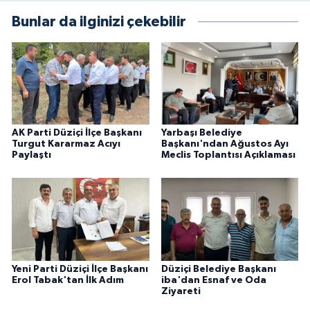
Bunlar da ilginizi çekebilir
AK Parti Düziçi İlçe Başkanı
Yarbaşı Belediye
Turgut Kararmaz Acıyı
Başkanı'ndan Ağustos Ayı
Paylaştı
Meclis Toplantısı Açıklaması
Yeni Parti Düziçi İlçe Başkanı
Düziçi Belediye Başkanı
Erol Tabak'tan İlk Adım
iba'dan Esnaf ve Oda
Ziyareti