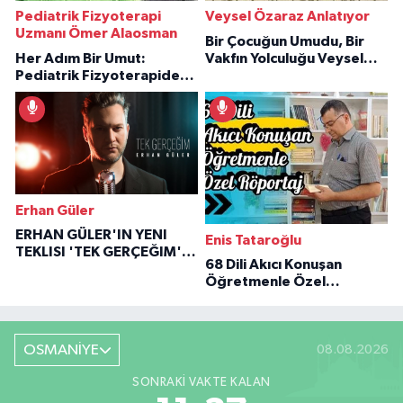
Pediatrik Fizyoterapi
Veysel Özaraz Anlatıyor
Uzmanı Ömer Alaosman
Bir Çocuğun Umudu, Bir
Her Adım Bir Umut:
Vakfın Yolculuğu Veysel
Pediatrik Fizyoterapiden
Özaraz Anlatıyor
İlham Veren Hikâyeler
Erhan Güler
ERHAN GÜLER'IN YENI
Enis Tataroğlu
TEKLISI 'TEK GERÇEĞIM'LE
68 Dili Akıcı Konuşan
BÜYÜK DÖNÜŞÜ
Öğretmenle Özel
Röportaj
OSMANİYE
08.08.2026
SONRAKI VAKTE KALAN