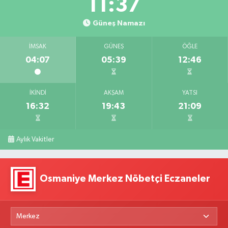
11:36
Güneş Namazı
İMSAK
GÜNEŞ
ÖĞLE
04:07
05:39
12:46
İKINDI
AKŞAM
YATSI
16:32
19:43
21:09
Aylık Vakitler
Osmaniye Merkez Nöbetçi Eczaneler