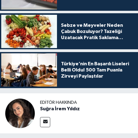
Sebze ve Meyveler Neden
Çabuk Bozuluyor? Tazeliği
Uzatacak Pratik Saklama
Yöntemleri
Türkiye’nin En Başarılı Liseleri
Belli Oldu! 500 Tam Puanla
Zirveyi Paylaştılar
EDITÖR HAKKINDA
Suğra İrem Yıldız