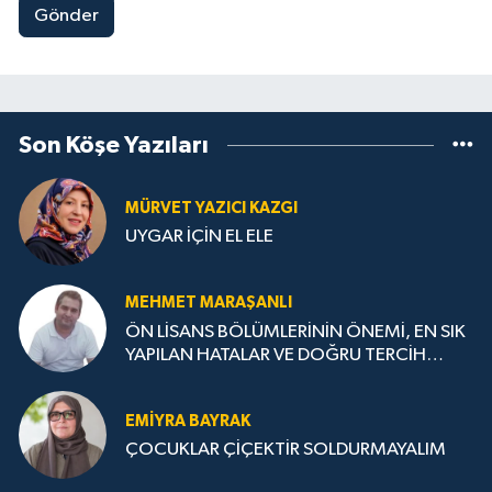
Gönder
Son Köşe Yazıları
MÜRVET YAZICI KAZGI
UYGAR İÇİN EL ELE
MEHMET MARAŞANLI
ÖN LİSANS BÖLÜMLERİNİN ÖNEMİ, EN SIK
YAPILAN HATALAR VE DOĞRU TERCİH
STRATEJİLERİ
EMIYRA BAYRAK
ÇOCUKLAR ÇİÇEKTİR SOLDURMAYALIM