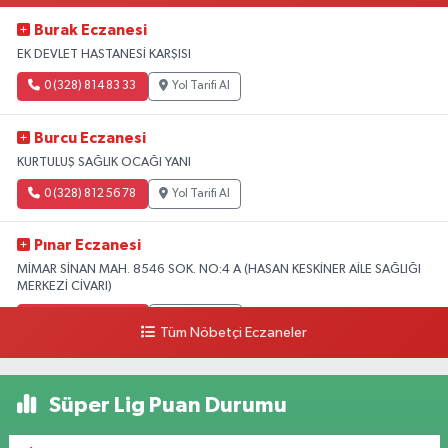
Burak Eczanesi
EK DEVLET HASTANESİ KARŞISI
0 (328) 814 83 33
Yol Tarifi Al
Burcu Eczanesi
KURTULUŞ SAĞLIK OCAĞI YANI
0 (328) 812 56 78
Yol Tarifi Al
Pınar Eczanesi
MİMAR SİNAN MAH. 8546 SOK. NO:4 A (HASAN KESKİNER AİLE SAĞLIĞI
MERKEZİ CİVARI)
0 (328) 826 04 73
Yol Tarifi Al
Tüm Nöbetçi Eczaneler
Süper Lig Puan Durumu