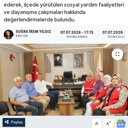
ederek, ilçede yürütülen sosyal yardım faaliyetleri
ve dayanışma çalışmaları hakkında
değerlendirmelerde bulundu.
SUĞRA İREM YILDIZ
07.07.2026 - 17:15
07.07.2026 - 
EDITÖR
YAYINLANMA
GÜNCELLE
Paylaş
-
+
A
A