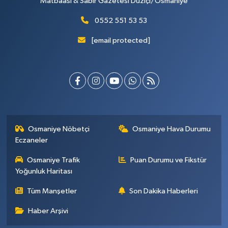
Matbaası & Sabır Gazetesi Düziçi/Osmaniye
0552 551 53 53
[email protected]
Osmaniye Nöbetçi
Osmaniye Hava Durumu
Eczaneler
Osmaniye Trafik
Puan Durumu ve Fikstür
Yoğunluk Haritası
Tüm Manşetler
Son Dakika Haberleri
Haber Arşivi