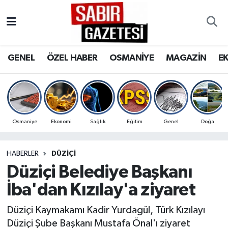
GENEL
Osmaniye Nöbetçi Eczaneler
GENEL
ÖZEL HABER
OSMANİYE
MAGAZİN
E
ÖZEL HABER
Osmaniye Hava Durumu
OSMANİYE
Osmaniye Trafik Yoğunluk Haritası
MAGAZİN
Süper Lig Puan Durumu ve Fikstür
Osmaniye
Ekonomi
Sağlık
Eğitim
Genel
Doğa
EKONOMİ
Tüm Manşetler
HABERLER
DÜZIÇI
Düziçi Belediye Başkanı
SPOR
Son Dakika Haberleri
İba'dan Kızılay'a ziyaret
RESMİ İLANLAR
Haber Arşivi
Düziçi Kaymakamı Kadir Yurdagül, Türk Kızılayı
Düziçi Şube Başkanı Mustafa Önal'ı ziyaret