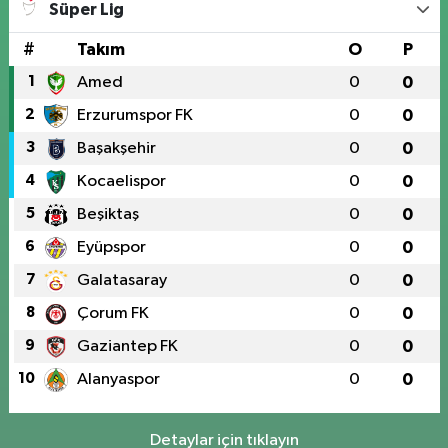
Süper Lig
#
Takım
O
P
1
Amed
0
0
2
Erzurumspor FK
0
0
3
Başakşehir
0
0
4
Kocaelispor
0
0
5
Beşiktaş
0
0
6
Eyüpspor
0
0
7
Galatasaray
0
0
8
Çorum FK
0
0
9
Gaziantep FK
0
0
10
Alanyaspor
0
0
Detaylar için tıklayın