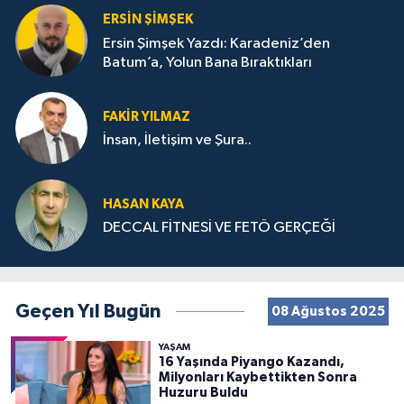
ERSIN ŞIMŞEK
Ersin Şimşek Yazdı: Karadeniz’den
Batum’a, Yolun Bana Bıraktıkları
FAKIR YILMAZ
İnsan, İletişim ve Şura..
HASAN KAYA
DECCAL FİTNESİ VE FETÖ GERÇEĞİ
Geçen Yıl Bugün
08 Ağustos 2025
YAŞAM
16 Yaşında Piyango Kazandı,
Milyonları Kaybettikten Sonra
Huzuru Buldu