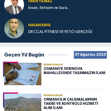
FAKIR YILMAZ
İnsan, İletişim ve Şura..
HASAN KAYA
DECCAL FİTNESİ VE FETÖ GERÇEĞİ
Geçen Yıl Bugün
07 Ağustos 2025
RESMI İLANLAR
OSMANİYE SERİNOVA
MAHALLESİNDE TAŞINMAZIN İLANI
RESMI İLANLAR
ORMANCILIK ÇALIŞMALARININ
TAKİBİ VE KONTROLÜ HİZMETİ
ALIM İLANI