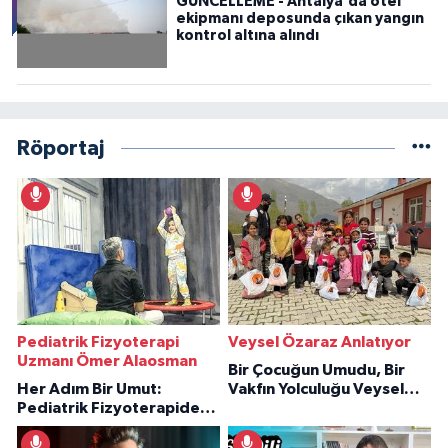
GÜNCELLEME - Antalya'da otel
ekipmanı deposunda çıkan yangın
kontrol altına alındı
Röportaj
Pediatrik Fizyoterapi
Veysel Özaraz Anlatıyor
Uzmanı Ömer Alaosman
Bir Çocuğun Umudu, Bir
Her Adım Bir Umut:
Vakfın Yolculuğu Veysel
Pediatrik Fizyoterapiden
Özaraz Anlatıyor
İlham Veren Hikâyeler