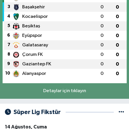
3
Başakşehir
0
0
4
Kocaelispor
0
0
5
Beşiktaş
0
0
6
Eyüpspor
0
0
7
Galatasaray
0
0
8
Çorum FK
0
0
9
Gaziantep FK
0
0
10
Alanyaspor
0
0
Detaylar için tıklayın
Süper Lig Fikstür
14 Ağustos, Cuma