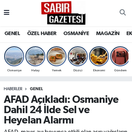
GENEL
Osmaniye Nöbetçi Eczaneler
GENEL
ÖZEL HABER
OSMANİYE
MAGAZİN
E
ÖZEL HABER
Osmaniye Hava Durumu
OSMANİYE
Osmaniye Trafik Yoğunluk Haritası
MAGAZİN
Süper Lig Puan Durumu ve Fikstür
Osmaniye
Hatay
Yemek
Düziçi
Ekonomi
Gündem
EKONOMİ
Tüm Manşetler
HABERLER
GENEL
AFAD Açıkladı: Osmaniye
SPOR
Son Dakika Haberleri
Dahil 24 İlde Sel ve
RESMİ İLANLAR
Haber Arşivi
Heyelan Alarmı
AFAD, mayıs ayı boyunca etkili olan aşırı yağışların