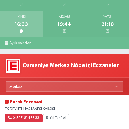
İKINDI
AKŞAM
YATSI
16:33
19:44
21:10
Aylık Vakitler
Osmaniye Merkez Nöbetçi Eczaneler
Burak Eczanesi
EK DEVLET HASTANESİ KARŞISI
0 (328) 814 83 33
Yol Tarifi Al