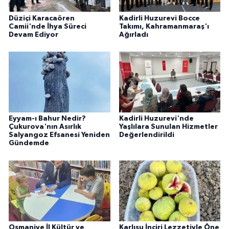
Düziçi Karacaören
Kadirli Huzurevi Bocce
Camii'nde İhya Süreci
Takımı, Kahramanmaraş'ı
Devam Ediyor
Ağırladı
Eyyam-ı Bahur Nedir?
Kadirli Huzurevi'nde
Çukurova'nın Asırlık
Yaşlılara Sunulan Hizmetler
Salyangoz Efsanesi Yeniden
Değerlendirildi
Gündemde
Osmaniye İl Kültür ve
Karlısu İnciri Lezzetiyle Öne