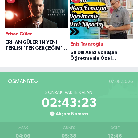
Erhan Güler
ERHAN GÜLER'IN YENI
Enis Tataroğlu
TEKLISI 'TEK GERÇEĞIM'LE
68 Dili Akıcı Konuşan
BÜYÜK DÖNÜŞÜ
Öğretmenle Özel
Röportaj
OSMANİYE
07.08.2026
SONRAKI VAKTE KALAN
02:43:22
Akşam Namazı
İMSAK
GÜNEŞ
ÖĞLE
04:06
05:38
12:46