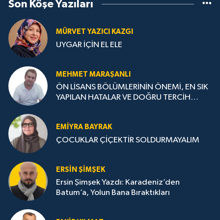
Son Köşe Yazıları
MÜRVET YAZICI KAZGI
UYGAR İÇİN EL ELE
MEHMET MARAŞANLI
ÖN LİSANS BÖLÜMLERİNİN ÖNEMİ, EN SIK
YAPILAN HATALAR VE DOĞRU TERCİH
STRATEJİLERİ
EMIYRA BAYRAK
ÇOCUKLAR ÇİÇEKTİR SOLDURMAYALIM
ERSIN ŞIMŞEK
Ersin Şimşek Yazdı: Karadeniz’den
Batum’a, Yolun Bana Bıraktıkları