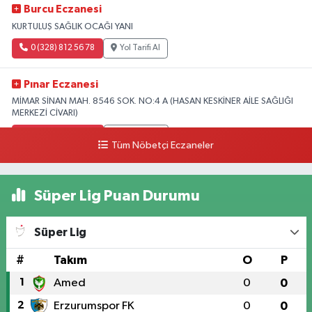
Burcu Eczanesi
KURTULUŞ SAĞLIK OCAĞI YANI
0 (328) 812 56 78
Yol Tarifi Al
Pınar Eczanesi
MİMAR SİNAN MAH. 8546 SOK. NO:4 A (HASAN KESKİNER AİLE SAĞLIĞI
MERKEZİ CİVARI)
0 (328) 826 04 73
Yol Tarifi Al
Tüm Nöbetçi Eczaneler
Süper Lig Puan Durumu
Süper Lig
#
Takım
O
P
1
Amed
0
0
2
Erzurumspor FK
0
0