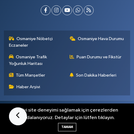
Osmaniye Nöbetçi
Osmaniye Hava Durumu
Eczaneler
Osmaniye Trafik
Puan Durumu ve Fikstür
Yoğunluk Haritası
Tüm Manşetler
Son Dakika Haberleri
Haber Arşivi
Künye
İletişim
Gizlilik Sözleşmesi
En iyi site deneyimi sağlamak için çerezlerden
faydalanıyoruz. Detaylar için lütfen tıklayın.
Haber Yazılımı:
TE Bilişim
TAMAM