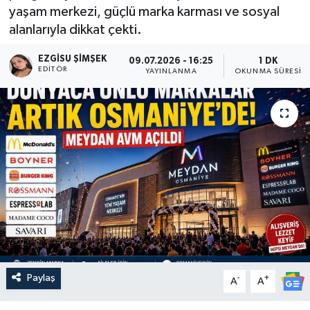
yaşam merkezi, güçlü marka karması ve sosyal
alanlarıyla dikkat çekti.
EZGISU ŞIMŞEK
09.07.2026 - 16:25
1 DK
EDITÖR
YAYINLANMA
OKUNMA SÜRESI
Paylaş
-
+
A
A