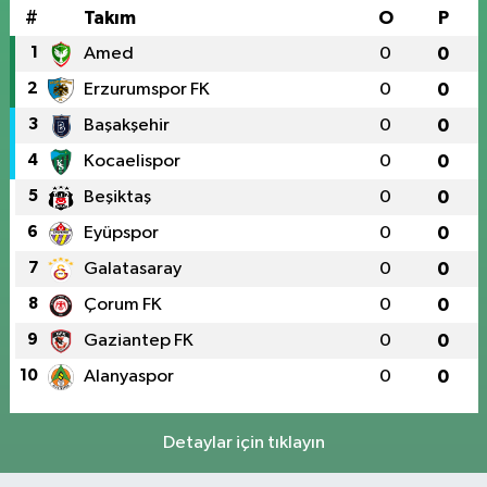
#
Takım
O
P
1
Amed
0
0
2
Erzurumspor FK
0
0
3
Başakşehir
0
0
4
Kocaelispor
0
0
5
Beşiktaş
0
0
6
Eyüpspor
0
0
7
Galatasaray
0
0
8
Çorum FK
0
0
9
Gaziantep FK
0
0
10
Alanyaspor
0
0
Detaylar için tıklayın