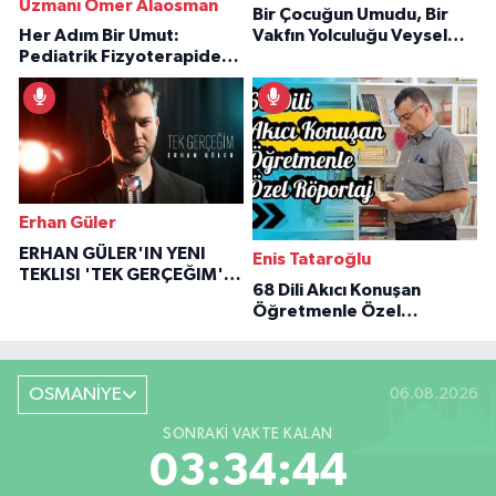
Uzmanı Ömer Alaosman
Bir Çocuğun Umudu, Bir
Her Adım Bir Umut:
Vakfın Yolculuğu Veysel
Pediatrik Fizyoterapiden
Özaraz Anlatıyor
İlham Veren Hikâyeler
Erhan Güler
ERHAN GÜLER'IN YENI
Enis Tataroğlu
TEKLISI 'TEK GERÇEĞIM'LE
68 Dili Akıcı Konuşan
BÜYÜK DÖNÜŞÜ
Öğretmenle Özel
Röportaj
OSMANİYE
06.08.2026
SONRAKI VAKTE KALAN
03:34:43