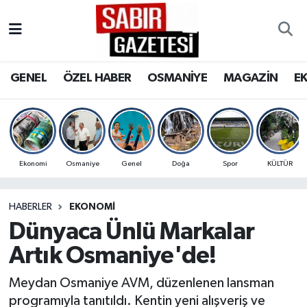
GENEL
Osmaniye Nöbetçi Eczaneler
GENEL
ÖZEL HABER
OSMANİYE
MAGAZİN
E
ÖZEL HABER
Osmaniye Hava Durumu
OSMANİYE
Osmaniye Trafik Yoğunluk Haritası
MAGAZİN
Süper Lig Puan Durumu ve Fikstür
Ekonomi
Osmaniye
Genel
Doğa
Spor
KÜLTÜR
EKONOMİ
Tüm Manşetler
HABERLER
EKONOMI
Dünyaca Ünlü Markalar
SPOR
Son Dakika Haberleri
Artık Osmaniye'de!
RESMİ İLANLAR
Haber Arşivi
Meydan Osmaniye AVM, düzenlenen lansman
programıyla tanıtıldı. Kentin yeni alışveriş ve