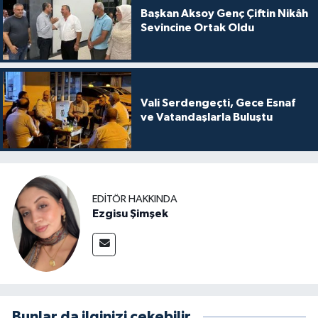
Başkan Aksoy Genç Çiftin Nikâh
Sevincine Ortak Oldu
Vali Serdengeçti, Gece Esnaf
ve Vatandaşlarla Buluştu
EDITÖR HAKKINDA
Ezgisu Şimşek
Bunlar da ilginizi çekebilir