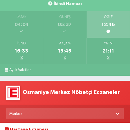
İkindi Namazı
İMSAK
GÜNEŞ
ÖĞLE
04:04
05:37
12:46
İKINDI
AKŞAM
YATSI
16:33
19:45
21:11
Aylık Vakitler
Osmaniye Merkez Nöbetçi Eczaneler
Hastane Eczanesi