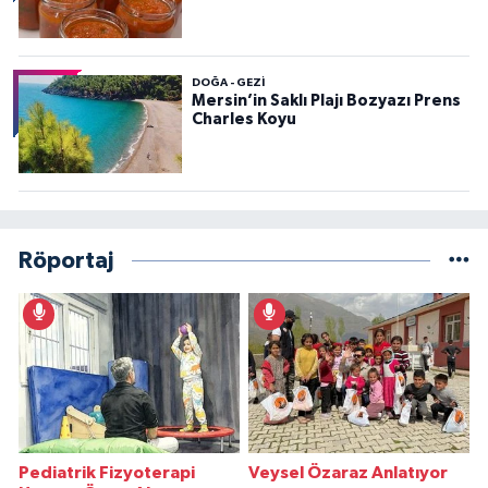
DOĞA - GEZI
Mersin’in Saklı Plajı Bozyazı Prens
Charles Koyu
Röportaj
Pediatrik Fizyoterapi
Veysel Özaraz Anlatıyor