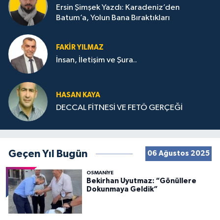
Ersin Şimşek Yazdı: Karadeniz’den
Batum’a, Yolun Bana Bıraktıkları
FAKIR YILMAZ
İnsan, İletişim ve Şura..
HASAN KAYA
DECCAL FİTNESİ VE FETÖ GERÇEĞİ
Geçen Yıl Bugün
06 Ağustos 2025
OSMANIYE
Bekirhan Uyutmaz: “Gönüllere
Dokunmaya Geldik”