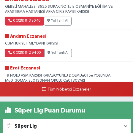
GEBELİ MAHALLESİ 3625 SOKAK NO:15 E OSMANİYE EĞİTİM VE
ARAŞTIRMA HASTANESİ ARKA ÇIKIŞ KAPISI KARŞISI
0 (328) 813 80 40
Yol Tarifi Al
Andırın Eczanesi
CUMHURİYET MEYDANI KARŞISI
0 (328) 812 94 00
Yol Tarifi Al
Erat Eczanesi
19 NOLU ASM KARSISI KARABOYUNLU DOLMUu015e YOLUNDA
Mu0130MAR Su0130NAN OKULU Cu0130VARI
Tüm Nöbetçi Eczaneler
0 (328) 825 39 39
Yol Tarifi Al
Süper Lig Puan Durumu
Süper Lig