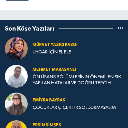
Son Köşe Yazıları
MÜRVET YAZICI KAZGI
UYGAR İÇİN EL ELE
MEHMET MARAŞANLI
ÖN LİSANS BÖLÜMLERİNİN ÖNEMİ, EN SIK
YAPILAN HATALAR VE DOĞRU TERCİH
STRATEJİLERİ
EMIYRA BAYRAK
ÇOCUKLAR ÇİÇEKTİR SOLDURMAYALIM
ERSIN ŞIMŞEK