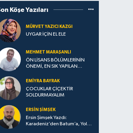
Son Köşe Yazıları
MÜRVET YAZICI KAZGI
UYGAR İÇİN EL ELE
MEHMET MARAŞANLI
ÖN LİSANS BÖLÜMLERİNİN
ÖNEMİ, EN SIK YAPILAN
HATALAR VE DOĞRU TERCİH
STRATEJİLERİ
EMIYRA BAYRAK
ÇOCUKLAR ÇİÇEKTİR
SOLDURMAYALIM
ERSIN ŞIMŞEK
Ersin Şimşek Yazdı:
Karadeniz’den Batum’a, Yolun
Bana Bıraktıkları