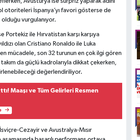
lerken, Avusturya ise sürpriz yaparak adını
l otoriteleri İspanya’yı favori gösterse de
 olduğu vurgulanıyor.
 Portekiz ile Hırvatistan karşı karşıya
ıldızı olan Cristiano Ronaldo ile Luka
nen mücadele, son 32 turunun en çok ilgi gören
i takım da güçlü kadrolarıyla dikkat çekerken,
rlenebileceği değerlendiriliyor.
ttı! Maaşı ve Tüm Gelirleri Resmen
e
viçre-Cezayir ve Avustralya-Mısır
 aşamasında başarılı performans ortaya