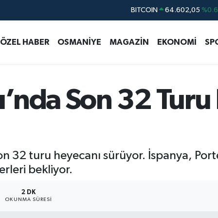
DOLAR
47,5986
%0.
EURO
55,0700
%0
ÖZEL HABER
OSMANİYE
MAGAZİN
EKONOMİ
SP
STERLİN
64,2438
%0.
GRAM ALTIN
6513.94
%0.
BİST100
13.768
%4
’nda Son 32 Turu
 32 turu heyecanı sürüyor. İspanya, Porte
rleri bekliyor.
2 DK
OKUNMA SÜRESI