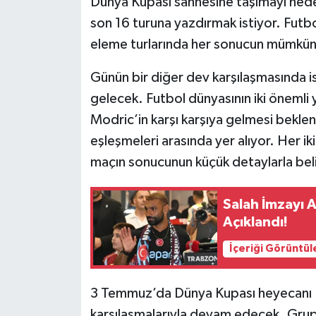
Dünya Kupası sahnesine taşımayı hedef
son 16 turuna yazdırmak istiyor. Futbo
eleme turlarında her sonucun mümkün
Günün bir diğer dev karşılaşmasında ise
gelecek. Futbol dünyasının iki önemli y
Modric’in karşı karşıya gelmesi bekle
eşleşmeleri arasında yer alıyor. Her ik
maçın sonucunun küçük detaylarla beli
Salah İmzayı A
Açıklandı!
İçeriği Görüntül
3 Temmuz’da Dünya Kupası heyecanı İs
karşılaşmalarıyla devam edecek. Grup