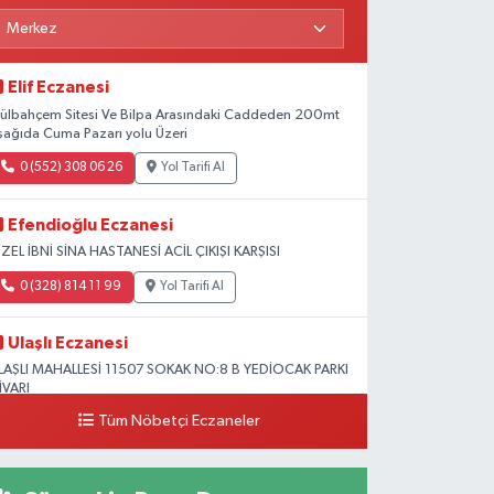
Elif Eczanesi
ülbahçem Sitesi Ve Bilpa Arasındaki Caddeden 200mt
şağıda Cuma Pazarı yolu Üzeri
0 (552) 308 06 26
Yol Tarifi Al
Efendioğlu Eczanesi
ZEL İBNİ SİNA HASTANESİ ACİL ÇIKIŞI KARŞISI
0 (328) 814 11 99
Yol Tarifi Al
Ulaşlı Eczanesi
LAŞLI MAHALLESİ 11507 SOKAK NO:8 B YEDİOCAK PARKI
İVARI
Tüm Nöbetçi Eczaneler
0 (546) 158 81 80
Yol Tarifi Al