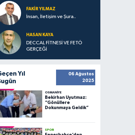
FAKIR YILMAZ
İnsan, İletişim ve Şura..
HASAN KAYA
DECCAL FİTNESİ VE FETÖ
GERÇEĞİ
Geçen Yıl
06 Ağustos
Bugün
2025
OSMANIYE
Bekirhan Uyutmaz:
“Gönüllere
Dokunmaya Geldik”
SPOR
Fenerbahçe’den