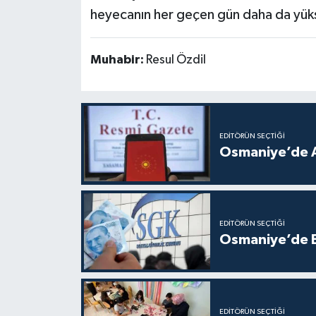
heyecanın her geçen gün daha da yüks
Muhabir:
Resul Özdil
EDITÖRÜN SEÇTIĞI
Osmaniye’de A
EDITÖRÜN SEÇTIĞI
Osmaniye’de Em
EDITÖRÜN SEÇTIĞI