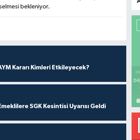
elmesi bekleniyor.
B
P
H
YM Kararı Kimleri Etkileyecek?
İM
04
eklilere SGK Kesintisi Uyarısı Geldi