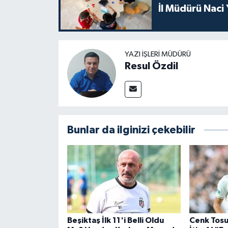
İl Müdürü Naci
YAZI İŞLERI MÜDÜRÜ
Resul Özdil
Bunlar da ilginizi çekebilir
Beşiktaş İlk 11'i Belli Oldu
Cenk Tosu