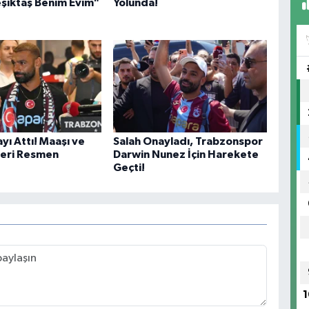
Beşiktaş Benim Evim"
Yolunda!
yı Attı! Maaşı ve
Salah Onayladı, Trabzonspor
leri Resmen
Darwin Nunez İçin Harekete
Geçti!
1