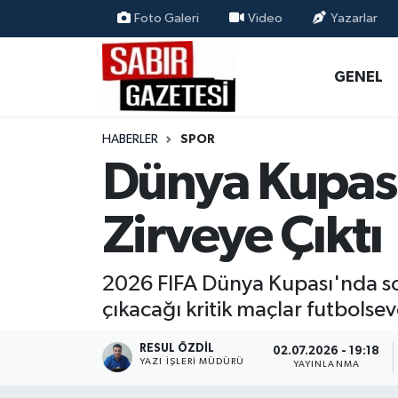
Foto Galeri
Video
Yazarlar
GENEL
Osmaniye Nöbetçi Eczaneler
GENEL
ÖZEL HABER
Osmaniye Hava Durumu
HABERLER
SPOR
OSMANİYE
Osmaniye Trafik Yoğunluk Haritası
Dünya Kupası
MAGAZİN
Süper Lig Puan Durumu ve Fikstür
Zirveye Çıktı
EKONOMİ
Tüm Manşetler
2026 FIFA Dünya Kupası'nda son
SPOR
Son Dakika Haberleri
çıkacağı kritik maçlar futbolseve
RESMİ İLANLAR
Haber Arşivi
RESUL ÖZDIL
02.07.2026 - 19:18
YAZI İŞLERI MÜDÜRÜ
YAYINLANMA