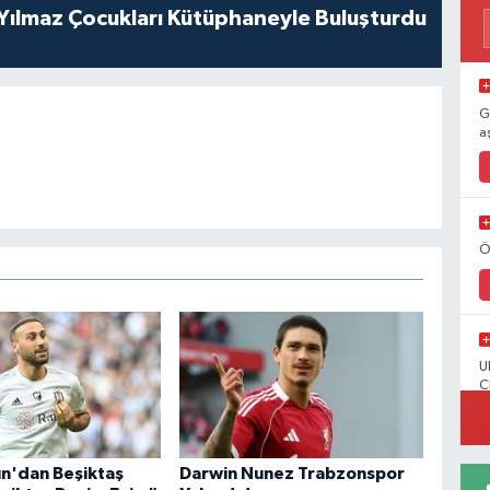
 Yılmaz Çocukları Kütüphaneyle Buluşturdu
G
a
Ö
U
C
n'dan Beşiktaş
Darwin Nunez Trabzonspor