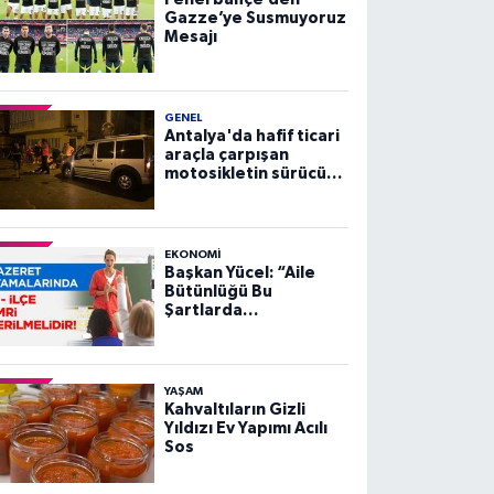
Gazze’ye Susmuyoruz
Mesajı
GENEL
Antalya'da hafif ticari
araçla çarpışan
motosikletin sürücüsü
yaralandı
EKONOMI
Başkan Yücel: “Aile
Bütünlüğü Bu
Şartlarda
Sağlanamaz”
YAŞAM
Kahvaltıların Gizli
Yıldızı Ev Yapımı Acılı
Sos