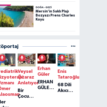
DOĞA - GEZI
Mersin’in Saklı Plajı
Bozyazı Prens Charles
Koyu
Röportaj
Erhan
ediatrik
Veysel
Enis
Güler
izyoterapi
Özaraz
Tataroğlu
ERHAN
Uzmanı
Anlatıyor
68 Dili
GÜLER'IN
Ömer
Bir
Akıcı
YENI
Alaosman
Çocuğun
Konuşan
TEKLISI
Her
Umudu,
Öğretmenle
'TEK