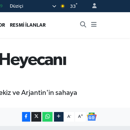
°
Düziçi
33
06
.1
OR
RESMİ İLANLAR
21
32
8
 Heyecanı
kiz ve Arjantin'in sahaya
-
+
A
A