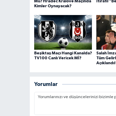
Mu? Hradec Kralove Maçında
İtirafı! "
Kimler Oynayacak?
Beşiktaş Maçı Hangi Kanalda?
Salah İmza
TV100 Canlı Vericek Mİ?
Tüm Gelir
Açıklandı!
Yorumlar