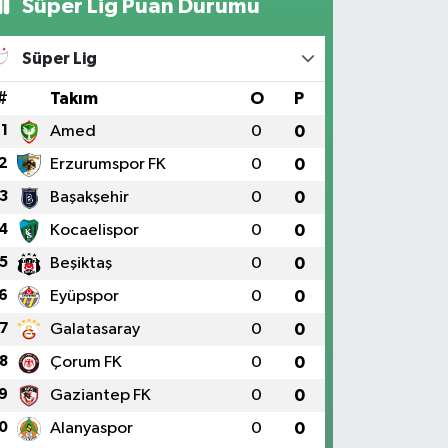
Süper Lig Puan Durumu
Süper Lig
#
Takım
O
P
1
Amed
0
0
2
Erzurumspor FK
0
0
3
Başakşehir
0
0
4
Kocaelispor
0
0
5
Beşiktaş
0
0
6
Eyüpspor
0
0
7
Galatasaray
0
0
8
Çorum FK
0
0
9
Gaziantep FK
0
0
0
Alanyaspor
0
0