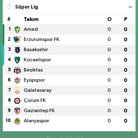
Süper Lig
#
Takım
O
P
1
Amed
0
0
2
Erzurumspor FK
0
0
3
Başakşehir
0
0
4
Kocaelispor
0
0
5
Beşiktaş
0
0
6
Eyüpspor
0
0
7
Galatasaray
0
0
8
Çorum FK
0
0
9
Gaziantep FK
0
0
10
Alanyaspor
0
0