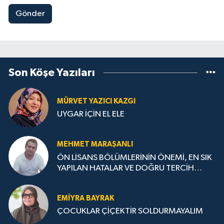
Gönder
Son Köşe Yazıları
MÜRVET YAZICI KAZGI
UYGAR İÇİN EL ELE
MEHMET MARAŞANLI
ÖN LİSANS BÖLÜMLERİNİN ÖNEMİ, EN SIK
YAPILAN HATALAR VE DOĞRU TERCİH
STRATEJİLERİ
EMIYRA BAYRAK
ÇOCUKLAR ÇİÇEKTİR SOLDURMAYALIM