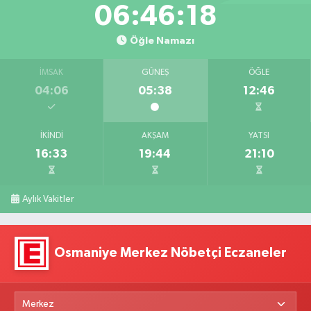
06:46:17
Öğle Namazı
İMSAK
GÜNEŞ
ÖĞLE
04:06
05:38
12:46
İKINDI
AKŞAM
YATSI
16:33
19:44
21:10
Aylık Vakitler
Osmaniye Merkez Nöbetçi Eczaneler