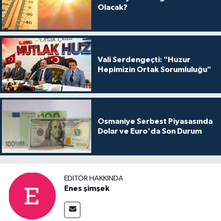
Olacak?
Vali Serdengeçti: "Huzur
Hepimizin Ortak Sorumluluğu"
Osmaniye Serbest Piyasasında
Dolar ve Euro'da Son Durum
EDITÖR HAKKINDA
Enes şimşek