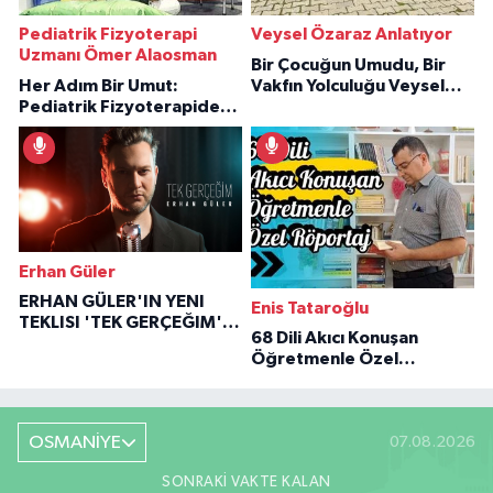
Pediatrik Fizyoterapi
Veysel Özaraz Anlatıyor
Uzmanı Ömer Alaosman
Bir Çocuğun Umudu, Bir
Her Adım Bir Umut:
Vakfın Yolculuğu Veysel
Pediatrik Fizyoterapiden
Özaraz Anlatıyor
İlham Veren Hikâyeler
Erhan Güler
ERHAN GÜLER'IN YENI
Enis Tataroğlu
TEKLISI 'TEK GERÇEĞIM'LE
68 Dili Akıcı Konuşan
BÜYÜK DÖNÜŞÜ
Öğretmenle Özel
Röportaj
OSMANİYE
07.08.2026
SONRAKI VAKTE KALAN