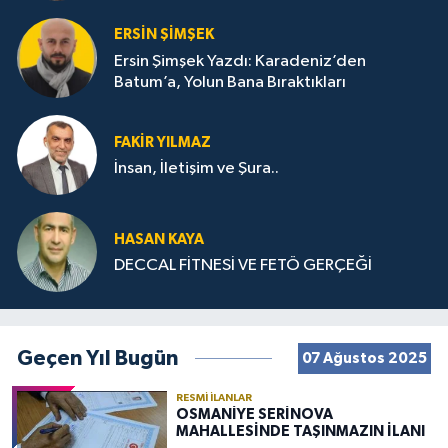
ERSIN ŞIMŞEK
Ersin Şimşek Yazdı: Karadeniz’den
Batum’a, Yolun Bana Bıraktıkları
FAKIR YILMAZ
İnsan, İletişim ve Şura..
HASAN KAYA
DECCAL FİTNESİ VE FETÖ GERÇEĞİ
Geçen Yıl Bugün
07 Ağustos 2025
RESMI İLANLAR
OSMANİYE SERİNOVA
MAHALLESİNDE TAŞINMAZIN İLANI