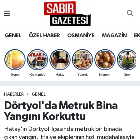
GENEL
Osmaniye Nöbetçi Eczaneler
GENEL
ÖZEL HABER
OSMANİYE
MAGAZİN
E
ÖZEL HABER
Osmaniye Hava Durumu
OSMANİYE
Osmaniye Trafik Yoğunluk Haritası
MAGAZİN
Süper Lig Puan Durumu ve Fikstür
Genel
Osmaniye
Hatay
Yemek
Ekonomi
Spor
EKONOMİ
Tüm Manşetler
HABERLER
GENEL
Dörtyol'da Metruk Bina
SPOR
Son Dakika Haberleri
Yangını Korkuttu
RESMİ İLANLAR
Haber Arşivi
Hatay'ın Dörtyol ilçesinde metruk bir binada
çıkan yangın, itfaiye ekiplerinin hızlı müdahalesiyle