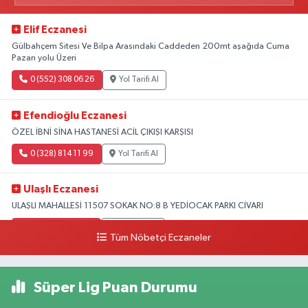
Elif Eczanesi
Gülbahçem Sitesi Ve Bilpa Arasındaki Caddeden 200mt aşağıda Cuma
Pazarı yolu Üzeri
0 (552) 308 06 26
Yol Tarifi Al
Efendioğlu Eczanesi
ÖZEL İBNİ SİNA HASTANESİ ACİL ÇIKIŞI KARŞISI
0 (328) 814 11 99
Yol Tarifi Al
Ulaşlı Eczanesi
ULAŞLI MAHALLESİ 11507 SOKAK NO:8 B YEDİOCAK PARKI CİVARI
0 (546) 158 81 80
Yol Tarifi Al
Tüm Nöbetçi Eczaneler
Süper Lig Puan Durumu