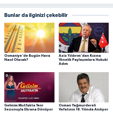
Bunlar da ilginizi çekebilir
Osmaniye'de Bugün Hava
Aziz Yıldırım'dan Kızına
Nasıl Olacak?
Yönelik Paylaşımlara Hukuki
Adım
Gelinim Mutfakta Yeni
Osman Yağmurdereli
Sezonuyla Ekrana Dönüyor
Vefatının 18. Yılında Anılıyor