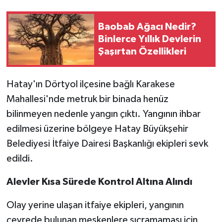
Baobab Ağacı Nedir?
Binlerce Yıllık Devlerin
Şaşırtan Özellikleri
Hatay'ın Dörtyol ilçesine bağlı Karakese
Mahallesi'nde metruk bir binada henüz
bilinmeyen nedenle yangın çıktı. Yangının ihbar
edilmesi üzerine bölgeye Hatay Büyükşehir
Belediyesi İtfaiye Dairesi Başkanlığı ekipleri sevk
edildi.
Alevler Kısa Sürede Kontrol Altına Alındı
Olay yerine ulaşan itfaiye ekipleri, yangının
çevrede bulunan meskenlere sıçramaması için