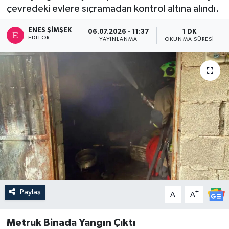
çevredeki evlere sıçramadan kontrol altına alındı.
ENES ŞIMŞEK
06.07.2026 - 11:37
1 DK
EDITÖR
YAYINLANMA
OKUNMA SÜRESI
Paylaş
-
+
A
A
Metruk Binada Yangın Çıktı