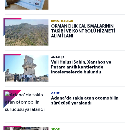
RESMI İLANLAR
ORMANCILIK ÇALIŞMALARININ
TAKİBİ VE KONTROLÜ HİZMETİ
ALIM İLANI
ANTALIJA
Vali Hulusi Şahin, Xanthos ve
Patara antik kentlerinde
incelemelerde bulundu
GENEL
Adana'da takla atan otomobilin
sürücüsü yaralandı
SPOR