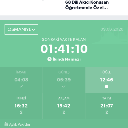
68 Dili Akıcı Konuşan
BÜYÜK DÖNÜŞÜ
Öğretmenle Özel
Röportaj
OSMANİYE
09.08.2026
SONRAKI VAKTE KALAN
01:41:09
İkindi Namazı
İMSAK
GÜNEŞ
ÖĞLE
04:08
05:39
12:46
İKINDI
AKŞAM
YATSI
16:32
19:42
21:07
Aylık Vakitler