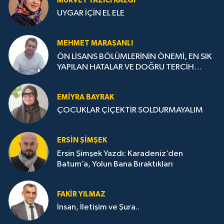
MÜRVET YAZICI KAZGI
UYGAR İÇİN EL ELE
MEHMET MARAŞANLI
ÖN LİSANS BÖLÜMLERİNİN ÖNEMİ, EN SIK
YAPILAN HATALAR VE DOĞRU TERCİH
STRATEJİLERİ
EMIYRA BAYRAK
ÇOCUKLAR ÇİÇEKTİR SOLDURMAYALIM
ERSIN ŞIMŞEK
Ersin Şimşek Yazdı: Karadeniz’den
Batum’a, Yolun Bana Bıraktıkları
FAKIR YILMAZ
İnsan, İletişim ve Şura..