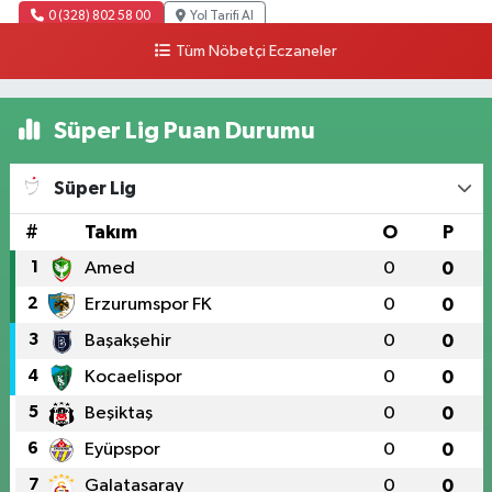
0 (328) 802 58 00
Yol Tarifi Al
Tüm Nöbetçi Eczaneler
Süper Lig Puan Durumu
Süper Lig
#
Takım
O
P
1
Amed
0
0
2
Erzurumspor FK
0
0
3
Başakşehir
0
0
4
Kocaelispor
0
0
5
Beşiktaş
0
0
6
Eyüpspor
0
0
7
Galatasaray
0
0