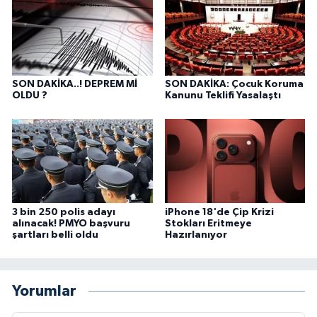
SON DAKİKA..! DEPREM Mİ
SON DAKİKA: Çocuk Koruma
OLDU ?
Kanunu Teklifi Yasalaştı
3 bin 250 polis adayı
iPhone 18'de Çip Krizi
alınacak! PMYO başvuru
Stokları Eritmeye
şartları belli oldu
Hazırlanıyor
Yorumlar