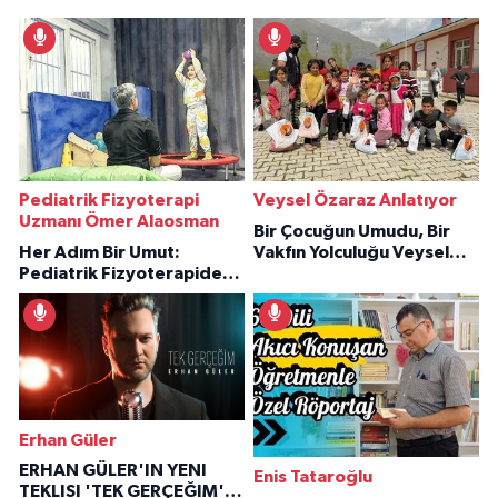
Pediatrik Fizyoterapi
Veysel Özaraz Anlatıyor
Uzmanı Ömer Alaosman
Bir Çocuğun Umudu, Bir
Her Adım Bir Umut:
Vakfın Yolculuğu Veysel
Pediatrik Fizyoterapiden
Özaraz Anlatıyor
İlham Veren Hikâyeler
Erhan Güler
ERHAN GÜLER'IN YENI
Enis Tataroğlu
TEKLISI 'TEK GERÇEĞIM'LE