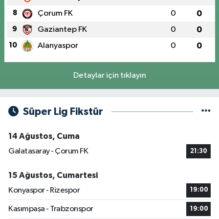
8
Çorum FK
0
0
9
Gaziantep FK
0
0
10
Alanyaspor
0
0
Detaylar için tıklayın
Süper Lig Fikstür
14 Ağustos, Cuma
Galatasaray - Çorum FK
21:30
15 Ağustos, Cumartesi
Konyaspor - Rizespor
19:00
Kasımpaşa - Trabzonspor
19:00