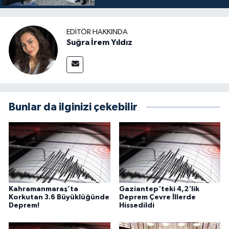
EDITÖR HAKKINDA
Suğra İrem Yıldız
Bunlar da ilginizi çekebilir
Kahramanmaraş’ta
Gaziantep'teki 4,2'lik
Korkutan 3.6 Büyüklüğünde
Deprem Çevre İllerde
Deprem!
Hissedildi