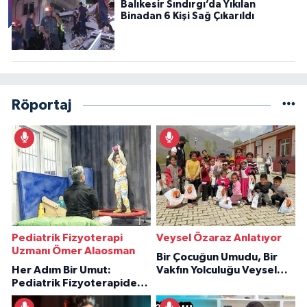
Balıkesir Sındırgı’da Yıkılan
Binadan 6 Kişi Sağ Çıkarıldı
Röportaj
Pediatrik Fizyoterapi
Veysel Özaraz Anlatıyor
Uzmanı Ömer Alaosman
Bir Çocuğun Umudu, Bir
Her Adım Bir Umut:
Vakfın Yolculuğu Veysel
Pediatrik Fizyoterapiden
Özaraz Anlatıyor
İlham Veren Hikâyeler