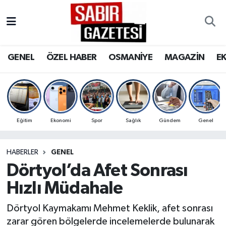
GENEL
Osmaniye Nöbetçi Eczaneler
GENEL
ÖZEL HABER
OSMANİYE
MAGAZİN
E
ÖZEL HABER
Osmaniye Hava Durumu
OSMANİYE
Osmaniye Trafik Yoğunluk Haritası
MAGAZİN
Süper Lig Puan Durumu ve Fikstür
Eğitim
Ekonomi
Spor
Sağlık
Gündem
Genel
EKONOMİ
Tüm Manşetler
HABERLER
GENEL
Dörtyol’da Afet Sonrası
SPOR
Son Dakika Haberleri
Hızlı Müdahale
RESMİ İLANLAR
Haber Arşivi
Dörtyol Kaymakamı Mehmet Keklik, afet sonrası
zarar gören bölgelerde incelemelerde bulunarak