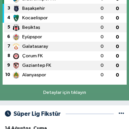
3
Başakşehir
0
0
4
Kocaelispor
0
0
5
Beşiktaş
0
0
6
Eyüpspor
0
0
7
Galatasaray
0
0
8
Çorum FK
0
0
9
Gaziantep FK
0
0
10
Alanyaspor
0
0
Detaylar için tıklayın
Süper Lig Fikstür
14 Ağustos, Cuma