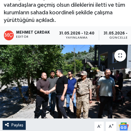
vatandaşlara geçmiş olsun dileklerini iletti ve tüm
kurumların sahada koordineli şekilde çalışma
yürüttüğünü açıkladı.
MEHMET ÇARDAK
31.05.2026 - 12:40
31.05.2026 - 1
EDITÖR
YAYINLANMA
GÜNCELLEM
Paylaş
-
+
A
A