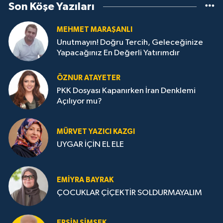
Son Köşe Yazıları
MEHMET MARAŞANLI
Unutmayın! Doğru Tercih, Geleceğinize
Yapacağınız En Değerli Yatırımdır
ÖZNUR ATAYETER
PKK Dosyası Kapanırken İran Denklemi
Açılıyor mu?
MÜRVET YAZICI KAZGI
UYGAR İÇİN EL ELE
EMIYRA BAYRAK
ÇOCUKLAR ÇİÇEKTİR SOLDURMAYALIM
ERSIN ŞIMŞEK