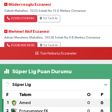
Müderrısoglu Eczanesi
Gebeli Mahallesi, 3525.Sokak No:15 D Merkez Osmaniye
0 (505) 510 80 80
Yol Tarifi Al
Mehmet Akif Eczanesi
Adnan Menderes Mahallesi, 19538 Sokak No:6 B Merkez Osmaniye
0 (328) 802 58 00
Yol Tarifi Al
Tüm Nöbetçi Eczaneler
Süper Lig Puan Durumu
Süper Lig
#
Takım
O
P
1
Amed
0
0
2
Erzurumspor FK
0
0