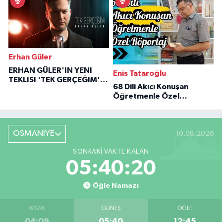
Erhan Güler
ERHAN GÜLER'IN YENI
Enis Tataroğlu
TEKLISI 'TEK GERÇEĞIM'LE
68 Dili Akıcı Konuşan
BÜYÜK DÖNÜŞÜ
Öğretmenle Özel
Röportaj
OSMANİYE
10.08.2026
SONRAKI VAKTE KALAN
05:40:19
Öğle Namazı
İMSAK
GÜNEŞ
ÖĞLE
04:09
05:40
12:45