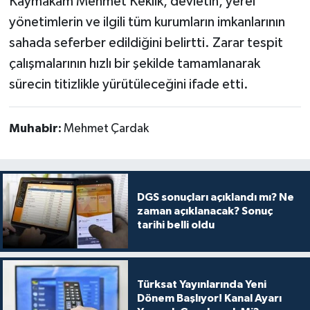
Kaymakam Mehmet Keklik, devletin, yerel
yönetimlerin ve ilgili tüm kurumların imkanlarının
sahada seferber edildiğini belirtti. Zarar tespit
çalışmalarının hızlı bir şekilde tamamlanarak
sürecin titizlikle yürütüleceğini ifade etti.
Muhabir:
Mehmet Çardak
DGS sonuçları açıklandı mı? Ne
zaman açıklanacak? Sonuç
tarihi belli oldu
Türksat Yayınlarında Yeni
Dönem Başlıyor! Kanal Ayarı