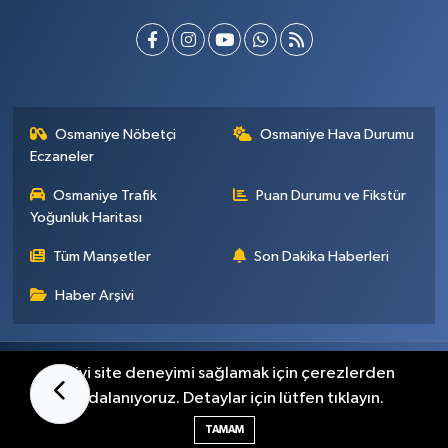
Osmaniye Nöbetçi
Osmaniye Hava Durumu
Eczaneler
Osmaniye Trafik
Puan Durumu ve Fikstür
Yoğunluk Haritası
Tüm Manşetler
Son Dakika Haberleri
Haber Arşivi
Künye
İletişim
Gizlilik Sözleşmesi
En iyi site deneyimi sağlamak için çerezlerden
faydalanıyoruz. Detaylar için lütfen tıklayın.
Haber Yazılımı:
TE Bilişim
TAMAM