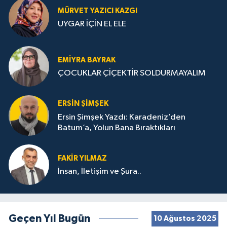
MÜRVET YAZICI KAZGI
UYGAR İÇİN EL ELE
EMIYRA BAYRAK
ÇOCUKLAR ÇİÇEKTİR SOLDURMAYALIM
ERSIN ŞIMŞEK
Ersin Şimşek Yazdı: Karadeniz’den
Batum’a, Yolun Bana Bıraktıkları
FAKIR YILMAZ
İnsan, İletişim ve Şura..
Geçen Yıl Bugün
10 Ağustos 2025