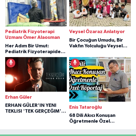
Pediatrik Fizyoterapi
Veysel Özaraz Anlatıyor
Uzmanı Ömer Alaosman
Bir Çocuğun Umudu, Bir
Her Adım Bir Umut:
Vakfın Yolculuğu Veysel
Pediatrik Fizyoterapiden
Özaraz Anlatıyor
İlham Veren Hikâyeler
Erhan Güler
ERHAN GÜLER'IN YENI
Enis Tataroğlu
TEKLISI 'TEK GERÇEĞIM'LE
68 Dili Akıcı Konuşan
BÜYÜK DÖNÜŞÜ
Öğretmenle Özel
Röportaj