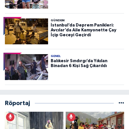
GÜNDEM
İstanbul’da Deprem Panikleri:
Avcılar’da Aile Kamyonette Çay
İçip Geceyi Geçirdi
GENEL
Balıkesir Sındırgı’da Yıkılan
Binadan 6 Kişi Sağ Çıkarıldı
Röportaj