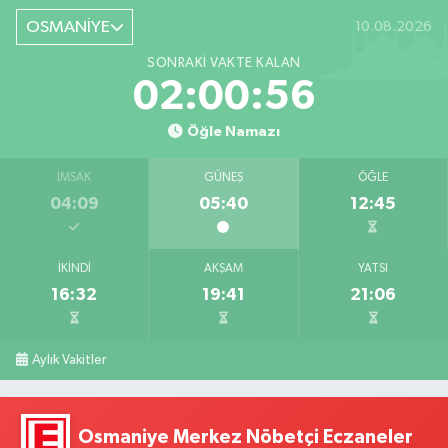
OSMANİYE
10.08.2026
SONRAKI VAKTE KALAN
02:00:55
Öğle Namazı
İMSAK
GÜNEŞ
ÖĞLE
04:09
05:40
12:45
İKINDI
AKŞAM
YATSI
16:32
19:41
21:06
Aylık Vakitler
Osmaniye Merkez Nöbetçi Eczaneler