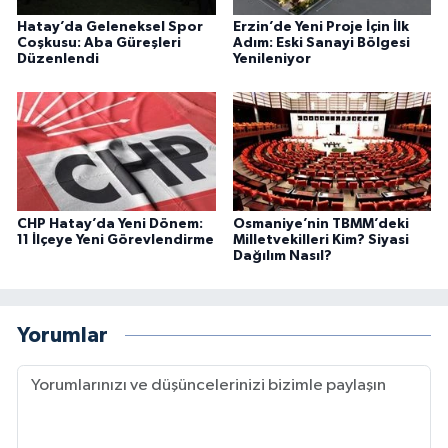
Hatay’da Geleneksel Spor
Erzin’de Yeni Proje İçin İlk
Coşkusu: Aba Güreşleri
Adım: Eski Sanayi Bölgesi
Düzenlendi
Yenileniyor
CHP Hatay’da Yeni Dönem:
Osmaniye’nin TBMM’deki
11 İlçeye Yeni Görevlendirme
Milletvekilleri Kim? Siyasi
Dağılım Nasıl?
Yorumlar