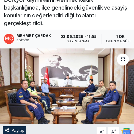
başkanlığında, ilçe genelindeki güvenlik ve asayiş
konularının değerlendirildiği toplantı
gerçekleştirildi.
MEHMET ÇARDAK
03.06.2026 - 11:55
1 DK
EDITÖR
YAYINLANMA
OKUNMA SÜRES
Paylaş
-
+
A
A