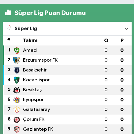
Süper Lig Puan Durumu
Süper Lig
#
Takım
O
P
1
Amed
0
0
2
Erzurumspor FK
0
0
3
Başakşehir
0
0
4
Kocaelispor
0
0
5
Beşiktaş
0
0
6
Eyüpspor
0
0
7
Galatasaray
0
0
8
Çorum FK
0
0
9
Gaziantep FK
0
0