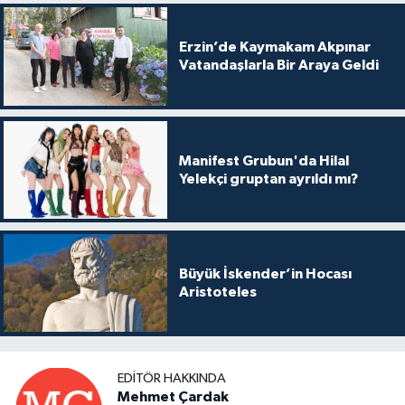
Erzin’de Kaymakam Akpınar
Vatandaşlarla Bir Araya Geldi
Manifest Grubun'da Hilal
Yelekçi gruptan ayrıldı mı?
Büyük İskender’in Hocası
Aristoteles
EDITÖR HAKKINDA
Mehmet Çardak