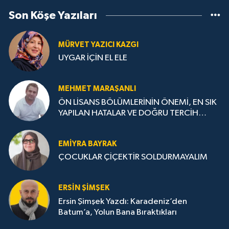
Son Köşe Yazıları
MÜRVET YAZICI KAZGI
UYGAR İÇİN EL ELE
MEHMET MARAŞANLI
ÖN LİSANS BÖLÜMLERİNİN ÖNEMİ, EN SIK
YAPILAN HATALAR VE DOĞRU TERCİH
STRATEJİLERİ
EMIYRA BAYRAK
ÇOCUKLAR ÇİÇEKTİR SOLDURMAYALIM
ERSIN ŞIMŞEK
Ersin Şimşek Yazdı: Karadeniz’den
Batum’a, Yolun Bana Bıraktıkları