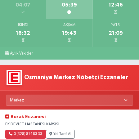
04:07
05:39
12:46
İKINDI
AKŞAM
YATSI
16:32
19:43
21:09
Aylık Vakitler
Osmaniye Merkez Nöbetçi Eczaneler
Burak Eczanesi
EK DEVLET HASTANESİ KARŞISI
0 (328) 814 83 33
Yol Tarifi Al