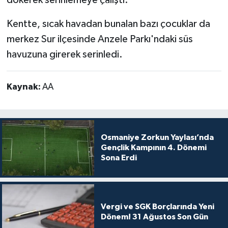
dökerek serinlemeye çalıştı.
Kentte, sıcak havadan bunalan bazı çocuklar da
merkez Sur ilçesinde Anzele Parkı'ndaki süs
havuzuna girerek serinledi.
Kaynak:
AA
Osmaniye Zorkun Yaylası’nda
Gençlik Kampının 4. Dönemi
Sona Erdi
Vergi ve SGK Borçlarında Yeni
Dönem! 31 Ağustos Son Gün