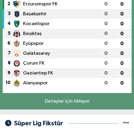
2
Erzurumspor FK
0
0
3
Başakşehir
0
0
4
Kocaelispor
0
0
5
Beşiktaş
0
0
6
Eyüpspor
0
0
7
Galatasaray
0
0
8
Çorum FK
0
0
9
Gaziantep FK
0
0
10
Alanyaspor
0
0
Detaylar için tıklayın
Süper Lig Fikstür