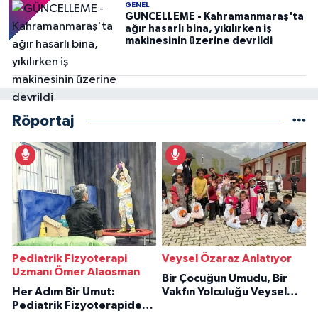
GENEL
GÜNCELLEME - Kahramanmaraş'ta
ağır hasarlı bina, yıkılırken iş
makinesinin üzerine devrildi
Röportaj
Pediatrik Fizyoterapi
Veysel Özaraz Anlatıyor
Uzmanı Ömer Alaosman
Bir Çocuğun Umudu, Bir
Her Adım Bir Umut:
Vakfın Yolculuğu Veysel
Pediatrik Fizyoterapiden
Özaraz Anlatıyor