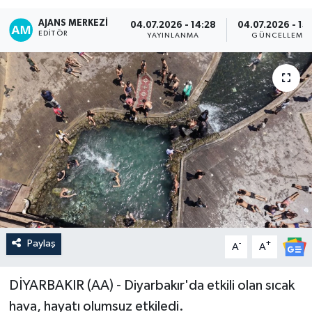
AJANS MERKEZI
04.07.2026 - 14:28
04.07.2026 - 15
EDITÖR
YAYINLANMA
GÜNCELLEME
Paylaş
-
+
A
A
DİYARBAKIR (AA) - Diyarbakır'da etkili olan sıcak
hava, hayatı olumsuz etkiledi.