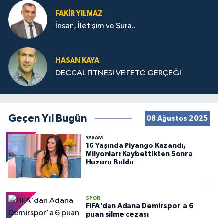
FAKIR YILMAZ
İnsan, İletişim ve Şura..
HASAN KAYA
DECCAL FİTNESİ VE FETÖ GERÇEĞİ
Geçen Yıl Bugün
08 Ağustos 2025
YAŞAM
16 Yaşında Piyango Kazandı,
Milyonları Kaybettikten Sonra
Huzuru Buldu
SPOR
FIFA'dan Adana Demirspor'a 6
puan silme cezası