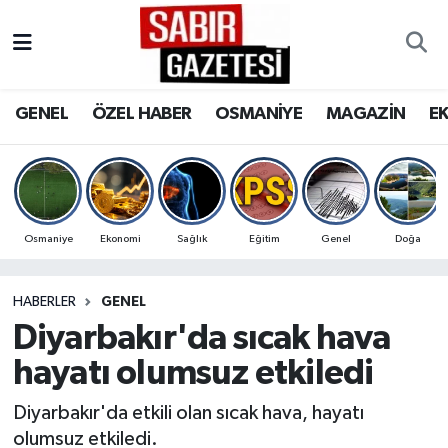
GENEL
Osmaniye Nöbetçi Eczaneler
GENEL
ÖZEL HABER
OSMANİYE
MAGAZİN
E
ÖZEL HABER
Osmaniye Hava Durumu
OSMANİYE
Osmaniye Trafik Yoğunluk Haritası
MAGAZİN
Süper Lig Puan Durumu ve Fikstür
Osmaniye
Ekonomi
Sağlık
Eğitim
Genel
Doğa
EKONOMİ
Tüm Manşetler
HABERLER
GENEL
Diyarbakır'da sıcak hava
SPOR
Son Dakika Haberleri
hayatı olumsuz etkiledi
RESMİ İLANLAR
Haber Arşivi
Diyarbakır'da etkili olan sıcak hava, hayatı
olumsuz etkiledi.