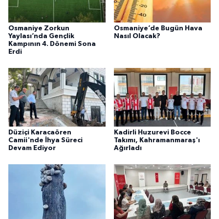
Osmaniye Zorkun
Osmaniye’de Bugün Hava
Yaylası’nda Gençlik
Nasıl Olacak?
Kampının 4. Dönemi Sona
Erdi
Düziçi Karacaören
Kadirli Huzurevi Bocce
Camii'nde İhya Süreci
Takımı, Kahramanmaraş'ı
Devam Ediyor
Ağırladı