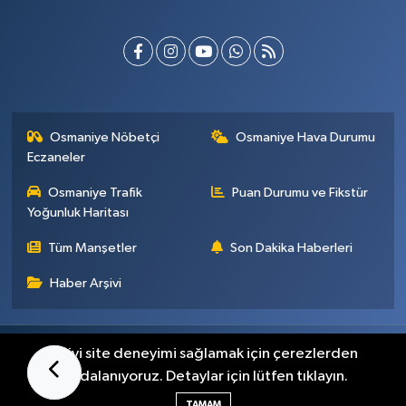
Osmaniye Nöbetçi
Osmaniye Hava Durumu
Eczaneler
Osmaniye Trafik
Puan Durumu ve Fikstür
Yoğunluk Haritası
Tüm Manşetler
Son Dakika Haberleri
Haber Arşivi
Künye
İletişim
Gizlilik Sözleşmesi
En iyi site deneyimi sağlamak için çerezlerden
faydalanıyoruz. Detaylar için lütfen tıklayın.
Haber Yazılımı:
TE Bilişim
TAMAM