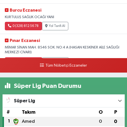
Burcu Eczanesi
KURTULUŞ SAĞLIK OCAĞI YANI
0 (328) 812 56 78
Yol Tarifi Al
Pınar Eczanesi
MİMAR SİNAN MAH. 8546 SOK. NO:4 A (HASAN KESKİNER AİLE SAĞLIĞI
MERKEZİ CİVARI)
0 (328) 826 04 73
Yol Tarifi Al
Tüm Nöbetçi Eczaneler
Süper Lig Puan Durumu
Süper Lig
#
Takım
O
P
1
Amed
0
0