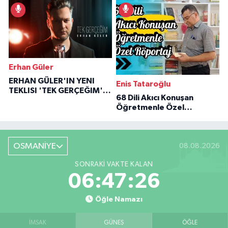
İlham Veren Hikâyeler
Erhan Güler
ERHAN GÜLER'IN YENI
Enis Tataroğlu
TEKLISI 'TEK GERÇEĞIM'LE
68 Dili Akıcı Konuşan
BÜYÜK DÖNÜŞÜ
Öğretmenle Özel
Röportaj
OSMANİYE
08.08.2026
SONRAKI VAKTE KALAN
06:47:25
Öğle Namazı
İMSAK
GÜNEŞ
ÖĞLE