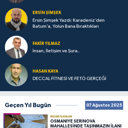
ERSIN ŞIMŞEK
Ersin Şimşek Yazdı: Karadeniz’den
Batum’a, Yolun Bana Bıraktıkları
FAKIR YILMAZ
İnsan, İletişim ve Şura..
HASAN KAYA
DECCAL FİTNESİ VE FETÖ GERÇEĞİ
Geçen Yıl Bugün
07 Ağustos 2025
RESMI İLANLAR
OSMANİYE SERİNOVA
MAHALLESİNDE TAŞINMAZIN İLANI