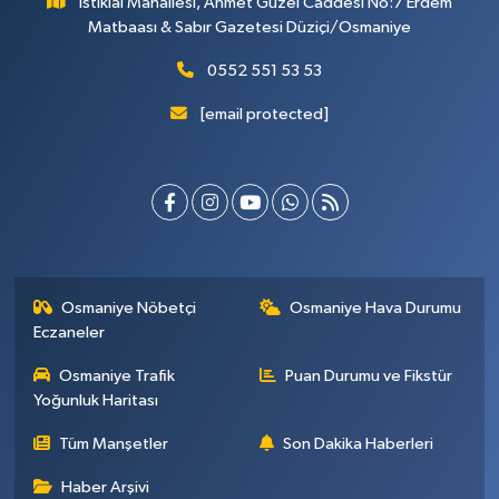
İstiklal Mahallesi, Ahmet Güzel Caddesi No:7 Erdem
Matbaası & Sabır Gazetesi Düziçi/Osmaniye
0552 551 53 53
[email protected]
Osmaniye Nöbetçi
Osmaniye Hava Durumu
Eczaneler
Osmaniye Trafik
Puan Durumu ve Fikstür
Yoğunluk Haritası
Tüm Manşetler
Son Dakika Haberleri
Haber Arşivi