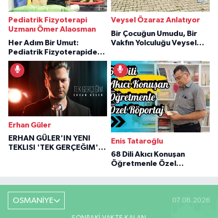
Pediatrik Fizyoterapi
Veysel Özaraz Anlatıyor
Uzmanı Ömer Alaosman
Bir Çocuğun Umudu, Bir
Her Adım Bir Umut:
Vakfın Yolculuğu Veysel
Pediatrik Fizyoterapiden
Özaraz Anlatıyor
İlham Veren Hikâyeler
Erhan Güler
ERHAN GÜLER'IN YENI
Enis Tataroğlu
TEKLISI 'TEK GERÇEĞIM'LE
68 Dili Akıcı Konuşan
BÜYÜK DÖNÜŞÜ
Öğretmenle Özel
Röportaj
OSMANİYE
07.08.2026
SONRAKI VAKTE KALAN