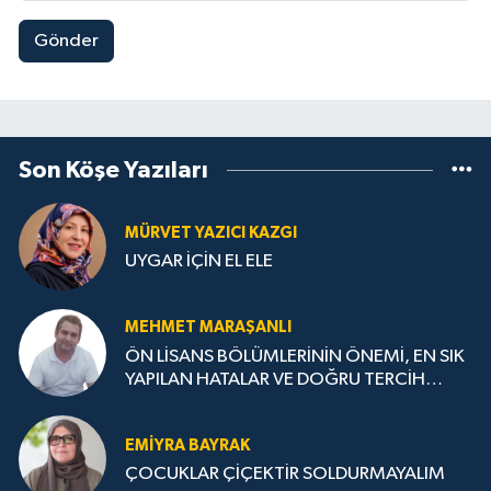
Gönder
Son Köşe Yazıları
MÜRVET YAZICI KAZGI
UYGAR İÇİN EL ELE
MEHMET MARAŞANLI
ÖN LİSANS BÖLÜMLERİNİN ÖNEMİ, EN SIK
YAPILAN HATALAR VE DOĞRU TERCİH
STRATEJİLERİ
EMIYRA BAYRAK
ÇOCUKLAR ÇİÇEKTİR SOLDURMAYALIM