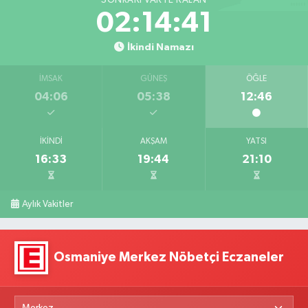
02:14:40
İkindi Namazı
İMSAK
GÜNEŞ
ÖĞLE
04:06
05:38
12:46
İKINDI
AKŞAM
YATSI
16:33
19:44
21:10
Aylık Vakitler
Osmaniye Merkez Nöbetçi Eczaneler