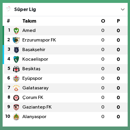
Süper Lig
#
Takım
O
P
1
Amed
0
0
2
Erzurumspor FK
0
0
3
Başakşehir
0
0
4
Kocaelispor
0
0
5
Beşiktaş
0
0
6
Eyüpspor
0
0
7
Galatasaray
0
0
8
Çorum FK
0
0
9
Gaziantep FK
0
0
10
Alanyaspor
0
0