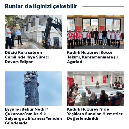
Bunlar da ilginizi çekebilir
Düziçi Karacaören
Kadirli Huzurevi Bocce
Camii'nde İhya Süreci
Takımı, Kahramanmaraş'ı
Devam Ediyor
Ağırladı
Eyyam-ı Bahur Nedir?
Kadirli Huzurevi'nde
Çukurova'nın Asırlık
Yaşlılara Sunulan Hizmetler
Salyangoz Efsanesi Yeniden
Değerlendirildi
Gündemde