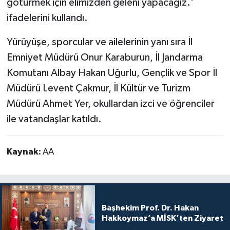
götürmek için elimizden geleni yapacağız.'
ifadelerini kullandı.
Yürüyüşe, sporcular ve ailelerinin yanı sıra İl
Emniyet Müdürü Onur Karaburun, İl Jandarma
Komutanı Albay Hakan Uğurlu, Gençlik ve Spor İl
Müdürü Levent Çakmur, İl Kültür ve Turizm
Müdürü Ahmet Yer, okullardan izci ve öğrenciler
ile vatandaşlar katıldı.
Kaynak:
AA
Başhekim Prof. Dr. Hakan
Hakkoymaz’a MİSK’ten Ziyaret