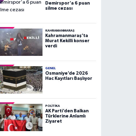
Demirspor'a 6 puan
silme cezası
KAHRAMANMARAŞ
Kahramanmaraş’ta
Murat Kekilli konser
verdi
GENEL
Osmaniye’de 2026
Hac Kayıtları Başlıyor
POLITIKA
AK Parti’den Balkan
Türklerine Anlamlı
Ziyaret