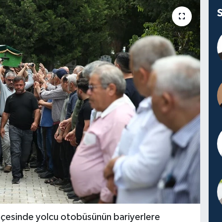
ilçesinde yolcu otobüsünün bariyerlere