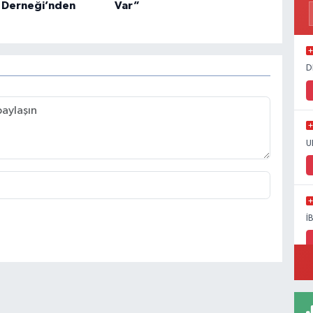
 Derneği’nden
Var”
D
U
İ