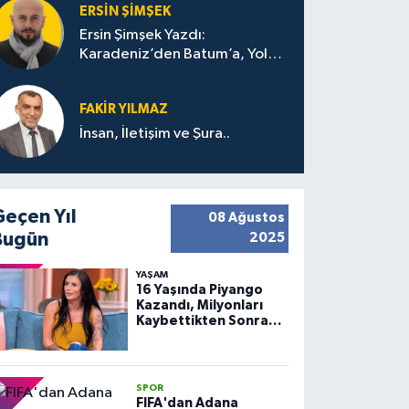
ERSIN ŞIMŞEK
Ersin Şimşek Yazdı:
Karadeniz’den Batum’a, Yolun
Bana Bıraktıkları
FAKIR YILMAZ
İnsan, İletişim ve Şura..
Geçen Yıl
08 Ağustos
Bugün
2025
YAŞAM
16 Yaşında Piyango
Kazandı, Milyonları
Kaybettikten Sonra
Huzuru Buldu
SPOR
FIFA'dan Adana