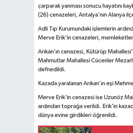
çarparak yanması sonucu hayatını kayb
(26) cenazeleri, Antalya'nın Alanya il
Adli Tıp Kurumundaki işlemlerin ardınd
Merve Erik'in cenazeleri, memleketleri
Arıkan'ın cenazesi, Kütürüp Mahallesi'
Mahmutlar Mahallesi Cücenler Mezarlı
defnedildi.
Kazada yaralanan Arıkan'ın eşi Mehmet 
Merve Erik'in cenazesi ise Uzunöz Mah
ardından toprağa verildi. Erik'in kazad
dünya evine girdikleri öğrenildi.