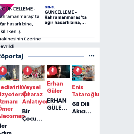
GENEL
GÜNCELLEME -
Kahramanmaraş'ta
ağır hasarlı bina,
yıkılırken iş
makinesinin üzerine
devrildi
Röportaj
Erhan
ediatrik
Veysel
Enis
Güler
izyoterapi
Özaraz
Tataroğlu
ERHAN
Uzmanı
Anlatıyor
68 Dili
GÜLER'IN
Ömer
Bir
Akıcı
YENI
Alaosman
Çocuğun
Konuşan
TEKLISI
Her
Umudu,
Öğretmenle
'TEK
Adım
Bir
Özel