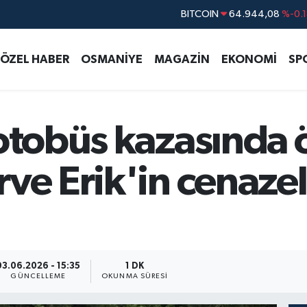
BITCOIN
64.944,08
%-0.
DOLAR
47,7436
%0.1
ÖZEL HABER
OSMANİYE
MAGAZİN
EKONOMİ
SP
EURO
55,2510
%0.3
STERLİN
64,4811
%0.3
GRAM ALTIN
6660.55
%0.0
 otobüs kazasında 
BİST100
13.779
%-1
ve Erik'in cenaze
03.06.2026 - 15:35
1 DK
GÜNCELLEME
OKUNMA SÜRESI