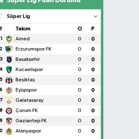
Süper Lig
#
Takım
O
P
1
Amed
0
0
2
Erzurumspor FK
0
0
3
Başakşehir
0
0
4
Kocaelispor
0
0
5
Beşiktaş
0
0
6
Eyüpspor
0
0
7
Galatasaray
0
0
8
Çorum FK
0
0
9
Gaziantep FK
0
0
0
Alanyaspor
0
0