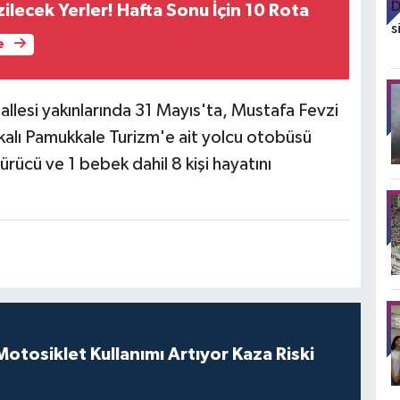
ilecek Yerler! Hafta Sonu İçin 10 Rota
e
llesi yakınlarında 31 Mayıs'ta, Mustafa Fevzi
alı Pamukkale Turizm'e ait yolcu otobüsü
rücü ve 1 bebek dahil 8 kişi hayatını
tosiklet Kullanımı Artıyor Kaza Riski