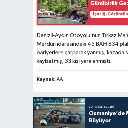
Günübirlik Gez
İçeriği Görüntül
Denizli-Aydın Otoyolu'nun Tırkaz Maha
Merdun idaresindeki 45 BAH 834 plak
bariyerlere çarparak yanmış, kazada sü
kaybetmiş, 33 kişi yaralanmıştı.
Kaynak:
AA
EDITÖRÜN SEÇTIĞI
Osmaniye’de Mo
Büyüyor