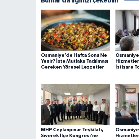
Bunlar da ilginizi çekebilir
Osmaniye’de Hafta Sonu Ne
Osmaniye
Yenir? İşte Mutlaka Tadılması
Hizmetleri
Gereken Yöresel Lezzetler
İstişare T
MHP Ceylanpınar Teşkilatı,
Osmaniye
Siverek İlçe Kongresi’ne
Hizmetler 