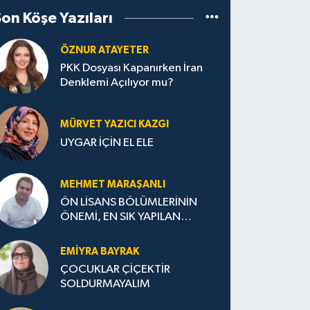
Son Köşe Yazıları
ÖZNUR ATAYETER
PKK Dosyası Kapanırken İran
Denklemi Açılıyor mu?
MÜRVET YAZICI KAZGI
UYGAR İÇİN EL ELE
MEHMET MARAŞANLI
ÖN LİSANS BÖLÜMLERİNİN
ÖNEMİ, EN SIK YAPILAN
HATALAR VE DOĞRU TERCİH
STRATEJİLERİ
EMIYRA BAYRAK
ÇOCUKLAR ÇİÇEKTİR
SOLDURMAYALIM