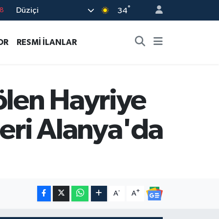
°
Düziçi
18
34
8
OR
RESMİ İLANLAR
2
8
3
ölen Hayriye
4
leri Alanya'da
-
+
A
A