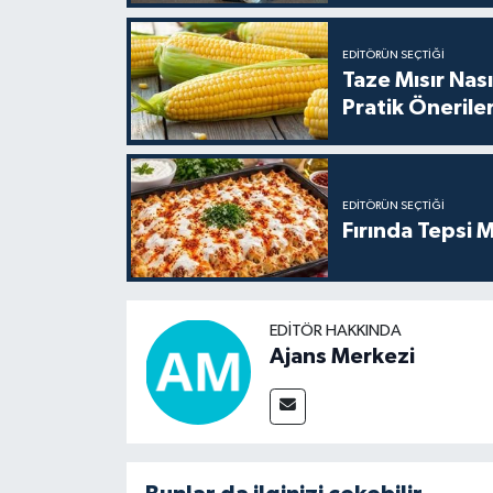
EDITÖRÜN SEÇTIĞI
Taze Mısır Nası
Pratik Önerile
EDITÖRÜN SEÇTIĞI
Fırında Tepsi M
EDITÖR HAKKINDA
Ajans Merkezi