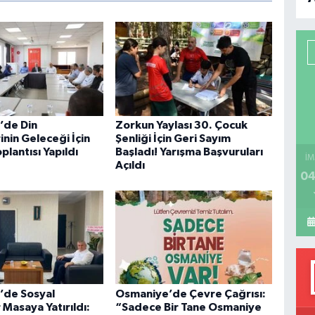
B
P
H
’de Din
Zorkun Yaylası 30. Çocuk
nin Geleceği İçin
Şenliği İçin Geri Sayım
oplantısı Yapıldı
Başladı! Yarışma Başvuruları
İM
Açıldı
04
’de Sosyal
Osmaniye’de Çevre Çağrısı:
Masaya Yatırıldı:
“Sadece Bir Tane Osmaniye