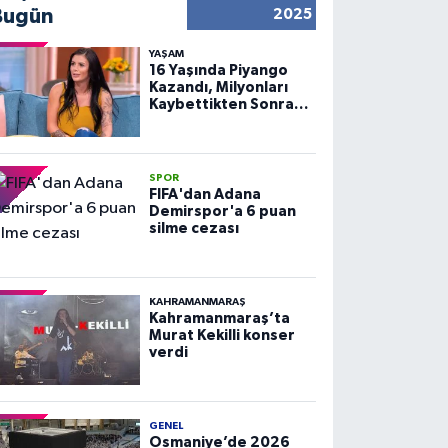
Bugün
2025
YAŞAM
16 Yaşında Piyango
Kazandı, Milyonları
Kaybettikten Sonra
Huzuru Buldu
SPOR
FIFA'dan Adana
Demirspor'a 6 puan
silme cezası
KAHRAMANMARAŞ
Kahramanmaraş’ta
Murat Kekilli konser
verdi
GENEL
Osmaniye’de 2026