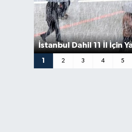
İstanbul Dahil 11 İl İçin Y
1
2
3
4
5