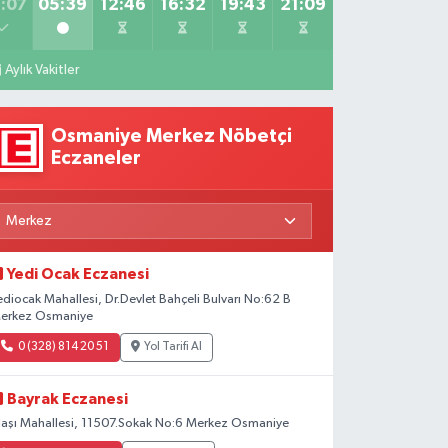
:07
05:39
12:46
16:32
19:43
21:09
Aylık Vakitler
Osmaniye Merkez Nöbetçi
Eczaneler
Yedi Ocak Eczanesi
ediocak Mahallesi, Dr.Devlet Bahçeli Bulvarı No:62 B
erkez Osmaniye
0 (328) 814 20 51
Yol Tarifi Al
Bayrak Eczanesi
laşı Mahallesi, 11507.Sokak No:6 Merkez Osmaniye