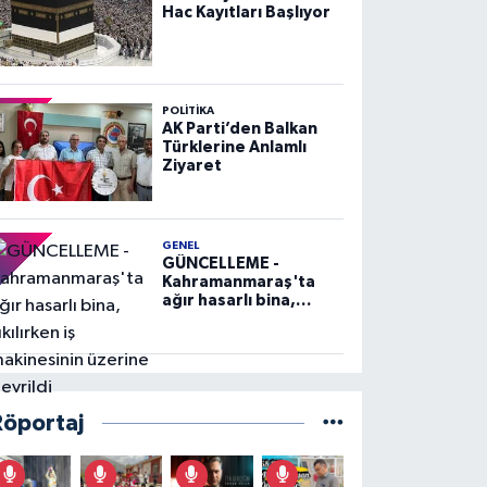
Hac Kayıtları Başlıyor
POLITIKA
AK Parti’den Balkan
Türklerine Anlamlı
Ziyaret
GENEL
GÜNCELLEME -
Kahramanmaraş'ta
ağır hasarlı bina,
yıkılırken iş
makinesinin üzerine
devrildi
Röportaj