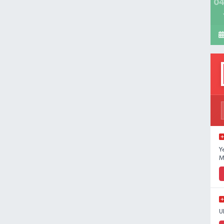
04
Y
M
U