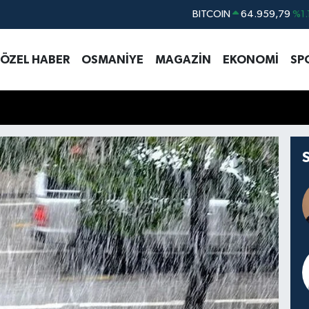
DOLAR
47,7436
%0.
EURO
55,2510
%0.
ÖZEL HABER
OSMANİYE
MAGAZİN
EKONOMİ
SP
STERLİN
64,4811
%0.
GRAM ALTIN
6660.55
%0.
BİST100
13.779
%-
BITCOIN
64.959,79
%1.