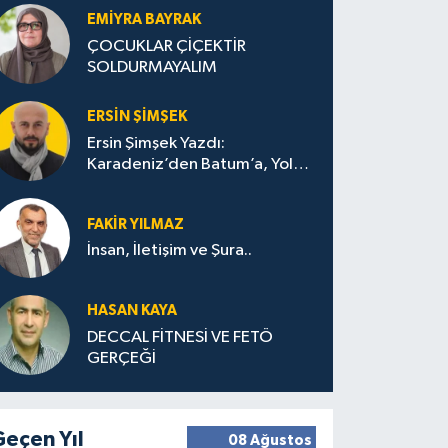
STRATEJİLERİ
EMIYRA BAYRAK
ÇOCUKLAR ÇİÇEKTİR
SOLDURMAYALIM
ERSIN ŞIMŞEK
Ersin Şimşek Yazdı:
maniye Dahil 41 İlde TOKİ Konut Sa
Karadeniz’den Batum’a, Yolun
Bana Bıraktıkları
FAKIR YILMAZ
İnsan, İletişim ve Şura..
HASAN KAYA
DECCAL FİTNESİ VE FETÖ
GERÇEĞİ
Geçen Yıl
08 Ağustos