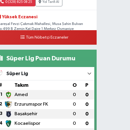
0 (328) 825 08 25
Yol Tarifi Al
Yüksek Eczanesi
areşal Fevzi Çakmak Mahallesi, Musa Şahin Bulvarı
o:499 B Zemin Kat Daire 1 Merkez Osmaniye
Tüm Nöbetçi Eczaneler
0 (328) 812 02 00
Yol Tarifi Al
Süper Lig Puan Durumu
Süper Lig
#
Takım
O
P
1
Amed
0
0
2
Erzurumspor FK
0
0
3
Başakşehir
0
0
4
Kocaelispor
0
0