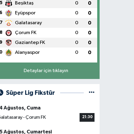
5
Beşiktaş
0
0
6
Eyüpspor
0
0
7
Galatasaray
0
0
8
Çorum FK
0
0
9
Gaziantep FK
0
0
0
Alanyaspor
0
0
Detaylar için tıklayın
Süper Lig Fikstür
4 Ağustos, Cuma
alatasaray - Çorum FK
21:30
5 Ağustos, Cumartesi