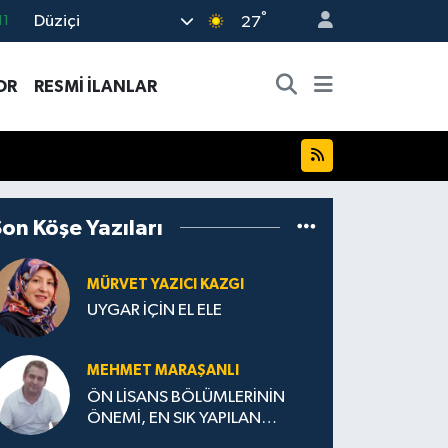
°
Düziçi
18
27
32
OR
RESMİ İLANLAR
38
03
14
11
Son Köşe Yazıları
MÜRVET YAZICI KAZGI
UYGAR İÇİN EL ELE
MEHMET MARAŞANLI
ÖN LİSANS BÖLÜMLERİNİN
ÖNEMİ, EN SIK YAPILAN
HATALAR VE DOĞRU TERCİH