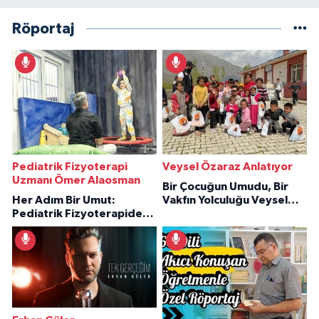
Röportaj
Pediatrik Fizyoterapi
Veysel Özaraz Anlatıyor
Uzmanı Ömer Alaosman
Bir Çocuğun Umudu, Bir
Her Adım Bir Umut:
Vakfın Yolculuğu Veysel
Pediatrik Fizyoterapiden
Özaraz Anlatıyor
İlham Veren Hikâyeler