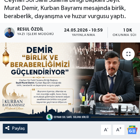
Murat Demir, Kurban Bayramı mesajında birlik,
beraberlik, dayanışma ve huzur vurgusu yaptı.
RESUL ÖZDIL
24.05.2026 - 10:59
1 DK
YAZI İŞLERI MÜDÜRÜ
YAYINLANMA
OKUNMA SÜRE
Paylaş
-
+
A
A