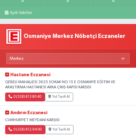
Aylık Vakitler
Osmaniye Merkez Nöbetçi Eczaneler
Hastane Eczanesi
GEBELİ MAHALLESİ 3625 SOKAK NO:15 E OSMANİYE EĞİTİM VE
ARAŞTIRMA HASTANESİ ARKA ÇIKIŞ KAPISI KARŞISI
0 (328) 813 80 40
Yol Tarifi Al
Andırın Eczanesi
CUMHURİYET MEYDANI KARŞISI
0 (328) 812 94 00
Yol Tarifi Al