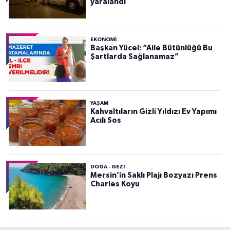
yaralandı
EKONOMI
Başkan Yücel: “Aile Bütünlüğü Bu
Şartlarda Sağlanamaz”
YAŞAM
Kahvaltıların Gizli Yıldızı Ev Yapımı
Acılı Sos
DOĞA - GEZI
Mersin’in Saklı Plajı Bozyazı Prens
Charles Koyu