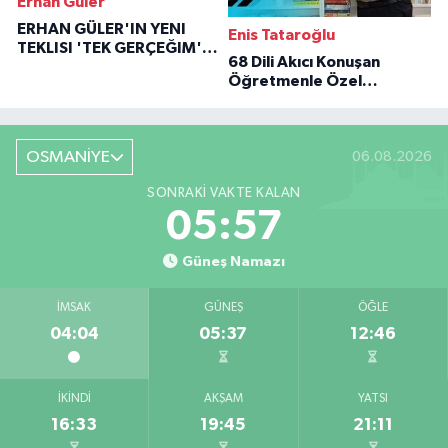
Erhan Güler
ERHAN GÜLER'IN YENI
Enis Tataroğlu
TEKLISI 'TEK GERÇEĞIM'LE
68 Dili Akıcı Konuşan
BÜYÜK DÖNÜŞÜ
Öğretmenle Özel
Röportaj
OSMANİYE
06.08.2026
SONRAKI VAKTE KALAN
05:56
Güneş Namazı
İMSAK
GÜNEŞ
ÖĞLE
04:04
05:37
12:46
İKINDI
AKŞAM
YATSI
16:33
19:45
21:11