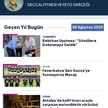
DECCAL FİTNESİ VE FETÖ GERÇEĞİ
Geçen Yıl Bugün
06 Ağustos 2025
OSMANIYE
Bekirhan Uyutmaz: “Gönüllere
Dokunmaya Geldik”
SPOR
Fenerbahçe’den Gazze’ye
Susmuyoruz Mesajı
GENEL
Antalya'da hafif ticari araçla
çarpışan motosikletin sürücüsü