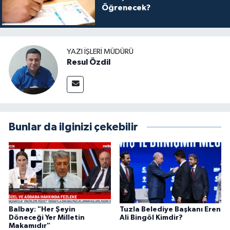
Öğrenecek?
YAZI İŞLERI MÜDÜRÜ
Resul Özdil
Bunlar da ilginizi çekebilir
Balbay: "Her Şeyin
Tuzla Belediye Başkanı Eren
Döneceği Yer Milletin
Ali Bingöl Kimdir?
Makamıdır"