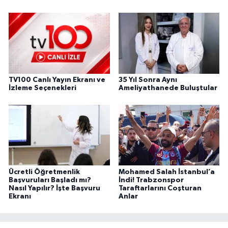
TV100 Canlı Yayın Ekranı ve
35 Yıl Sonra Aynı
İzleme Seçenekleri
Ameliyathanede Buluştular
Ücretli Öğretmenlik
Mohamed Salah İstanbul’a
Başvuruları Başladı mı?
İndi! Trabzonspor
Nasıl Yapılır? İşte Başvuru
Taraftarlarını Coşturan
Ekranı
Anlar