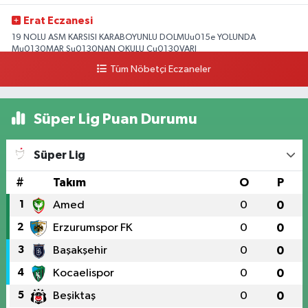
Erat Eczanesi
19 NOLU ASM KARSISI KARABOYUNLU DOLMUu015e YOLUNDA
Mu0130MAR Su0130NAN OKULU Cu0130VARI
Tüm Nöbetçi Eczaneler
0 (328) 825 39 39
Yol Tarifi Al
Süper Lig Puan Durumu
Süper Lig
#
Takım
O
P
1
Amed
0
0
2
Erzurumspor FK
0
0
3
Başakşehir
0
0
4
Kocaelispor
0
0
5
Beşiktaş
0
0