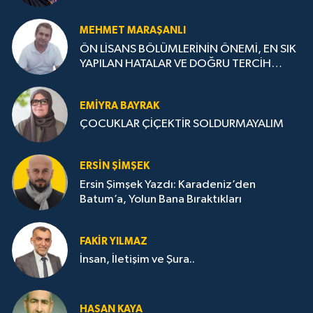
MEHMET MARAŞANLI
ÖN LİSANS BÖLÜMLERİNİN ÖNEMİ, EN SIK
YAPILAN HATALAR VE DOĞRU TERCİH
STRATEJİLERİ
EMIYRA BAYRAK
ÇOCUKLAR ÇİÇEKTİR SOLDURMAYALIM
ERSIN ŞIMŞEK
Ersin Şimşek Yazdı: Karadeniz’den
Batum’a, Yolun Bana Bıraktıkları
FAKIR YILMAZ
İnsan, İletişim ve Şura..
HASAN KAYA