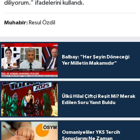
diliyorum.” ifadelerini kullandı.
Muhabir:
Resul Özdil
Balbay: "Her Şeyin Döneceği
Yer Milletin Makamıdır"
Ülkü Hilal Çiftçi Reşit Mi? Merak
Edilen Soru Yanıt Buldu
Osmaniyeliler YKS Tercih
Sonuçlarını Ne Zaman