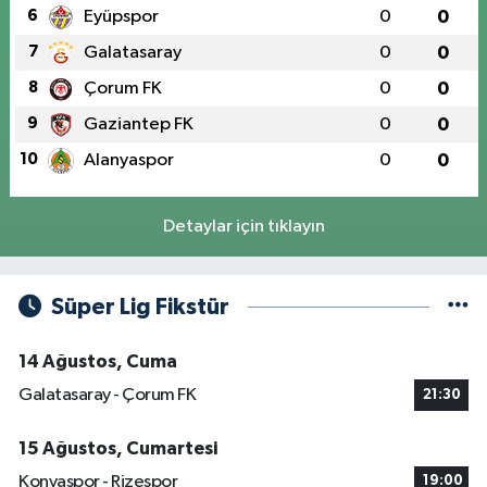
6
Eyüpspor
0
0
7
Galatasaray
0
0
8
Çorum FK
0
0
9
Gaziantep FK
0
0
10
Alanyaspor
0
0
Detaylar için tıklayın
Süper Lig Fikstür
14 Ağustos, Cuma
Galatasaray - Çorum FK
21:30
15 Ağustos, Cumartesi
Konyaspor - Rizespor
19:00