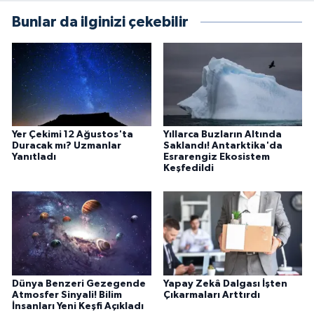
Bunlar da ilginizi çekebilir
Yer Çekimi 12 Ağustos'ta
Yıllarca Buzların Altında
Duracak mı? Uzmanlar
Saklandı! Antarktika'da
Yanıtladı
Esrarengiz Ekosistem
Keşfedildi
Dünya Benzeri Gezegende
Yapay Zekâ Dalgası İşten
Atmosfer Sinyali! Bilim
Çıkarmaları Arttırdı
İnsanları Yeni Keşfi Açıkladı