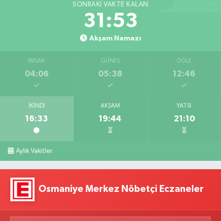
SONRAKI VAKTE KALAN
31:52
Akşam Namazı
İMSAK
GÜNEŞ
ÖĞLE
04:06
05:38
12:46
İKINDI
AKŞAM
YATSI
16:33
19:44
21:10
Aylık Vakitler
Osmaniye Merkez Nöbetçi Eczaneler