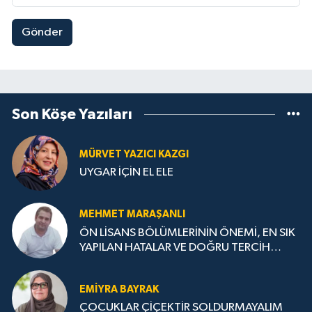
Gönder
Son Köşe Yazıları
MÜRVET YAZICI KAZGI
UYGAR İÇİN EL ELE
MEHMET MARAŞANLI
ÖN LİSANS BÖLÜMLERİNİN ÖNEMİ, EN SIK
YAPILAN HATALAR VE DOĞRU TERCİH
STRATEJİLERİ
EMIYRA BAYRAK
ÇOCUKLAR ÇİÇEKTİR SOLDURMAYALIM