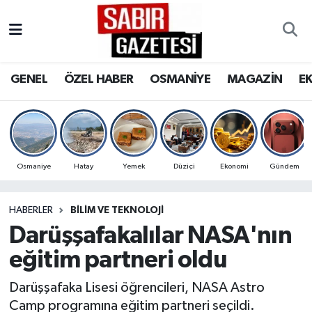
GENEL
Osmaniye Nöbetçi Eczaneler
GENEL
ÖZEL HABER
OSMANİYE
MAGAZİN
E
ÖZEL HABER
Osmaniye Hava Durumu
OSMANİYE
Osmaniye Trafik Yoğunluk Haritası
MAGAZİN
Süper Lig Puan Durumu ve Fikstür
Osmaniye
Hatay
Yemek
Düziçi
Ekonomi
Gündem
EKONOMİ
Tüm Manşetler
HABERLER
BILIM VE TEKNOLOJI
Darüşşafakalılar NASA'nın
SPOR
Son Dakika Haberleri
eğitim partneri oldu
RESMİ İLANLAR
Haber Arşivi
Darüşşafaka Lisesi öğrencileri, NASA Astro
Camp programına eğitim partneri seçildi.