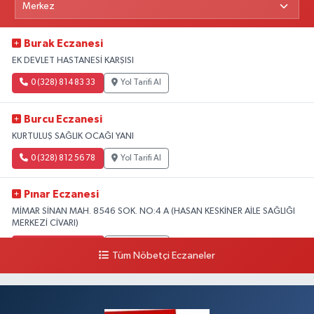
Burak Eczanesi
EK DEVLET HASTANESİ KARŞISI
0 (328) 814 83 33
Yol Tarifi Al
Burcu Eczanesi
KURTULUŞ SAĞLIK OCAĞI YANI
0 (328) 812 56 78
Yol Tarifi Al
Pınar Eczanesi
MİMAR SİNAN MAH. 8546 SOK. NO:4 A (HASAN KESKİNER AİLE SAĞLIĞI
MERKEZİ CİVARI)
0 (328) 826 04 73
Yol Tarifi Al
Tüm Nöbetçi Eczaneler