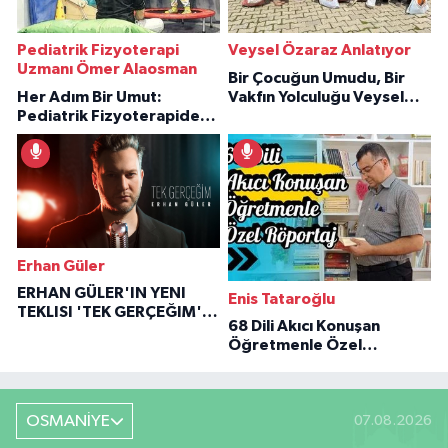
Pediatrik Fizyoterapi
Veysel Özaraz Anlatıyor
Uzmanı Ömer Alaosman
Bir Çocuğun Umudu, Bir
Her Adım Bir Umut:
Vakfın Yolculuğu Veysel
Pediatrik Fizyoterapiden
Özaraz Anlatıyor
İlham Veren Hikâyeler
Erhan Güler
ERHAN GÜLER'IN YENI
Enis Tataroğlu
TEKLISI 'TEK GERÇEĞIM'LE
68 Dili Akıcı Konuşan
BÜYÜK DÖNÜŞÜ
Öğretmenle Özel
Röportaj
OSMANİYE
07.08.2026