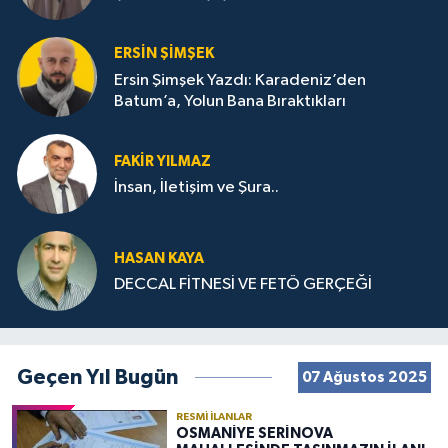
ERSIN ŞIMŞEK
Ersin Şimşek Yazdı: Karadeniz’den
Batum’a, Yolun Bana Bıraktıkları
FAKIR YILMAZ
İnsan, İletişim ve Şura..
HASAN KAYA
DECCAL FİTNESİ VE FETÖ GERÇEĞİ
Geçen Yıl Bugün
07 Ağustos 2025
RESMI İLANLAR
OSMANİYE SERİNOVA