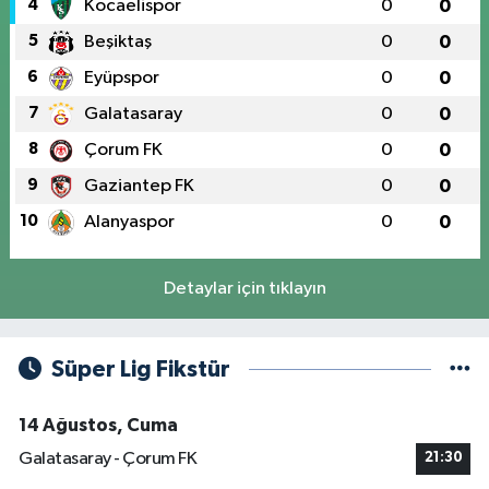
4
Kocaelispor
0
0
5
Beşiktaş
0
0
6
Eyüpspor
0
0
7
Galatasaray
0
0
8
Çorum FK
0
0
9
Gaziantep FK
0
0
10
Alanyaspor
0
0
Detaylar için tıklayın
Süper Lig Fikstür
14 Ağustos, Cuma
Galatasaray - Çorum FK
21:30