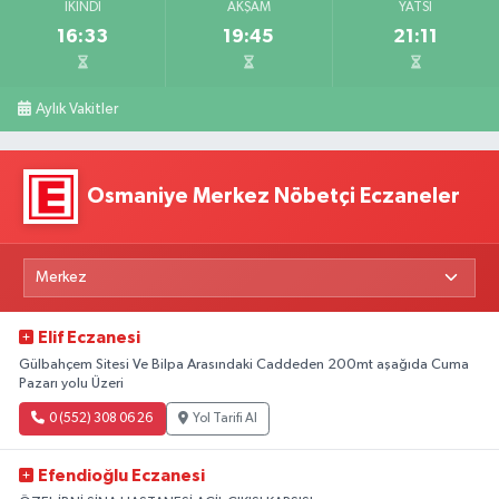
İKINDI
AKŞAM
YATSI
16:33
19:45
21:11
Aylık Vakitler
Osmaniye Merkez Nöbetçi Eczaneler
Elif Eczanesi
Gülbahçem Sitesi Ve Bilpa Arasındaki Caddeden 200mt aşağıda Cuma
Pazarı yolu Üzeri
0 (552) 308 06 26
Yol Tarifi Al
Efendioğlu Eczanesi