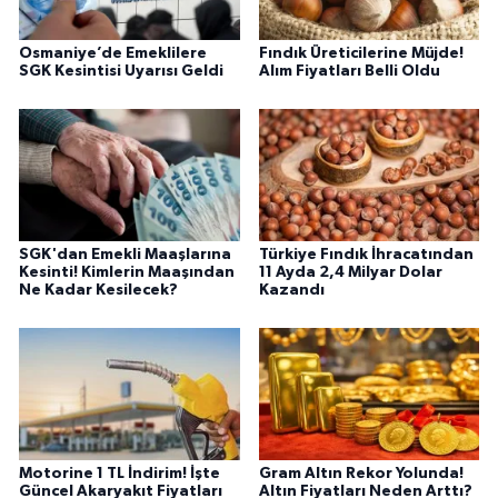
Osmaniye’de Emeklilere
Fındık Üreticilerine Müjde!
SGK Kesintisi Uyarısı Geldi
Alım Fiyatları Belli Oldu
SGK'dan Emekli Maaşlarına
Türkiye Fındık İhracatından
Kesinti! Kimlerin Maaşından
11 Ayda 2,4 Milyar Dolar
Ne Kadar Kesilecek?
Kazandı
Motorine 1 TL İndirim! İşte
Gram Altın Rekor Yolunda!
Güncel Akaryakıt Fiyatları
Altın Fiyatları Neden Arttı?