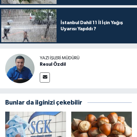
İstanbul Dahil 11 İl İçin Yağış
Uyarısı Yapıldı ?
YAZI İŞLERI MÜDÜRÜ
Resul Özdil
Bunlar da ilginizi çekebilir