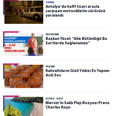
GENEL
Antalya'da hafif ticari araçla
çarpışan motosikletin sürücüsü
yaralandı
EKONOMI
Başkan Yücel: “Aile Bütünlüğü Bu
Şartlarda Sağlanamaz”
YAŞAM
Kahvaltıların Gizli Yıldızı Ev Yapımı
Acılı Sos
DOĞA - GEZI
Mersin’in Saklı Plajı Bozyazı Prens
Charles Koyu