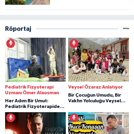
Röportaj
Pediatrik Fizyoterapi
Veysel Özaraz Anlatıyor
Uzmanı Ömer Alaosman
Bir Çocuğun Umudu, Bir
Her Adım Bir Umut:
Vakfın Yolculuğu Veysel
Pediatrik Fizyoterapiden
Özaraz Anlatıyor
İlham Veren Hikâyeler