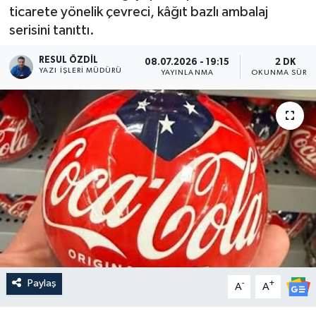
ticarete yönelik çevreci, kâğıt bazlı ambalaj
serisini tanıttı.
RESUL ÖZDIL
08.07.2026 - 19:15
2 DK
YAZI İŞLERI MÜDÜRÜ
YAYINLANMA
OKUNMA SÜRES
Paylaş
-
+
A
A