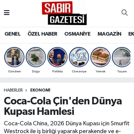
GENEL
Osmaniye Nöbetçi Eczaneler
GENEL
ÖZEL HABER
OSMANİYE
MAGAZİN
E
ÖZEL HABER
Osmaniye Hava Durumu
OSMANİYE
Osmaniye Trafik Yoğunluk Haritası
MAGAZİN
Süper Lig Puan Durumu ve Fikstür
Gündem
Doğa
Politika
Osmaniye
Yemek
Yaşam
EKONOMİ
Tüm Manşetler
HABERLER
EKONOMI
Coca-Cola Çin'den Dünya
SPOR
Son Dakika Haberleri
Kupası Hamlesi
RESMİ İLANLAR
Haber Arşivi
Coca-Cola China, 2026 Dünya Kupası için Smurfit
Westrock ile iş birliği yaparak perakende ve e-