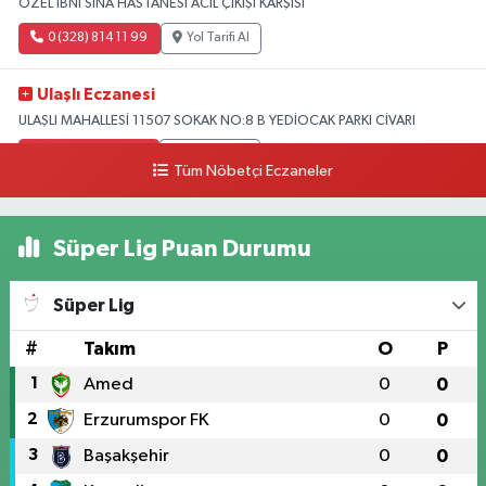
ÖZEL İBNİ SİNA HASTANESİ ACİL ÇIKIŞI KARŞISI
0 (328) 814 11 99
Yol Tarifi Al
Ulaşlı Eczanesi
ULAŞLI MAHALLESİ 11507 SOKAK NO:8 B YEDİOCAK PARKI CİVARI
0 (546) 158 81 80
Yol Tarifi Al
Tüm Nöbetçi Eczaneler
Süper Lig Puan Durumu
Süper Lig
#
Takım
O
P
1
Amed
0
0
2
Erzurumspor FK
0
0
3
Başakşehir
0
0