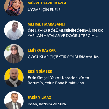
MÜRVET YAZICI KAZGI
UYGAR İÇİN EL ELE
MEHMET MARAŞANLI
ÖN LİSANS BÖLÜMLERİNİN ÖNEMİ, EN SIK
YAPILAN HATALAR VE DOĞRU TERCİH
STRATEJİLERİ
EMIYRA BAYRAK
ÇOCUKLAR ÇİÇEKTİR SOLDURMAYALIM
ERSIN ŞIMŞEK
Ersin Şimşek Yazdı: Karadeniz’den
Batum’a, Yolun Bana Bıraktıkları
FAKIR YILMAZ
İnsan, İletişim ve Şura..