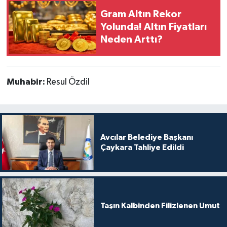
Gram Altın Rekor
Yolunda! Altın Fiyatları
Neden Arttı?
Muhabir:
Resul Özdil
Avcılar Belediye Başkanı
Çaykara Tahliye Edildi
Taşın Kalbinden Filizlenen Umut