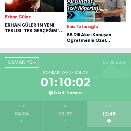
Erhan Güler
ERHAN GÜLER'IN YENI
Enis Tataroğlu
TEKLISI 'TEK GERÇEĞIM'LE
68 Dili Akıcı Konuşan
BÜYÜK DÖNÜŞÜ
Öğretmenle Özel
Röportaj
OSMANİYE
06.08.2026
SONRAKI VAKTE KALAN
01:10:01
İkindi Namazı
İMSAK
GÜNEŞ
ÖĞLE
04:04
05:37
12:46