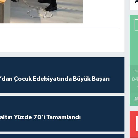
B
P
H
İM
ız’dan Çocuk Edebiyatında Büyük Başarı
04
altın Yüzde 70’i Tamamlandı