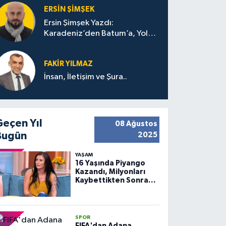
ERSIN ŞIMŞEK
Ersin Şimşek Yazdı:
Karadeniz’den Batum’a, Yolun
Bana Bıraktıkları
FAKIR YILMAZ
İnsan, İletişim ve Şura..
Geçen Yıl
08 Ağustos
Bugün
2025
YAŞAM
16 Yaşında Piyango
Kazandı, Milyonları
Kaybettikten Sonra
Huzuru Buldu
SPOR
FIFA'dan Adana