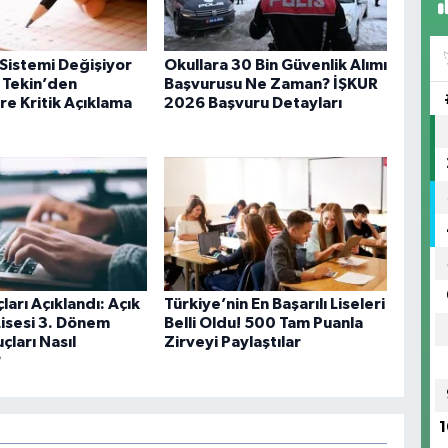
 Sistemi Değişiyor
Okullara 30 Bin Güvenlik Alımı
 Tekin’den
Başvurusu Ne Zaman? İŞKUR
re Kritik Açıklama
2026 Başvuru Detayları
arı Açıklandı: Açık
Türkiye’nin En Başarılı Liseleri
isesi 3. Dönem
Belli Oldu! 500 Tam Puanla
çları Nasıl
Zirveyi Paylaştılar
?
1