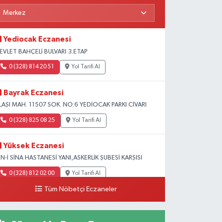
Yediocak Eczanesi
EVLET BAHÇELİ BULVARI 3.ETAP
0 (328) 814 20 51
Yol Tarifi Al
Bayrak Eczanesi
LAŞI MAH. 11507 SOK. NO:6 YEDİOCAK PARKI CİVARI
0 (328) 825 08 25
Yol Tarifi Al
Yüksek Eczanesi
BN-İ SİNA HASTANESİ YANI,ASKERLİK ŞUBESİ KARŞISI
0 (328) 812 02 00
Yol Tarifi Al
Tüm Nöbetçi Eczaneler