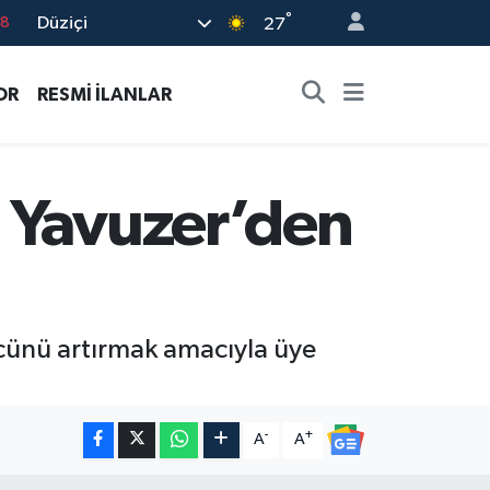
°
Düziçi
18
27
32
OR
RESMİ İLANLAR
38
03
14
 Yavuzer’den
18
ücünü artırmak amacıyla üye
-
+
A
A