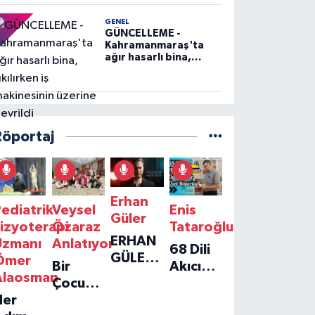
GENEL
GÜNCELLEME -
Kahramanmaraş'ta
ağır hasarlı bina,
yıkılırken iş
makinesinin üzerine
devrildi
Röportaj
Erhan
ediatrik
Veysel
Enis
Güler
izyoterapi
Özaraz
Tataroğlu
ERHAN
Uzmanı
Anlatıyor
68 Dili
GÜLER'IN
Ömer
Bir
Akıcı
YENI
Alaosman
Çocuğun
Konuşan
TEKLISI
Her
Umudu,
Öğretmenle
'TEK