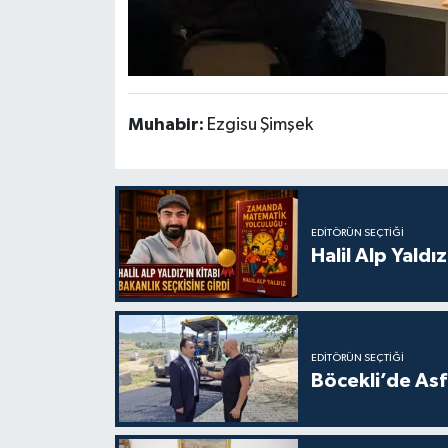
Muhabir:
Ezgisu Şimşek
EDITÖRÜN SEÇTIĞI
Halil Alp Yald
EDITÖRÜN SEÇTIĞI
Böcekli’de Asf