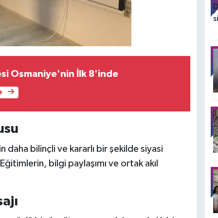
esi Osmaniye'nin İlk 8'inde
e
usu
daha bilinçli ve kararlı bir şekilde siyasi
itimlerin, bilgi paylaşımı ve ortak akıl
ajı