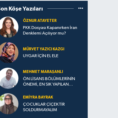
Son Köşe Yazıları
ÖZNUR ATAYETER
PKK Dosyası Kapanırken İran
Denklemi Açılıyor mu?
MÜRVET YAZICI KAZGI
UYGAR İÇİN EL ELE
MEHMET MARAŞANLI
ÖN LİSANS BÖLÜMLERİNİN
ÖNEMİ, EN SIK YAPILAN
HATALAR VE DOĞRU TERCİH
STRATEJİLERİ
EMIYRA BAYRAK
ÇOCUKLAR ÇİÇEKTİR
SOLDURMAYALIM