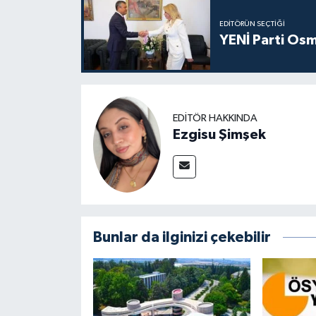
EDITÖRÜN SEÇTIĞI
YENİ Parti Osm
EDITÖR HAKKINDA
Ezgisu Şimşek
Bunlar da ilginizi çekebilir