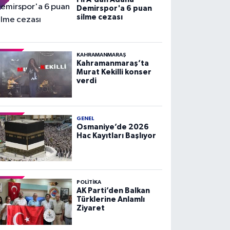
Demirspor'a 6 puan
silme cezası
KAHRAMANMARAŞ
Kahramanmaraş’ta
Murat Kekilli konser
verdi
GENEL
Osmaniye’de 2026
Hac Kayıtları Başlıyor
POLITIKA
AK Parti’den Balkan
Türklerine Anlamlı
Ziyaret