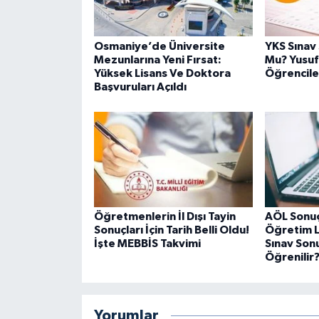
Osmaniye’de Üniversite
YKS Sınav
Mezunlarına Yeni Fırsat:
Mu? Yusuf
Yüksek Lisans Ve Doktora
Öğrencile
Başvuruları Açıldı
Öğretmenlerin İl Dışı Tayin
AÖL Sonuçl
Sonuçları İçin Tarih Belli Oldu!
Öğretim L
İşte MEBBİS Takvimi
Sınav Sonu
Öğrenilir
Yorumlar