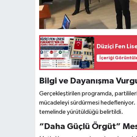
Düziçi Fen Lis
İçeriği Görüntül
Bilgi ve Dayanışma Vurg
Gerçekleştirilen programda, partililerin 
mücadeleyi sürdürmesi hedefleniyor. Eğ
temelinde yürütüldüğü belirtildi.
“Daha Güçlü Örgüt” Mes