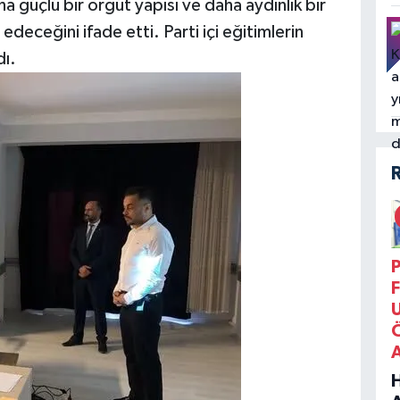
a güçlü bir örgüt yapısı ve daha aydınlık bir
eceğini ifade etti. Parti içi eğitimlerin
dı.
P
F