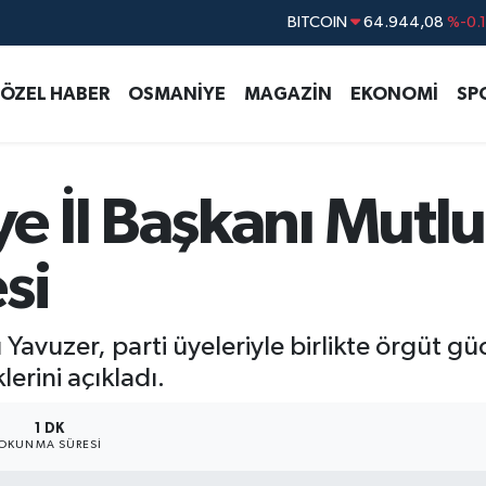
DOLAR
47,7436
%0.
EURO
55,2510
%0.
ÖZEL HABER
OSMANİYE
MAGAZİN
EKONOMİ
SP
STERLİN
64,4811
%0.
GRAM ALTIN
6660.55
%0.
BİST100
13.779
%-
 İl Başkanı Mutlu
BITCOIN
64.944,08
%-0.
si
Yavuzer, parti üyeleriyle birlikte örgüt g
erini açıkladı.
1 DK
OKUNMA SÜRESI