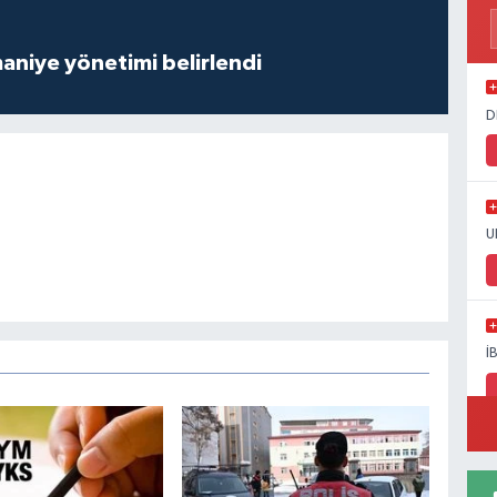
aniye yönetimi belirlendi
D
U
İ