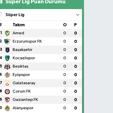
Süper Lig Puan Durumu
Süper Lig
#
Takım
O
P
1
Amed
0
0
2
Erzurumspor FK
0
0
3
Başakşehir
0
0
4
Kocaelispor
0
0
5
Beşiktaş
0
0
6
Eyüpspor
0
0
7
Galatasaray
0
0
8
Çorum FK
0
0
9
Gaziantep FK
0
0
0
Alanyaspor
0
0