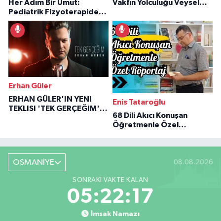
Her Adım Bir Umut:
Vakfın Yolculuğu Veysel
Pediatrik Fizyoterapiden
Özaraz Anlatıyor
İlham Veren Hikâyeler
Erhan Güler
ERHAN GÜLER'IN YENI
Enis Tataroğlu
TEKLISI 'TEK GERÇEĞIM'LE
68 Dili Akıcı Konuşan
BÜYÜK DÖNÜŞÜ
Öğretmenle Özel
Röportaj
OSMANİYE
08.08.2026
SONRAKI VAKTE KALAN
05:22:17
İmsak Namazı