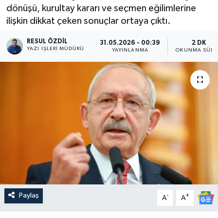
dönüşü, kurultay kararı ve seçmen eğilimlerine
ilişkin dikkat çeken sonuçlar ortaya çıktı.
RESUL ÖZDIL
31.05.2026 - 00:39
2 DK
YAZI İŞLERI MÜDÜRÜ
YAYINLANMA
OKUNMA SÜRE
Paylaş
-
+
A
A