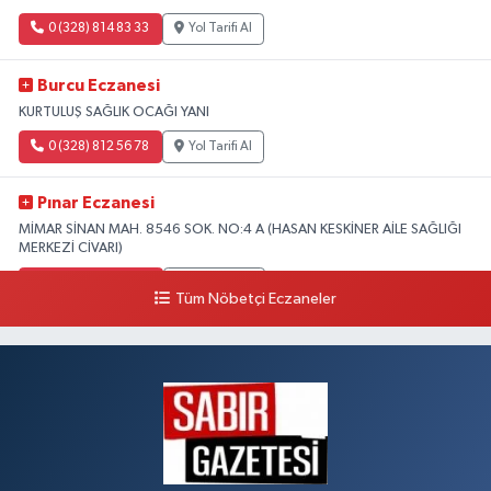
0 (328) 814 83 33
Yol Tarifi Al
Burcu Eczanesi
KURTULUŞ SAĞLIK OCAĞI YANI
0 (328) 812 56 78
Yol Tarifi Al
Pınar Eczanesi
MİMAR SİNAN MAH. 8546 SOK. NO:4 A (HASAN KESKİNER AİLE SAĞLIĞI
MERKEZİ CİVARI)
0 (328) 826 04 73
Yol Tarifi Al
Tüm Nöbetçi Eczaneler