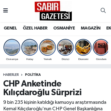
GENEL
Osmaniye Nöbetçi Eczaneler
GENEL
ÖZEL HABER
OSMANİYE
MAGAZİN
E
ÖZEL HABER
Osmaniye Hava Durumu
OSMANİYE
Osmaniye Trafik Yoğunluk Haritası
MAGAZİN
Süper Lig Puan Durumu ve Fikstür
Osmaniye
Hatay
Yemek
Düziçi
Ekonomi
Gündem
EKONOMİ
Tüm Manşetler
HABERLER
POLITIKA
CHP Anketinde
SPOR
Son Dakika Haberleri
Kılıçdaroğlu Sürprizi
RESMİ İLANLAR
Haber Arşivi
9 bin 235 kişinin katıldığı kamuoyu araştırmasında
Kemal Kılıçdaroğlu'nun CHP Genel Başkanlığına