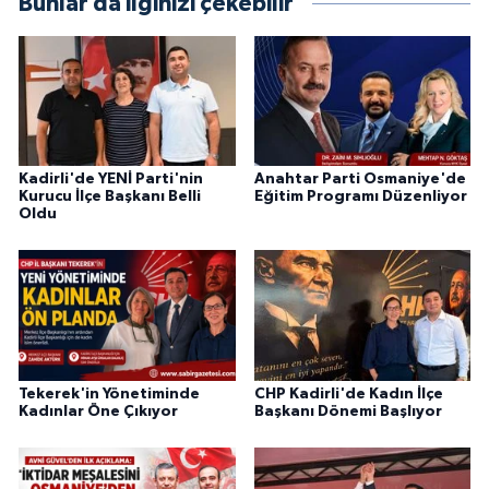
Bunlar da ilginizi çekebilir
Kadirli'de YENİ Parti'nin
Anahtar Parti Osmaniye'de
Kurucu İlçe Başkanı Belli
Eğitim Programı Düzenliyor
Oldu
Tekerek'in Yönetiminde
CHP Kadirli'de Kadın İlçe
Kadınlar Öne Çıkıyor
Başkanı Dönemi Başlıyor