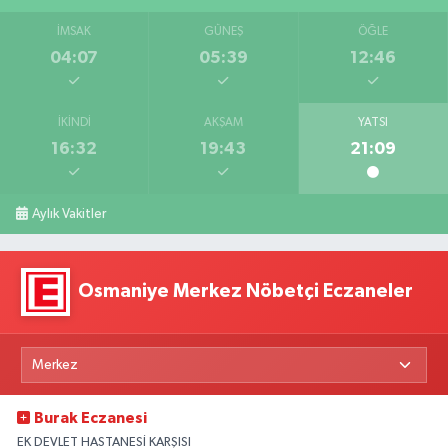
İMSAK
GÜNEŞ
ÖĞLE
04:07
05:39
12:46
İKINDI
AKŞAM
YATSI
16:32
19:43
21:09
Aylık Vakitler
Osmaniye Merkez Nöbetçi Eczaneler
Burak Eczanesi
EK DEVLET HASTANESİ KARŞISI