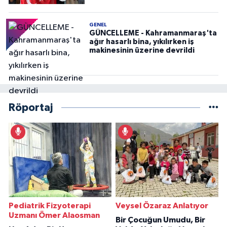
GENEL
GÜNCELLEME - Kahramanmaraş'ta
ağır hasarlı bina, yıkılırken iş
makinesinin üzerine devrildi
Röportaj
Pediatrik Fizyoterapi
Veysel Özaraz Anlatıyor
Uzmanı Ömer Alaosman
Bir Çocuğun Umudu, Bir