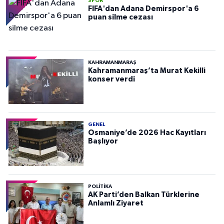
SPOR
FIFA'dan Adana Demirspor'a 6
puan silme cezası
KAHRAMANMARAŞ
Kahramanmaraş’ta Murat Kekilli
konser verdi
GENEL
Osmaniye’de 2026 Hac Kayıtları
Başlıyor
POLITIKA
AK Parti’den Balkan Türklerine
Anlamlı Ziyaret