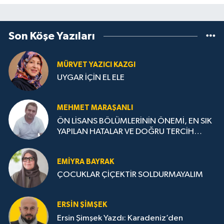
Son Köşe Yazıları
MÜRVET YAZICI KAZGI
UYGAR İÇİN EL ELE
MEHMET MARAŞANLI
ÖN LİSANS BÖLÜMLERİNİN ÖNEMİ, EN SIK
YAPILAN HATALAR VE DOĞRU TERCİH
STRATEJİLERİ
EMIYRA BAYRAK
ÇOCUKLAR ÇİÇEKTİR SOLDURMAYALIM
ERSIN ŞIMŞEK
Ersin Şimşek Yazdı: Karadeniz’den