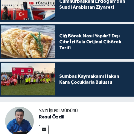
Cumhurbaşkanı Erdoğan’dan
Suudi Arabistan Ziyareti
Çiğ Börek Nasıl Yapılır? Dışı
Çıtır İçi Sulu Orijinal Çibörek
Tarifi
Sumbas Kaymakamı Hakan
Kara Çocuklarla Buluştu
YAZI İŞLERI MÜDÜRÜ
Resul Özdil