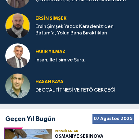
ERSIN ŞIMŞEK
Ersin Şimşek Yazdı: Karadeniz’den
Batum’a, Yolun Bana Bıraktıkları
FAKIR YILMAZ
İnsan, İletişim ve Şura..
HASAN KAYA
DECCAL FİTNESİ VE FETÖ GERÇEĞİ
Geçen Yıl Bugün
07 Ağustos 2025
RESMI İLANLAR
OSMANİYE SERİNOVA