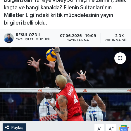
kaçta ve hangi kanalda? Filenin Sultanları'nın
Milletler Ligi'ndeki kritik mücadelesinin yayın
bilgileri belli oldu.
RESUL ÖZDIL
07.06.2026 - 19:09
2 DK
YAZI İŞLERI MÜDÜRÜ
YAYINLANMA
OKUNMA SÜRE
Paylaş
-
+
A
A