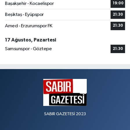
Başakşehir - Kocaelispor
19:00
Beşiktaş - Eyüpspor
21:30
Amed - Erzurumspor FK
21:30
17 Ağustos, Pazartesi
Samsunspor - Göztepe
21:30
SABIR GAZETESİ 2023