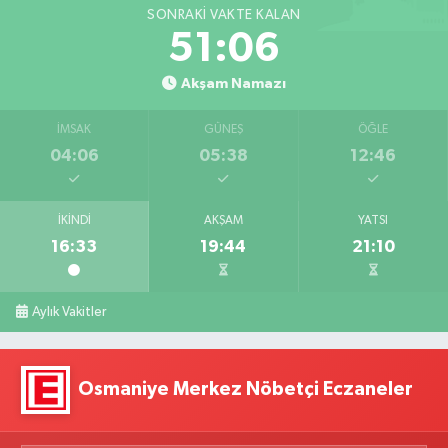
SONRAKI VAKTE KALAN
51:04
Akşam Namazı
İMSAK
GÜNEŞ
ÖĞLE
04:06
05:38
12:46
İKINDI
AKŞAM
YATSI
16:33
19:44
21:10
Aylık Vakitler
Osmaniye Merkez Nöbetçi Eczaneler