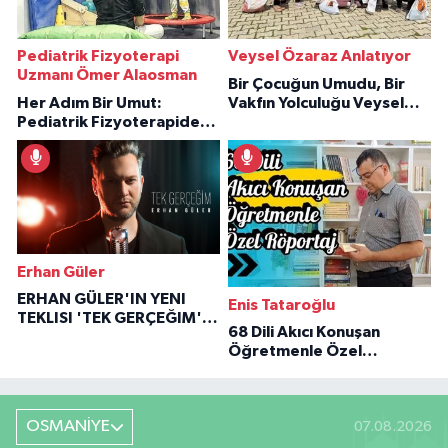
Pediatrik Fizyoterapi
Veysel Özaraz Anlatıyor
Uzmanı Ömer Alaosman
Bir Çocuğun Umudu, Bir
Her Adım Bir Umut:
Vakfın Yolculuğu Veysel
Pediatrik Fizyoterapiden
Özaraz Anlatıyor
İlham Veren Hikâyeler
Erhan Güler
ERHAN GÜLER'IN YENI
Enis Tataroğlu
TEKLISI 'TEK GERÇEĞIM'LE
68 Dili Akıcı Konuşan
BÜYÜK DÖNÜŞÜ
Öğretmenle Özel
Röportaj
OSMANİYE
07.08.2026