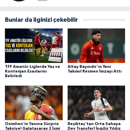
Bunlar da ilginizi çekebilir
TFF Amatör Liglerde Yaş ve
Altay Bayındır'ın Yeni
Kontenjan Esaslarını
Takımı! Resmen İmzayı Attı
Belirledi
Osimhen'in Yanına Sürpriz
Beşiktaş'tan Orta Sahaya
Takviye! Galatasaray 2 İsmi
Dev Transfer! İngiliz Yıldız