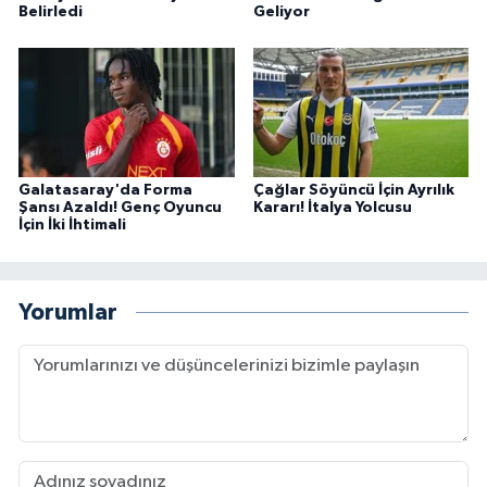
Belirledi
Geliyor
Galatasaray'da Forma
Çağlar Söyüncü İçin Ayrılık
Şansı Azaldı! Genç Oyuncu
Kararı! İtalya Yolcusu
İçin İki İhtimali
Yorumlar