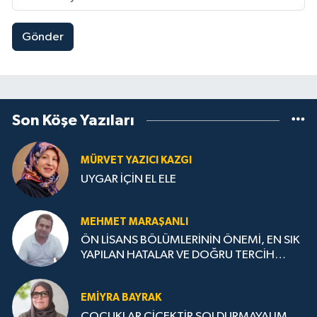
Gönder
Son Köşe Yazıları
MÜRVET YAZICI KAZGI
UYGAR İÇİN EL ELE
MEHMET MARAŞANLI
ÖN LİSANS BÖLÜMLERİNİN ÖNEMİ, EN SIK
YAPILAN HATALAR VE DOĞRU TERCİH
STRATEJİLERİ
EMIYRA BAYRAK
ÇOCUKLAR ÇİÇEKTİR SOLDURMAYALIM