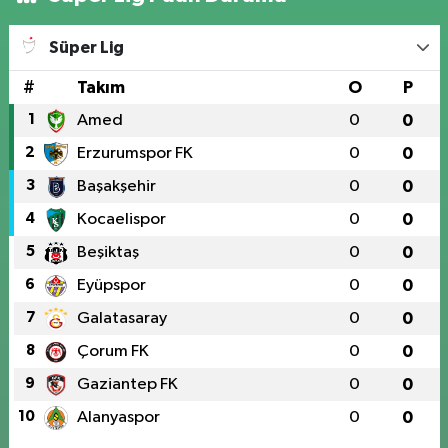
Süper Lig
#
Takım
O
P
1
Amed
0
0
2
Erzurumspor FK
0
0
3
Başakşehir
0
0
4
Kocaelispor
0
0
5
Beşiktaş
0
0
6
Eyüpspor
0
0
7
Galatasaray
0
0
8
Çorum FK
0
0
9
Gaziantep FK
0
0
10
Alanyaspor
0
0