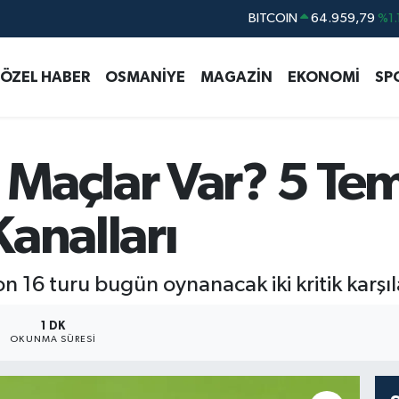
DOLAR
47,7436
%0.
EURO
55,2510
%0.
ÖZEL HABER
OSMANİYE
MAGAZİN
EKONOMİ
SP
STERLİN
64,4811
%0.
GRAM ALTIN
6660.55
%0.
BİST100
13.779
%-
 Maçlar Var? 5 T
BITCOIN
64.959,79
%1.
analları
n 16 turu bugün oynanacak iki kritik karş
1 DK
OKUNMA SÜRESI