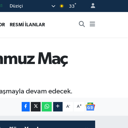
°
Düziçi
18
33
32
OR
RESMİ İLANLAR
38
03
14
emmuz Maç
11
ılaşmayla devam edecek.
-
+
A
A