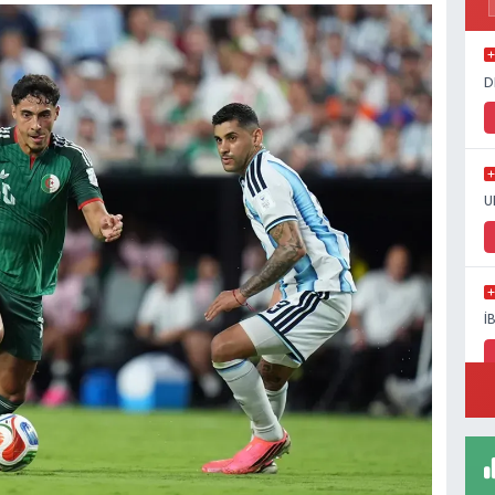
D
U
İ