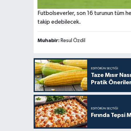
Futbolseverler, son 16 turunun tüm hey
takip edebilecek.
Muhabir:
Resul Özdil
EDITÖRÜN SEÇTIĞI
Taze Mısır Nası
Pratik Önerile
EDITÖRÜN SEÇTIĞI
Fırında Tepsi M