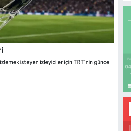
P
H
i
İM
izlemek isteyen izleyiciler için TRT'nin güncel
04