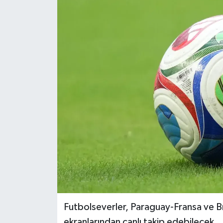
Futbolseverler, Paraguay-Fransa ve B
ekranlarından canlı takip edebilecek.