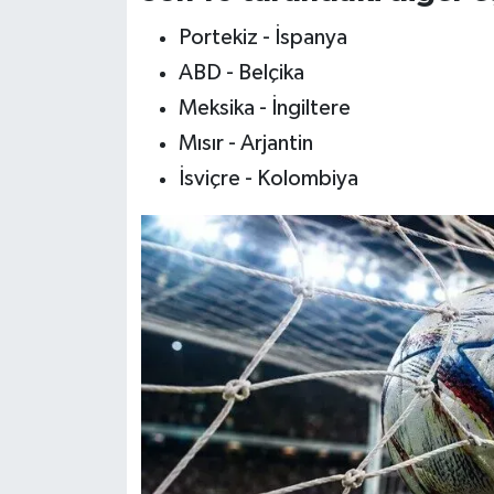
Portekiz - İspanya
ABD - Belçika
Meksika - İngiltere
Mısır - Arjantin
İsviçre - Kolombiya