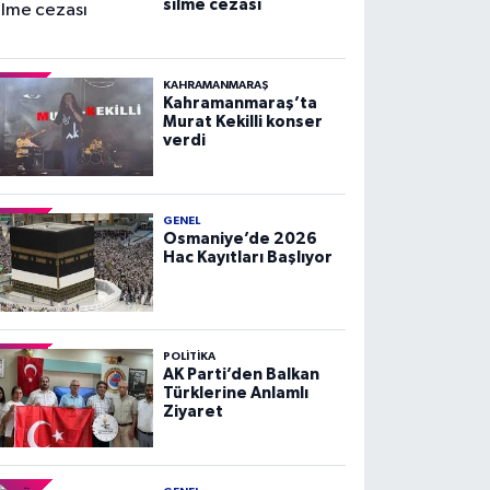
silme cezası
KAHRAMANMARAŞ
Kahramanmaraş’ta
Murat Kekilli konser
verdi
GENEL
Osmaniye’de 2026
Hac Kayıtları Başlıyor
POLITIKA
AK Parti’den Balkan
Türklerine Anlamlı
Ziyaret