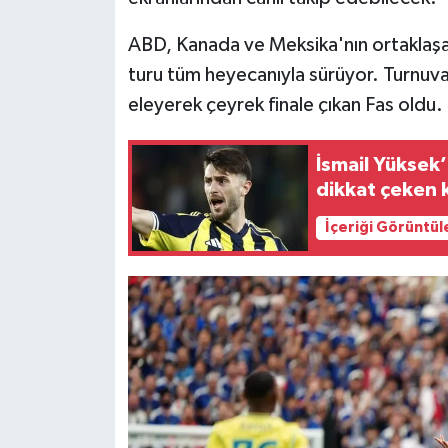
ABD, Kanada ve Meksika'nın ortaklaşa
turu tüm heyecanıyla sürüyor. Turnuva
eleyerek çeyrek finale çıkan Fas oldu.
İsmail Yüksek’
dikkat çeken 
İçeriği Görüntül