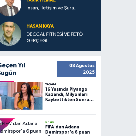
FAKIR YILMAZ
İnsan, İletişim ve Şura..
HASAN KAYA
DECCAL FİTNESİ VE FETÖ
GERÇEĞİ
Geçen Yıl
08 Ağustos
Bugün
2025
YAŞAM
16 Yaşında Piyango
Kazandı, Milyonları
Kaybettikten Sonra
Huzuru Buldu
SPOR
FIFA'dan Adana
Demirspor'a 6 puan