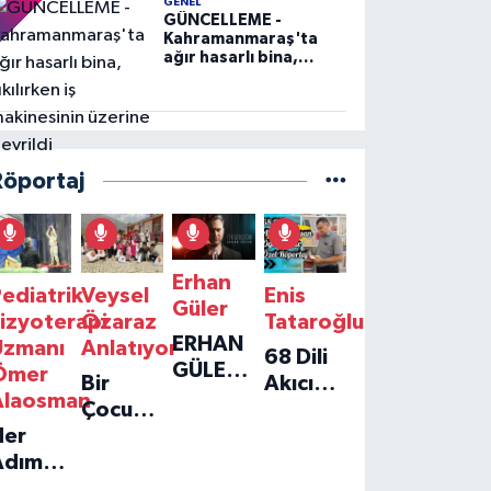
GENEL
GÜNCELLEME -
Kahramanmaraş'ta
ağır hasarlı bina,
yıkılırken iş
makinesinin üzerine
devrildi
Röportaj
Erhan
ediatrik
Veysel
Enis
Güler
izyoterapi
Özaraz
Tataroğlu
ERHAN
Uzmanı
Anlatıyor
68 Dili
GÜLER'IN
Ömer
Bir
Akıcı
YENI
Alaosman
Çocuğun
Konuşan
TEKLISI
Her
Umudu,
Öğretmenle
'TEK
Adım
Bir
Özel
GERÇEĞIM'LE
ir
Vakfın
Röportaj