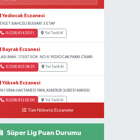
Yediocak Eczanesi
EVLET BAHÇELİ BULVARI 3.ETAP
0 (328) 814 20 51
Yol Tarifi Al
Bayrak Eczanesi
LAŞI MAH. 11507 SOK. NO:6 YEDİOCAK PARKI CİVARI
0 (328) 825 08 25
Yol Tarifi Al
Yüksek Eczanesi
BN-İ SİNA HASTANESİ YANI,ASKERLİK ŞUBESİ KARŞISI
0 (328) 812 02 00
Yol Tarifi Al
Tüm Nöbetçi Eczaneler
Süper Lig Puan Durumu