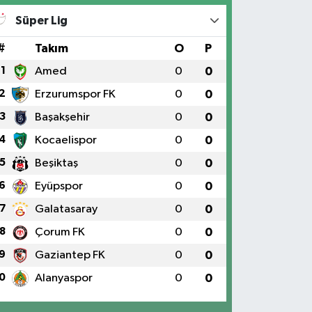
Süper Lig
#
Takım
O
P
1
Amed
0
0
2
Erzurumspor FK
0
0
3
Başakşehir
0
0
4
Kocaelispor
0
0
5
Beşiktaş
0
0
6
Eyüpspor
0
0
7
Galatasaray
0
0
8
Çorum FK
0
0
9
Gaziantep FK
0
0
0
Alanyaspor
0
0