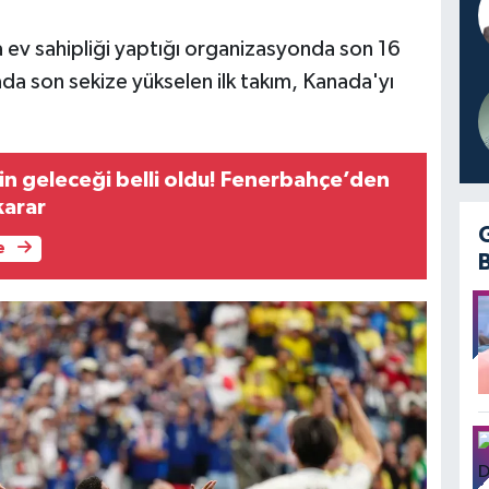
 ev sahipliği yaptığı organizasyonda son 16
da son sekize yükselen ilk takım, Kanada'yı
in geleceği belli oldu! Fenerbahçe’den
karar
e