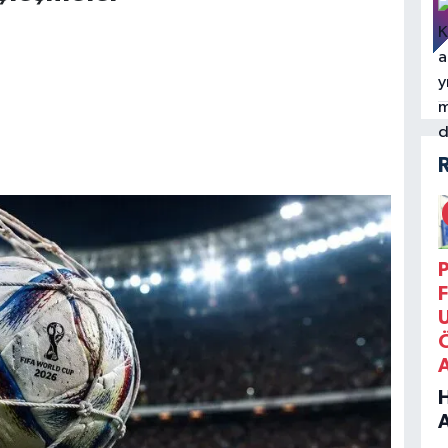
P
F
B