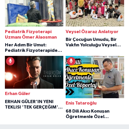
Pediatrik Fizyoterapi
Veysel Özaraz Anlatıyor
Uzmanı Ömer Alaosman
Bir Çocuğun Umudu, Bir
Her Adım Bir Umut:
Vakfın Yolculuğu Veysel
Pediatrik Fizyoterapiden
Özaraz Anlatıyor
İlham Veren Hikâyeler
Erhan Güler
ERHAN GÜLER'IN YENI
Enis Tataroğlu
TEKLISI 'TEK GERÇEĞIM'LE
68 Dili Akıcı Konuşan
BÜYÜK DÖNÜŞÜ
Öğretmenle Özel
Röportaj