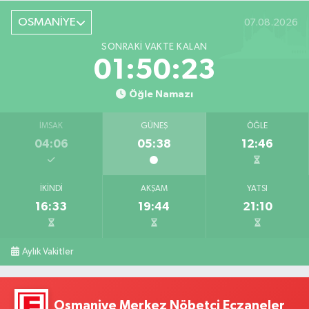
OSMANİYE
07.08.2026
SONRAKI VAKTE KALAN
01:50:22
Öğle Namazı
İMSAK
GÜNEŞ
ÖĞLE
04:06
05:38
12:46
İKINDI
AKŞAM
YATSI
16:33
19:44
21:10
Aylık Vakitler
Osmaniye Merkez Nöbetçi Eczaneler