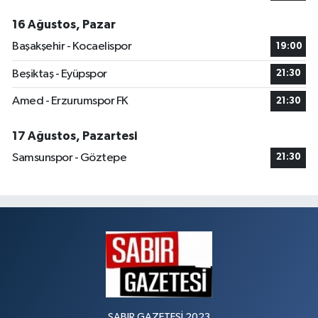
16 Ağustos, Pazar
Başakşehir - Kocaelispor
19:00
Beşiktaş - Eyüpspor
21:30
Amed - Erzurumspor FK
21:30
17 Ağustos, Pazartesi
Samsunspor - Göztepe
21:30
SABIR GAZETESİ 2023