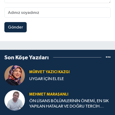
Gönder
Son Köşe Yazıları
MÜRVET YAZICI KAZGI
UYGAR İÇİN EL ELE
MEHMET MARAŞANLI
ÖN LİSANS BÖLÜMLERİNİN ÖNEMİ, EN SIK
YAPILAN HATALAR VE DOĞRU TERCİH
STRATEJİLERİ