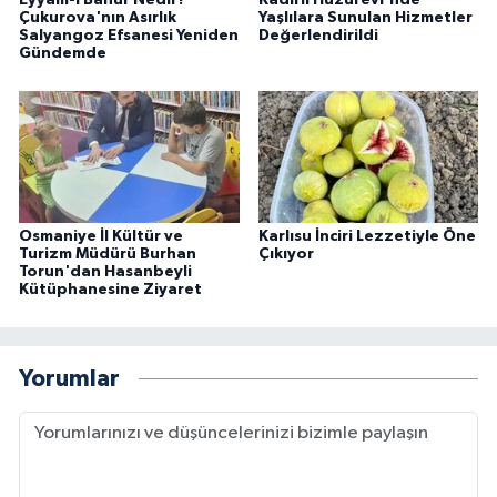
Eyyam-ı Bahur Nedir?
Kadirli Huzurevi'nde
Çukurova'nın Asırlık
Yaşlılara Sunulan Hizmetler
Salyangoz Efsanesi Yeniden
Değerlendirildi
Gündemde
Osmaniye İl Kültür ve
Karlısu İnciri Lezzetiyle Öne
Turizm Müdürü Burhan
Çıkıyor
Torun'dan Hasanbeyli
Kütüphanesine Ziyaret
Yorumlar