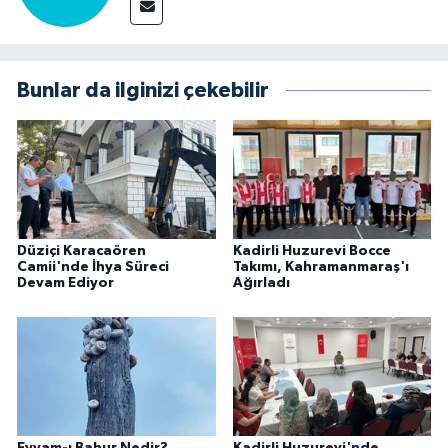
Bunlar da ilginizi çekebilir
Düziçi Karacaören
Kadirli Huzurevi Bocce
Camii'nde İhya Süreci
Takımı, Kahramanmaraş'ı
Devam Ediyor
Ağırladı