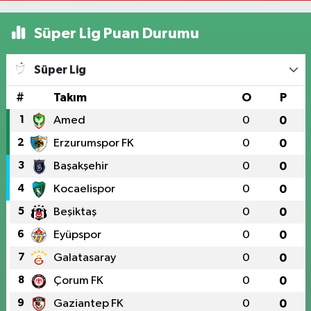
Süper Lig Puan Durumu
Süper Lig
#
Takım
O
P
1
Amed
0
0
2
Erzurumspor FK
0
0
3
Başakşehir
0
0
4
Kocaelispor
0
0
5
Beşiktaş
0
0
6
Eyüpspor
0
0
7
Galatasaray
0
0
8
Çorum FK
0
0
9
Gaziantep FK
0
0