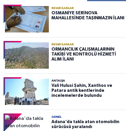
RESMI İLANLAR
OSMANİYE SERİNOVA
MAHALLESİNDE TAŞINMAZIN İLANI
RESMI İLANLAR
ORMANCILIK ÇALIŞMALARININ
TAKİBİ VE KONTROLÜ HİZMETİ
ALIM İLANI
ANTALIJA
Vali Hulusi Şahin, Xanthos ve
Patara antik kentlerinde
incelemelerde bulundu
GENEL
Adana'da takla atan otomobilin
sürücüsü yaralandı