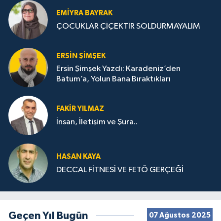
EMIYRA BAYRAK
ÇOCUKLAR ÇİÇEKTİR SOLDURMAYALIM
ERSIN ŞIMŞEK
Ersin Şimşek Yazdı: Karadeniz’den
Batum’a, Yolun Bana Bıraktıkları
FAKIR YILMAZ
İnsan, İletişim ve Şura..
HASAN KAYA
DECCAL FİTNESİ VE FETÖ GERÇEĞİ
Geçen Yıl Bugün
07 Ağustos 2025