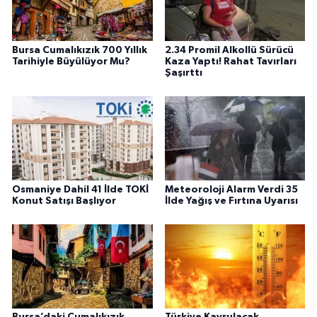
Bursa Cumalıkızık 700 Yıllık
2.34 Promil Alkollü Sürücü
Tarihiyle Büyülüyor Mu?
Kaza Yaptı! Rahat Tavırları
Şaşırttı
Osmaniye Dahil 41 İlde TOKİ
Meteoroloji Alarm Verdi 35
Konut Satışı Başlıyor
İlde Yağış ve Fırtına Uyarısı