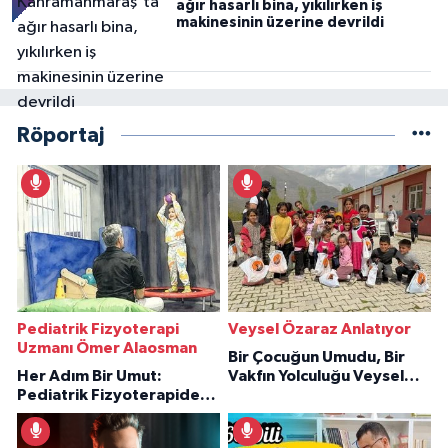
ağır hasarlı bina, yıkılırken iş
makinesinin üzerine devrildi
Röportaj
Pediatrik Fizyoterapi
Veysel Özaraz Anlatıyor
Uzmanı Ömer Alaosman
Bir Çocuğun Umudu, Bir
Her Adım Bir Umut:
Vakfın Yolculuğu Veysel
Pediatrik Fizyoterapiden
Özaraz Anlatıyor
İlham Veren Hikâyeler