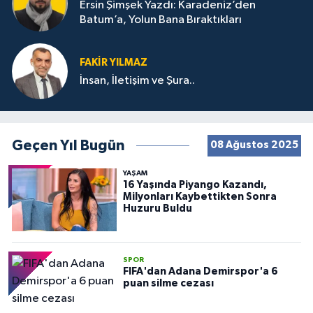
Ersin Şimşek Yazdı: Karadeniz’den
Batum’a, Yolun Bana Bıraktıkları
FAKIR YILMAZ
İnsan, İletişim ve Şura..
Geçen Yıl Bugün
08 Ağustos 2025
YAŞAM
16 Yaşında Piyango Kazandı,
Milyonları Kaybettikten Sonra
Huzuru Buldu
SPOR
FIFA'dan Adana Demirspor'a 6
puan silme cezası