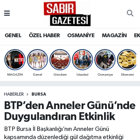
GENEL
Osmaniye Nöbetçi Eczaneler
GENEL
ÖZEL HABER
OSMANİYE
MAGAZİN
E
ÖZEL HABER
Osmaniye Hava Durumu
OSMANİYE
Osmaniye Trafik Yoğunluk Haritası
MAGAZİN
Süper Lig Puan Durumu ve Fikstür
MAGAZİN
Genel
Gündem
İstanbul
Osmaniye
Ekonomi
EKONOMİ
Tüm Manşetler
HABERLER
BURSA
BTP’den Anneler Günü’nde
SPOR
Son Dakika Haberleri
Duygulandıran Etkinlik
RESMİ İLANLAR
Haber Arşivi
BTP Bursa İl Başkanlığı’nın Anneler Günü
kapsamında düzenlediği gül dağıtma etkinliği