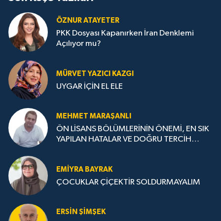
ÖZNUR ATAYETER
PKK Dosyası Kapanırken İran Denklemi
Açılıyor mu?
MÜRVET YAZICI KAZGI
UYGAR İÇİN EL ELE
MEHMET MARAŞANLI
ÖN LİSANS BÖLÜMLERİNİN ÖNEMİ, EN SIK
YAPILAN HATALAR VE DOĞRU TERCİH
STRATEJİLERİ
EMIYRA BAYRAK
ÇOCUKLAR ÇİÇEKTİR SOLDURMAYALIM
ERSIN ŞIMŞEK