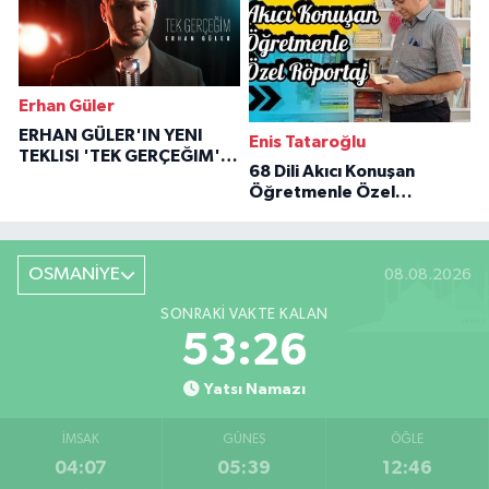
Erhan Güler
ERHAN GÜLER'IN YENI
Enis Tataroğlu
TEKLISI 'TEK GERÇEĞIM'LE
68 Dili Akıcı Konuşan
BÜYÜK DÖNÜŞÜ
Öğretmenle Özel
Röportaj
OSMANİYE
08.08.2026
SONRAKI VAKTE KALAN
53:25
Yatsı Namazı
İMSAK
GÜNEŞ
ÖĞLE
04:07
05:39
12:46