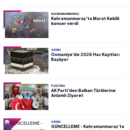
KAHRAMANMARAŞ
Kahramanmaraş’ta Murat Kekilli
konser verdi
GENEL
Osmaniye’de 2026 Hac Kayıtları
Başlıyor
POLITIKA
AK Parti’den Balkan Türklerine
Anlamlı Ziyaret
GENEL
GÜNCELLEME - Kahramanmaraş'ta