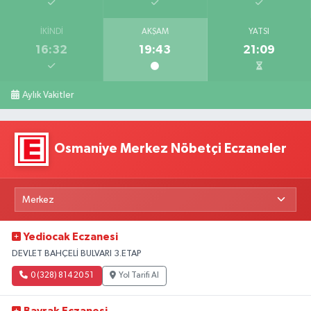
İKINDI
AKŞAM
YATSI
16:32
19:43
21:09
Aylık Vakitler
Osmaniye Merkez Nöbetçi Eczaneler
Yediocak Eczanesi
DEVLET BAHÇELİ BULVARI 3.ETAP
0 (328) 814 20 51
Yol Tarifi Al