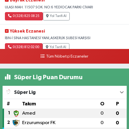
Bayrak Eczanesi
ULAŞI MAH. 11507 SOK. NO:6 YEDİOCAK PARKI CİVARI
0 (328) 825 08 25
Yol Tarifi Al
Yüksek Eczanesi
İBN-İ SİNA HASTANESİ YANI,ASKERLİK ŞUBESİ KARŞISI
0 (328) 812 02 00
Yol Tarifi Al
Tüm Nöbetçi Eczaneler
Süper Lig Puan Durumu
Süper Lig
#
Takım
O
P
1
Amed
0
0
2
Erzurumspor FK
0
0