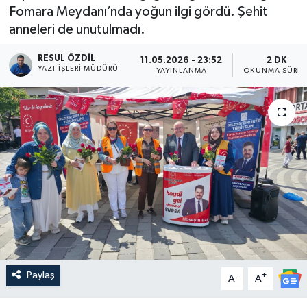
Fomara Meydanı’nda yoğun ilgi gördü. Şehit
anneleri de unutulmadı.
RESUL ÖZDIL
11.05.2026 - 23:52
2 DK
YAZI İŞLERI MÜDÜRÜ
YAYINLANMA
OKUNMA SÜRES
Paylaş
-
+
A
A