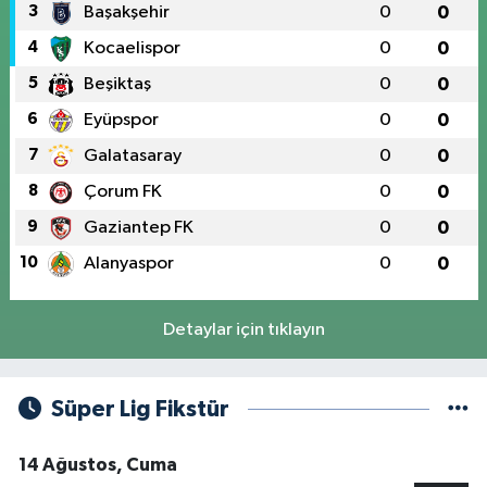
3
Başakşehir
0
0
4
Kocaelispor
0
0
5
Beşiktaş
0
0
6
Eyüpspor
0
0
7
Galatasaray
0
0
8
Çorum FK
0
0
9
Gaziantep FK
0
0
10
Alanyaspor
0
0
Detaylar için tıklayın
Süper Lig Fikstür
14 Ağustos, Cuma