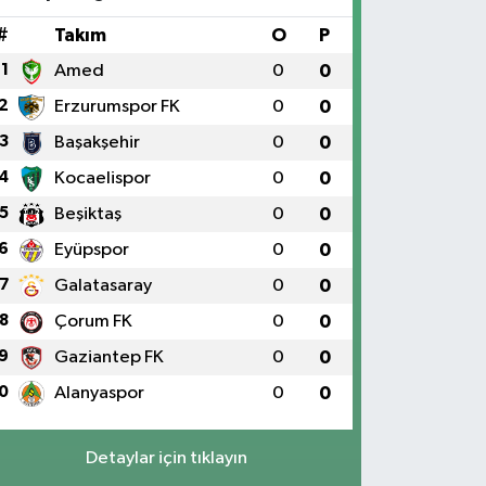
#
Takım
O
P
1
Amed
0
0
2
Erzurumspor FK
0
0
3
Başakşehir
0
0
4
Kocaelispor
0
0
5
Beşiktaş
0
0
6
Eyüpspor
0
0
7
Galatasaray
0
0
8
Çorum FK
0
0
9
Gaziantep FK
0
0
0
Alanyaspor
0
0
Detaylar için tıklayın