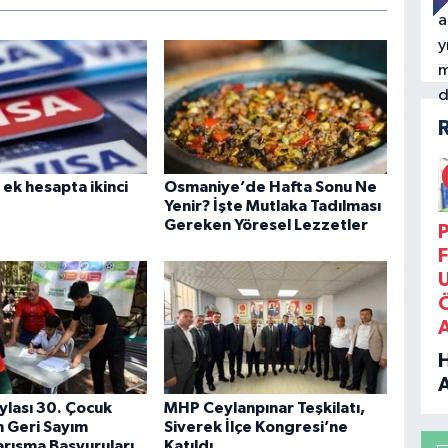
ek hesapta ikinci
Osmaniye’de Hafta Sonu Ne
Yenir? İşte Mutlaka Tadılması
Gereken Yöresel Lezzetler
P
F
B
ylası 30. Çocuk
MHP Ceylanpınar Teşkilatı,
in Geri Sayım
Siverek İlçe Kongresi’ne
arışma Başvuruları
Katıldı