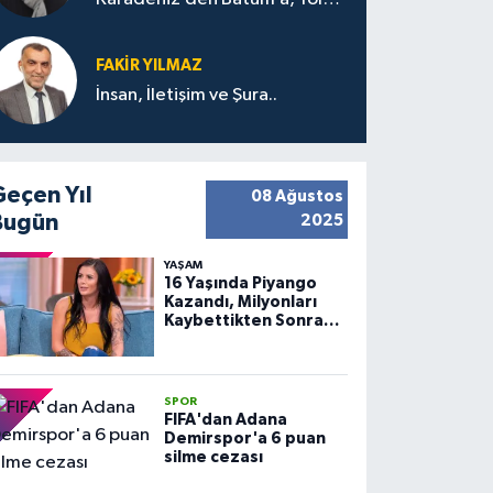
Bana Bıraktıkları
FAKIR YILMAZ
İnsan, İletişim ve Şura..
Geçen Yıl
08 Ağustos
Bugün
2025
YAŞAM
16 Yaşında Piyango
Kazandı, Milyonları
Kaybettikten Sonra
Huzuru Buldu
SPOR
FIFA'dan Adana
Demirspor'a 6 puan
silme cezası