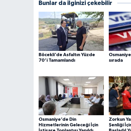
Bunlar da ilginizi çekebilir
Böcekli’de Asfaltın Yüzde
Osmaniye 
70’i Tamamlandı
sırada
Osmaniye’de Din
Zorkun Ya
Hizmetlerinin Geleceği İçin
Şenliği İç
İstişare Toplantısı Yapıldı
Başladı! Y