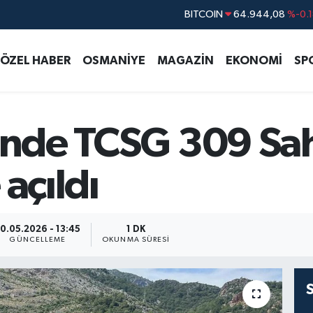
DOLAR
47,7436
%0.1
EURO
55,2510
%0.3
ÖZEL HABER
OSMANİYE
MAGAZİN
EKONOMİ
SP
STERLİN
64,4811
%0.3
GRAM ALTIN
6660.55
%0.0
BİST100
13.779
%-1
sinde TCSG 309 Sah
açıldı
0.05.2026 - 13:45
1 DK
GÜNCELLEME
OKUNMA SÜRESI