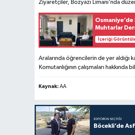
Ziyaretçiler, Bozyazı Limanı'nda düzen
Osmaniye’de S
Muhtarlar Der
İçeriği Görüntül
Aralarında öğrencilerin de yer aldığı k
Komutanlığının çalışmaları hakkında bil
Kaynak:
AA
EDITÖRÜN SEÇTIĞI
Böcekli’de Asf