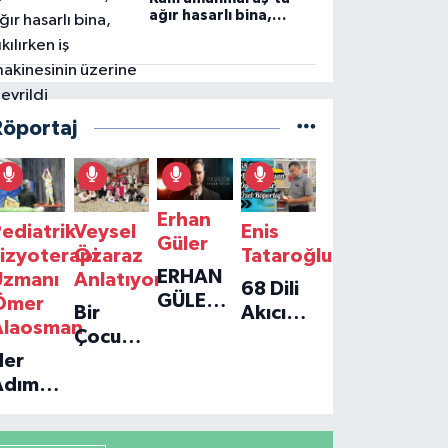
ağır hasarlı bina,
yıkılırken iş
makinesinin üzerine
devrildi
Röportaj
Erhan
ediatrik
Veysel
Enis
Güler
izyoterapi
Özaraz
Tataroğlu
ERHAN
Uzmanı
Anlatıyor
68 Dili
GÜLER'IN
Ömer
Bir
Akıcı
YENI
Alaosman
Çocuğun
Konuşan
TEKLISI
Her
Umudu,
Öğretmenle
'TEK
Adım
Bir
Özel
GERÇEĞIM'LE
ir
Vakfın
Röportaj
BÜYÜK
Umut:
Yolculuğu
DÖNÜŞÜ