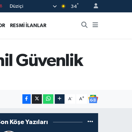
°
Düziçi
34
8
2
OR
RESMİ İLANLAR
8
3
4
il Güvenlik
-
+
A
A
Son Köşe Yazıları