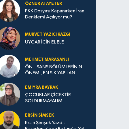
ÖZNUR ATAYETER
PKK Dosyası Kapanırken İran
Denklemi Açılıyor mu?
MÜRVET YAZICI KAZGI
UYGAR İÇİN EL ELE
MEHMET MARAŞANLI
ÖN LİSANS BÖLÜMLERİNİN
ÖNEMİ, EN SIK YAPILAN
HATALAR VE DOĞRU TERCİH
STRATEJİLERİ
EMIYRA BAYRAK
ÇOCUKLAR ÇİÇEKTİR
SOLDURMAYALIM
ERSIN ŞIMŞEK
Ersin Şimşek Yazdı:
Karadeniz’den Batum’a, Yolun