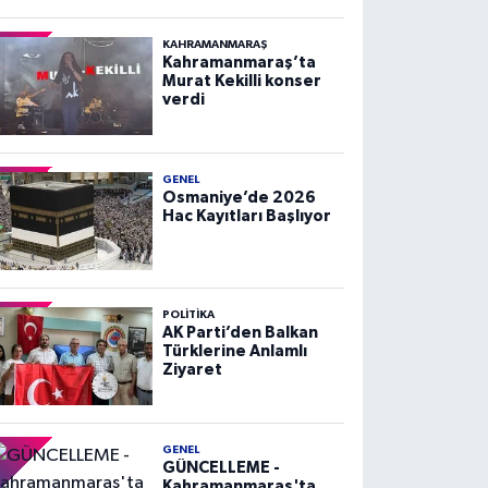
KAHRAMANMARAŞ
Kahramanmaraş’ta
Murat Kekilli konser
verdi
GENEL
Osmaniye’de 2026
Hac Kayıtları Başlıyor
POLITIKA
AK Parti’den Balkan
Türklerine Anlamlı
Ziyaret
GENEL
GÜNCELLEME -
Kahramanmaraş'ta