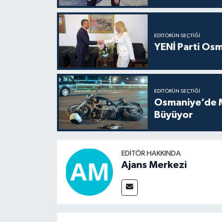
EDITÖRÜN SEÇTIĞI
YENİ Parti Osm
EDITÖRÜN SEÇTIĞI
Osmaniye’de Mo
Büyüyor
EDITÖR HAKKINDA
Ajans Merkezi