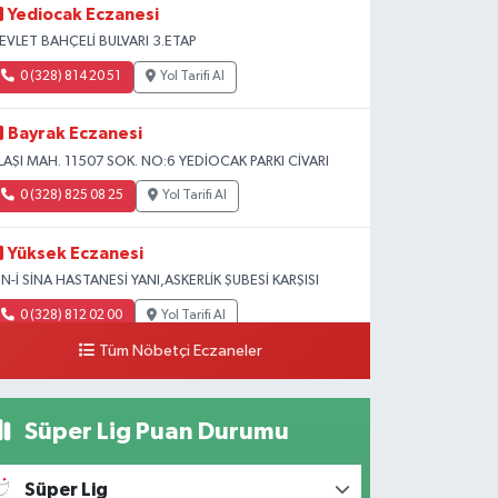
Yediocak Eczanesi
EVLET BAHÇELİ BULVARI 3.ETAP
0 (328) 814 20 51
Yol Tarifi Al
Bayrak Eczanesi
LAŞI MAH. 11507 SOK. NO:6 YEDİOCAK PARKI CİVARI
0 (328) 825 08 25
Yol Tarifi Al
Yüksek Eczanesi
BN-İ SİNA HASTANESİ YANI,ASKERLİK ŞUBESİ KARŞISI
0 (328) 812 02 00
Yol Tarifi Al
Tüm Nöbetçi Eczaneler
Süper Lig Puan Durumu
Süper Lig