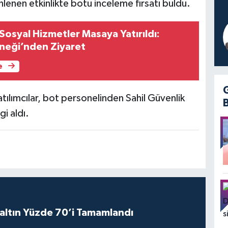
lenen etkinlikte botu inceleme fırsatı buldu.
osyal Hizmetler Masaya Yatırıldı:
neği’nden Ziyaret
e
atılımcılar, bot personelinden Sahil Güvenlik
gi aldı.
altın Yüzde 70’i Tamamlandı