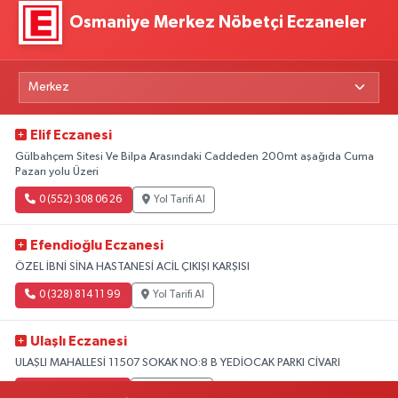
Osmaniye Merkez Nöbetçi Eczaneler
Elif Eczanesi
Gülbahçem Sitesi Ve Bilpa Arasındaki Caddeden 200mt aşağıda Cuma
Pazarı yolu Üzeri
0 (552) 308 06 26
Yol Tarifi Al
Efendioğlu Eczanesi
ÖZEL İBNİ SİNA HASTANESİ ACİL ÇIKIŞI KARŞISI
0 (328) 814 11 99
Yol Tarifi Al
Ulaşlı Eczanesi
ULAŞLI MAHALLESİ 11507 SOKAK NO:8 B YEDİOCAK PARKI CİVARI
0 (546) 158 81 80
Yol Tarifi Al