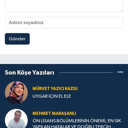
Gönder
Son Köşe Yazıları
MÜRVET YAZICI KAZGI
UYGAR İÇİN EL ELE
MEHMET MARAŞANLI
ÖN LİSANS BÖLÜMLERİNİN ÖNEMİ, EN SIK
YAPILAN HATALAR VE DOĞRU TERCİH