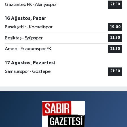
Gaziantep FK - Alanyaspor
21:30
16 Ağustos, Pazar
Başakşehir - Kocaelispor
19:00
Beşiktaş - Eyüpspor
21:30
Amed - Erzurumspor FK
21:30
17 Ağustos, Pazartesi
Samsunspor - Göztepe
21:30