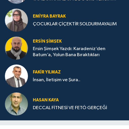
STRATEJİLERİ
EMIYRA BAYRAK
ÇOCUKLAR ÇİÇEKTİR SOLDURMAYALIM
ERSIN ŞIMŞEK
Ersin Şimşek Yazdı: Karadeniz’den
Batum’a, Yolun Bana Bıraktıkları
FAKIR YILMAZ
İnsan, İletişim ve Şura..
HASAN KAYA
DECCAL FİTNESİ VE FETÖ GERÇEĞİ