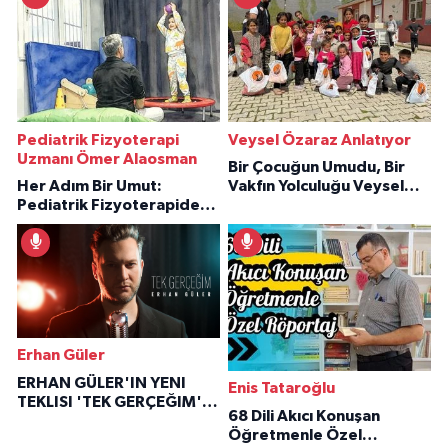
Pediatrik Fizyoterapi
Veysel Özaraz Anlatıyor
Uzmanı Ömer Alaosman
Bir Çocuğun Umudu, Bir
Her Adım Bir Umut:
Vakfın Yolculuğu Veysel
Pediatrik Fizyoterapiden
Özaraz Anlatıyor
İlham Veren Hikâyeler
Erhan Güler
ERHAN GÜLER'IN YENI
Enis Tataroğlu
TEKLISI 'TEK GERÇEĞIM'LE
68 Dili Akıcı Konuşan
BÜYÜK DÖNÜŞÜ
Öğretmenle Özel