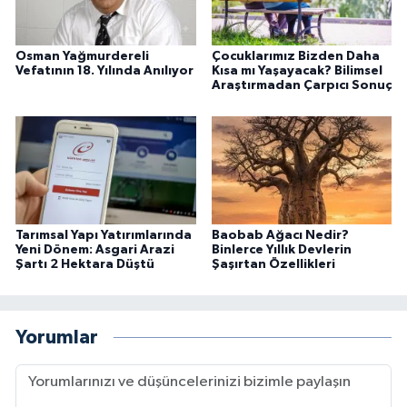
Osman Yağmurdereli
Çocuklarımız Bizden Daha
Vefatının 18. Yılında Anılıyor
Kısa mı Yaşayacak? Bilimsel
Araştırmadan Çarpıcı Sonuç
Tarımsal Yapı Yatırımlarında
Baobab Ağacı Nedir?
Yeni Dönem: Asgari Arazi
Binlerce Yıllık Devlerin
Şartı 2 Hektara Düştü
Şaşırtan Özellikleri
Yorumlar