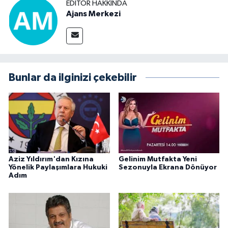
EDITÖR HAKKINDA
Ajans Merkezi
Bunlar da ilginizi çekebilir
Aziz Yıldırım'dan Kızına
Gelinim Mutfakta Yeni
Yönelik Paylaşımlara Hukuki
Sezonuyla Ekrana Dönüyor
Adım