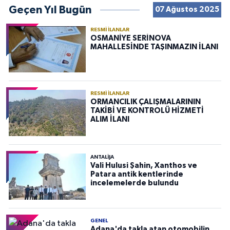
Geçen Yıl Bugün
07 Ağustos 2025
RESMI İLANLAR
OSMANİYE SERİNOVA
MAHALLESİNDE TAŞINMAZIN İLANI
RESMI İLANLAR
ORMANCILIK ÇALIŞMALARININ
TAKİBİ VE KONTROLÜ HİZMETİ
ALIM İLANI
ANTALIJA
Vali Hulusi Şahin, Xanthos ve
Patara antik kentlerinde
incelemelerde bulundu
GENEL
Adana'da takla atan otomobilin