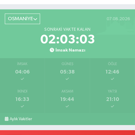
Röportaj
OSMANİYE
07.08.2026
SONRAKI VAKTE KALAN
02:03:02
İmsak Namazı
İMSAK
GÜNEŞ
ÖĞLE
04:06
05:38
12:46
İKINDI
AKŞAM
YATSI
16:33
19:44
21:10
Aylık Vakitler