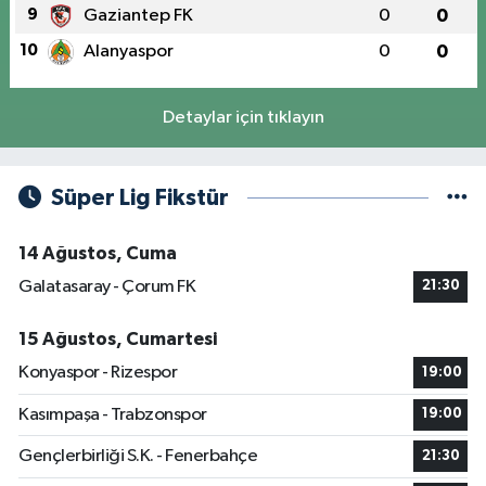
9
Gaziantep FK
0
0
10
Alanyaspor
0
0
Detaylar için tıklayın
Süper Lig Fikstür
14 Ağustos, Cuma
Galatasaray - Çorum FK
21:30
15 Ağustos, Cumartesi
Konyaspor - Rizespor
19:00
Kasımpaşa - Trabzonspor
19:00
Gençlerbirliği S.K. - Fenerbahçe
21:30