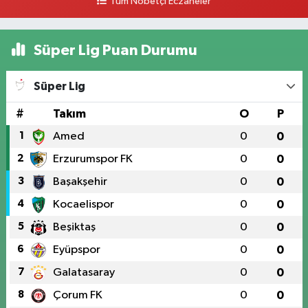
Tüm Nöbetçi Eczaneler
Süper Lig Puan Durumu
Süper Lig
#
Takım
O
P
1
Amed
0
0
2
Erzurumspor FK
0
0
3
Başakşehir
0
0
4
Kocaelispor
0
0
5
Beşiktaş
0
0
6
Eyüpspor
0
0
7
Galatasaray
0
0
8
Çorum FK
0
0