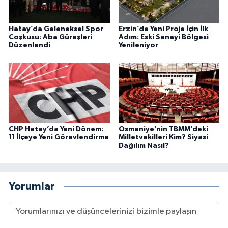
Hatay’da Geleneksel Spor
Erzin’de Yeni Proje İçin İlk
Coşkusu: Aba Güreşleri
Adım: Eski Sanayi Bölgesi
Düzenlendi
Yenileniyor
CHP Hatay’da Yeni Dönem:
Osmaniye’nin TBMM’deki
11 İlçeye Yeni Görevlendirme
Milletvekilleri Kim? Siyasi
Dağılım Nasıl?
Yorumlar