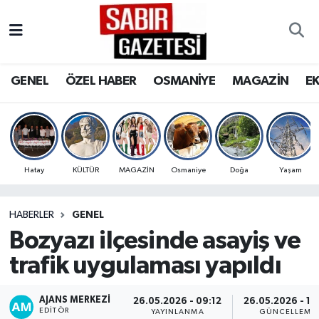
GENEL
Osmaniye Nöbetçi Eczaneler
GENEL
ÖZEL HABER
OSMANİYE
MAGAZİN
E
ÖZEL HABER
Osmaniye Hava Durumu
OSMANİYE
Osmaniye Trafik Yoğunluk Haritası
MAGAZİN
Süper Lig Puan Durumu ve Fikstür
Hatay
KÜLTÜR
MAGAZİN
Osmaniye
Doğa
Yaşam
EKONOMİ
Tüm Manşetler
HABERLER
GENEL
Bozyazı ilçesinde asayiş ve
SPOR
Son Dakika Haberleri
trafik uygulaması yapıldı
RESMİ İLANLAR
Haber Arşivi
AJANS MERKEZI
26.05.2026 - 09:12
26.05.2026 - 10
EDITÖR
YAYINLANMA
GÜNCELLEME