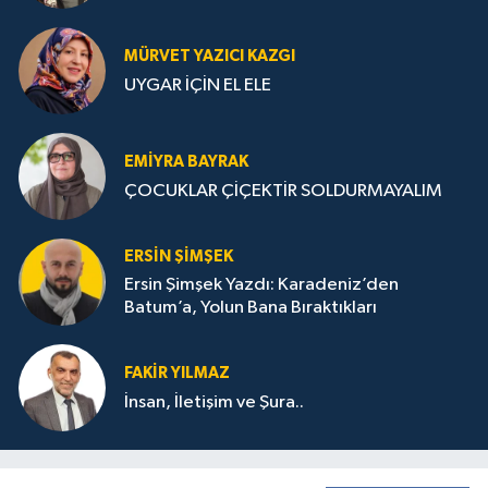
MÜRVET YAZICI KAZGI
UYGAR İÇİN EL ELE
EMIYRA BAYRAK
ÇOCUKLAR ÇİÇEKTİR SOLDURMAYALIM
ERSIN ŞIMŞEK
Ersin Şimşek Yazdı: Karadeniz’den
Batum’a, Yolun Bana Bıraktıkları
FAKIR YILMAZ
İnsan, İletişim ve Şura..