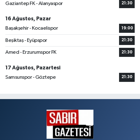
Gaziantep FK - Alanyaspor
21:30
16 Ağustos, Pazar
Başakşehir - Kocaelispor
19:00
Beşiktaş - Eyüpspor
21:30
Amed - Erzurumspor FK
21:30
17 Ağustos, Pazartesi
Samsunspor - Göztepe
21:30