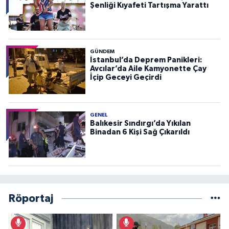
Şenliği Kıyafeti Tartışma Yarattı
GÜNDEM
İstanbul’da Deprem Panikleri:
Avcılar’da Aile Kamyonette Çay
İçip Geceyi Geçirdi
GENEL
Balıkesir Sındırgı’da Yıkılan
Binadan 6 Kişi Sağ Çıkarıldı
Röportaj