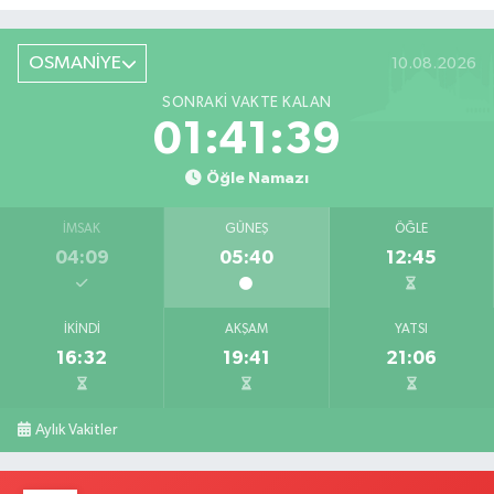
Röportaj
OSMANİYE
10.08.2026
SONRAKI VAKTE KALAN
01:41:38
Öğle Namazı
İMSAK
GÜNEŞ
ÖĞLE
04:09
05:40
12:45
İKINDI
AKŞAM
YATSI
16:32
19:41
21:06
Aylık Vakitler