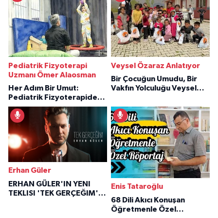
Pediatrik Fizyoterapi
Veysel Özaraz Anlatıyor
Uzmanı Ömer Alaosman
Bir Çocuğun Umudu, Bir
Her Adım Bir Umut:
Vakfın Yolculuğu Veysel
Pediatrik Fizyoterapiden
Özaraz Anlatıyor
İlham Veren Hikâyeler
Erhan Güler
ERHAN GÜLER'IN YENI
Enis Tataroğlu
TEKLISI 'TEK GERÇEĞIM'LE
68 Dili Akıcı Konuşan
BÜYÜK DÖNÜŞÜ
Öğretmenle Özel