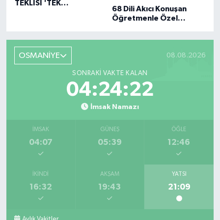
TEKLISI 'TEK
68 Dili Akıcı Konuşan
GERÇEĞIM'LE BÜYÜK
Öğretmenle Özel
DÖNÜŞÜ
Röportaj
OSMANİYE
08.08.2026
SONRAKI VAKTE KALAN
04:24:21
İmsak Namazı
İMSAK
GÜNEŞ
ÖĞLE
04:07
05:39
12:46
İKINDI
AKŞAM
YATSI
16:32
19:43
21:09
Aylık Vakitler