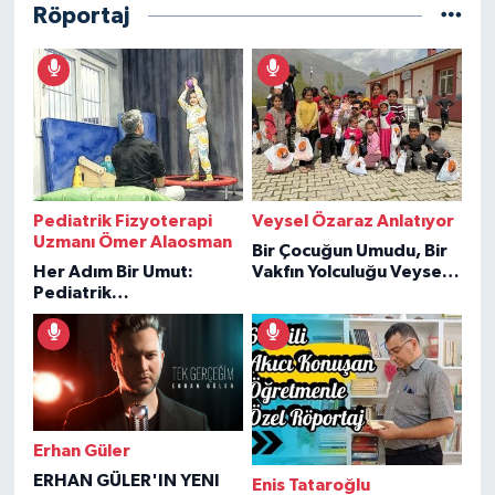
Röportaj
Pediatrik Fizyoterapi
Veysel Özaraz Anlatıyor
Uzmanı Ömer Alaosman
Bir Çocuğun Umudu, Bir
Her Adım Bir Umut:
Vakfın Yolculuğu Veysel
Pediatrik
Özaraz Anlatıyor
Fizyoterapiden İlham
Veren Hikâyeler
Erhan Güler
ERHAN GÜLER'IN YENI
Enis Tataroğlu