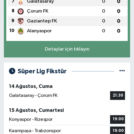
7
Galatasaray
0
0
8
Çorum FK
0
0
9
Gaziantep FK
0
0
10
Alanyaspor
0
0
Detaylar için tıklayın
Süper Lig Fikstür
14 Ağustos, Cuma
Galatasaray - Çorum FK
21:30
15 Ağustos, Cumartesi
Konyaspor - Rizespor
19:00
Kasımpaşa - Trabzonspor
19:00