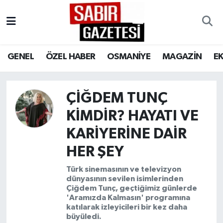
GENEL
Osmaniye Nöbetçi Eczaneler
GENEL
ÖZEL HABER
OSMANİYE
MAGAZİN
E
ÖZEL HABER
Osmaniye Hava Durumu
OSMANİYE
Osmaniye Trafik Yoğunluk Haritası
ÇIĞDEM TUNÇ
KIMDIR? HAYATI VE
MAGAZİN
Süper Lig Puan Durumu ve Fikstür
KARIYERINE DAIR
EKONOMİ
Tüm Manşetler
HER ŞEY
SPOR
Son Dakika Haberleri
Türk sinemasının ve televizyon
dünyasının sevilen isimlerinden
Çiğdem Tunç, geçtiğimiz günlerde
RESMİ İLANLAR
Haber Arşivi
'Aramızda Kalmasın' programına
katılarak izleyicileri bir kez daha
büyüledi.