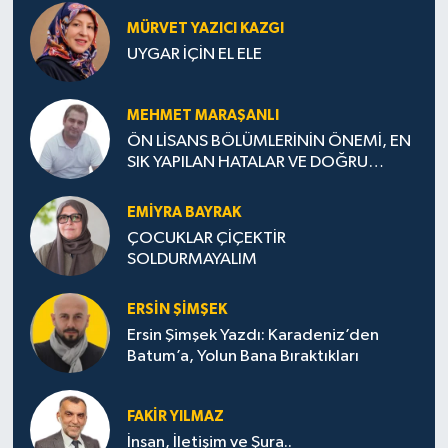
MÜRVET YAZICI KAZGI
UYGAR İÇİN EL ELE
MEHMET MARAŞANLI
ÖN LİSANS BÖLÜMLERİNİN ÖNEMİ, EN
SIK YAPILAN HATALAR VE DOĞRU
TERCİH STRATEJİLERİ
EMIYRA BAYRAK
ÇOCUKLAR ÇİÇEKTİR
SOLDURMAYALIM
ERSIN ŞIMŞEK
Ersin Şimşek Yazdı: Karadeniz’den
Batum’a, Yolun Bana Bıraktıkları
FAKIR YILMAZ
İnsan, İletişim ve Şura..