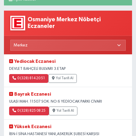
Osmaniye Merkez Nöbetçi
Eczaneler
Yediocak Eczanesi
DEVLET BAHÇELİ BULVARI 3.ETAP
0 (328) 814 20 51
Yol Tarifi Al
Bayrak Eczanesi
ULAŞI MAH. 11507 SOK. NO:6 YEDİOCAK PARKI CİVARI
0 (328) 825 08 25
Yol Tarifi Al
Yüksek Eczanesi
İBN-İ SİNA HASTANESİ YANI,ASKERLİK ŞUBESİ KARŞISI