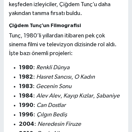
keşfeden izleyiciler, Çiğdem Tunç’u daha
yakından tanıma fırsatı buldu.
Çiğdem Tunç’un Filmografisi
Tunç, 1980’li yıllardan itibaren pek çok
sinema filmi ve televizyon dizisinde rol aldı.
İşte bazı önemli projeleri:
1980
:
Renkli Dünya
1982
:
Hasret Sancısı
,
O Kadın
1983
:
Gecenin Sonu
1984
:
Alev Alev
,
Kayıp Kızlar
,
Şabaniye
1990
:
Can Dostlar
1996
:
Çılgın Bediş
2004
:
Neredesin Firuze