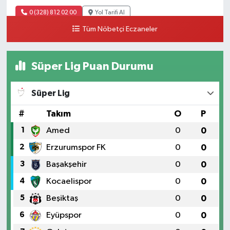
0 (328) 812 02 00
Yol Tarifi Al
Tüm Nöbetçi Eczaneler
Süper Lig Puan Durumu
Süper Lig
#
Takım
O
P
1
Amed
0
0
2
Erzurumspor FK
0
0
3
Başakşehir
0
0
4
Kocaelispor
0
0
5
Beşiktaş
0
0
6
Eyüpspor
0
0