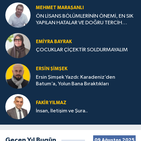
MEHMET MARAŞANLI
ÖN LİSANS BÖLÜMLERİNİN ÖNEMİ, EN SIK
YAPILAN HATALAR VE DOĞRU TERCİH
STRATEJİLERİ
EMIYRA BAYRAK
ÇOCUKLAR ÇİÇEKTİR SOLDURMAYALIM
ERSIN ŞIMŞEK
Ersin Şimşek Yazdı: Karadeniz’den
Batum’a, Yolun Bana Bıraktıkları
FAKIR YILMAZ
İnsan, İletişim ve Şura..
Geçen Yıl Bugün
09 Ağustos 2025