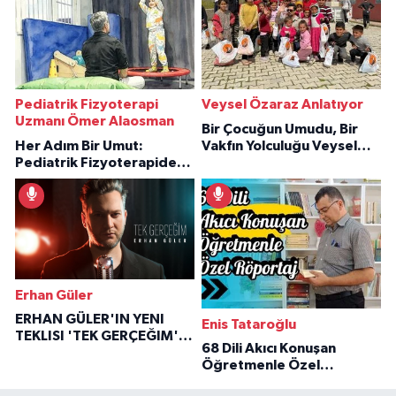
Pediatrik Fizyoterapi
Veysel Özaraz Anlatıyor
Uzmanı Ömer Alaosman
Bir Çocuğun Umudu, Bir
Her Adım Bir Umut:
Vakfın Yolculuğu Veysel
Pediatrik Fizyoterapiden
Özaraz Anlatıyor
İlham Veren Hikâyeler
Erhan Güler
ERHAN GÜLER'IN YENI
Enis Tataroğlu
TEKLISI 'TEK GERÇEĞIM'LE
68 Dili Akıcı Konuşan
BÜYÜK DÖNÜŞÜ
Öğretmenle Özel
Röportaj