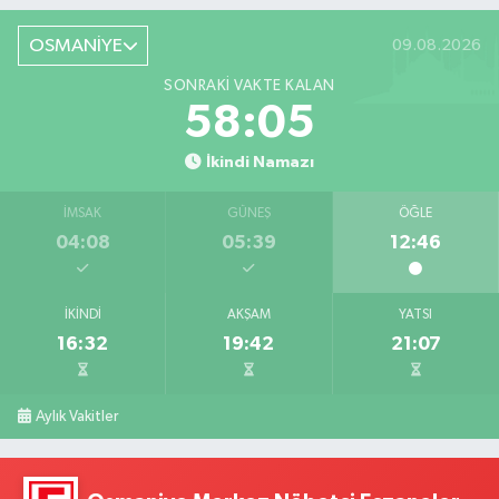
OSMANİYE
09.08.2026
SONRAKI VAKTE KALAN
58:04
İkindi Namazı
İMSAK
GÜNEŞ
ÖĞLE
04:08
05:39
12:46
İKINDI
AKŞAM
YATSI
16:32
19:42
21:07
Aylık Vakitler