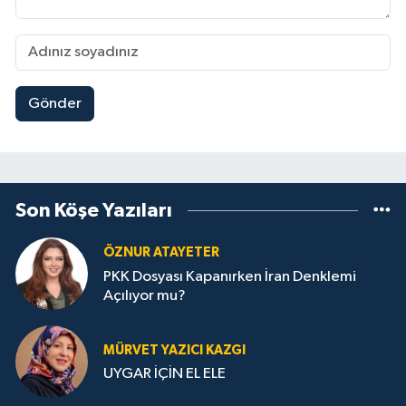
Gönder
Son Köşe Yazıları
ÖZNUR ATAYETER
PKK Dosyası Kapanırken İran Denklemi
Açılıyor mu?
MÜRVET YAZICI KAZGI
UYGAR İÇİN EL ELE