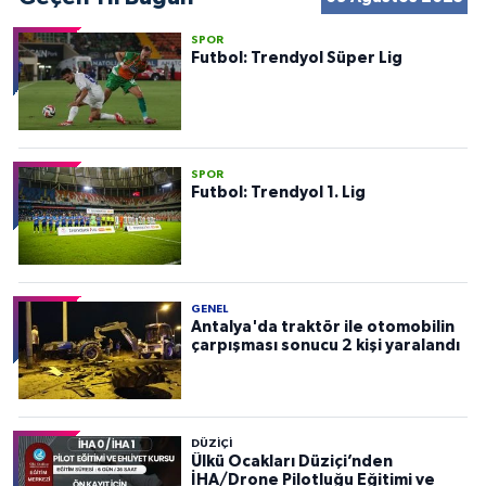
SPOR
Futbol: Trendyol Süper Lig
SPOR
Futbol: Trendyol 1. Lig
GENEL
Antalya'da traktör ile otomobilin
çarpışması sonucu 2 kişi yaralandı
DÜZIÇI
Ülkü Ocakları Düziçi’nden
İHA/Drone Pilotluğu Eğitimi ve