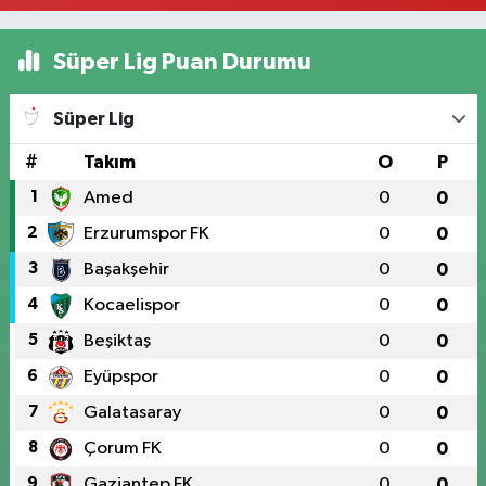
Süper Lig Puan Durumu
Süper Lig
#
Takım
O
P
1
Amed
0
0
2
Erzurumspor FK
0
0
3
Başakşehir
0
0
4
Kocaelispor
0
0
5
Beşiktaş
0
0
6
Eyüpspor
0
0
7
Galatasaray
0
0
8
Çorum FK
0
0
9
Gaziantep FK
0
0