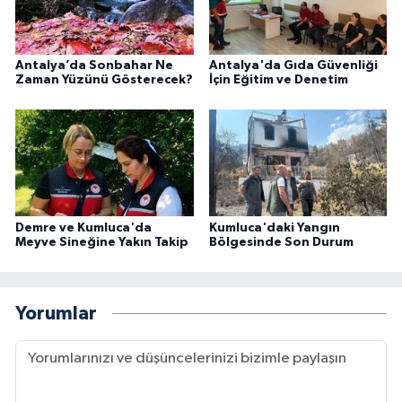
Antalya’da Sonbahar Ne
Antalya'da Gıda Güvenliği
Zaman Yüzünü Gösterecek?
İçin Eğitim ve Denetim
Demre ve Kumluca'da
Kumluca'daki Yangın
Meyve Sineğine Yakın Takip
Bölgesinde Son Durum
Yorumlar