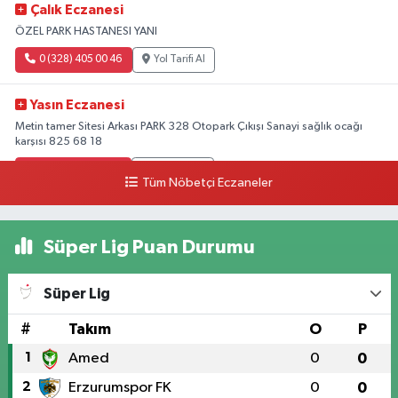
Çalık Eczanesi
ÖZEL PARK HASTANESI YANI
0 (328) 405 00 46
Yol Tarifi Al
Yasın Eczanesi
Metin tamer Sitesi Arkası PARK 328 Otopark Çıkışı Sanayi sağlık ocağı
karşısı 825 68 18
0 (328) 825 68 18
Yol Tarifi Al
Tüm Nöbetçi Eczaneler
Süper Lig Puan Durumu
Süper Lig
#
Takım
O
P
1
Amed
0
0
2
Erzurumspor FK
0
0