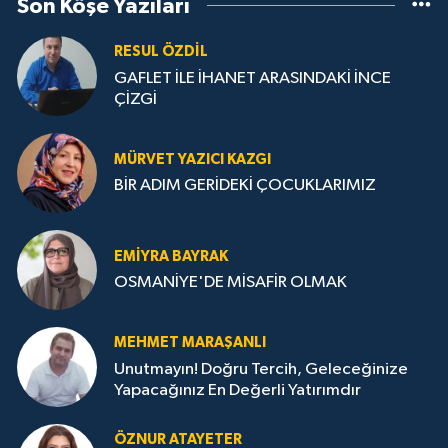
Son Köşe Yazıları
RESUL ÖZDIL
GAFLET İLE İHANET ARASINDAKİ İNCE
ÇİZGİ
MÜRVET YAZICI KAZGI
BİR ADIM GERİDEKİ ÇOCUKLARIMIZ
EMIYRA BAYRAK
OSMANİYE'DE MİSAFİR OLMAK
MEHMET MARAŞANLI
Unutmayın! Doğru Tercih, Geleceğinize
Yapacağınız En Değerli Yatırımdır
ÖZNUR ATAYETER