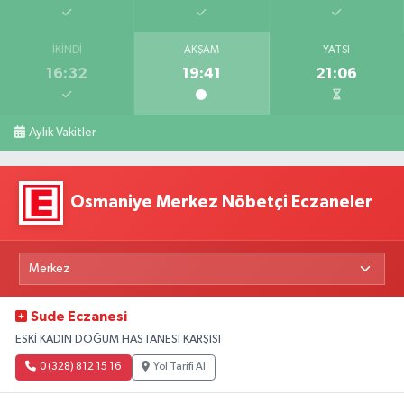
İKINDI
AKŞAM
YATSI
16:32
19:41
21:06
Aylık Vakitler
Osmaniye Merkez Nöbetçi Eczaneler
Sude Eczanesi
ESKİ KADIN DOĞUM HASTANESİ KARŞISI
0 (328) 812 15 16
Yol Tarifi Al