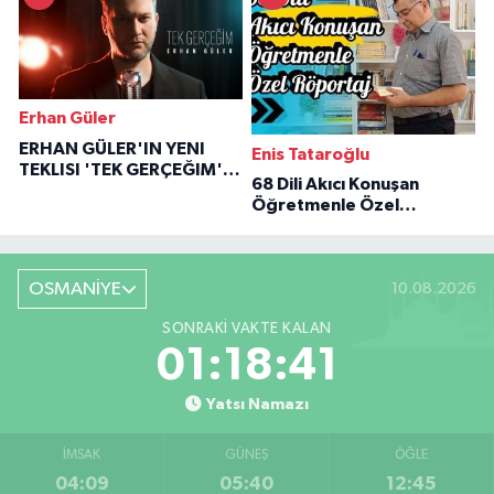
Erhan Güler
ERHAN GÜLER'IN YENI
Enis Tataroğlu
TEKLISI 'TEK GERÇEĞIM'LE
68 Dili Akıcı Konuşan
BÜYÜK DÖNÜŞÜ
Öğretmenle Özel
Röportaj
OSMANİYE
10.08.2026
SONRAKI VAKTE KALAN
01:18:40
Yatsı Namazı
İMSAK
GÜNEŞ
ÖĞLE
04:09
05:40
12:45