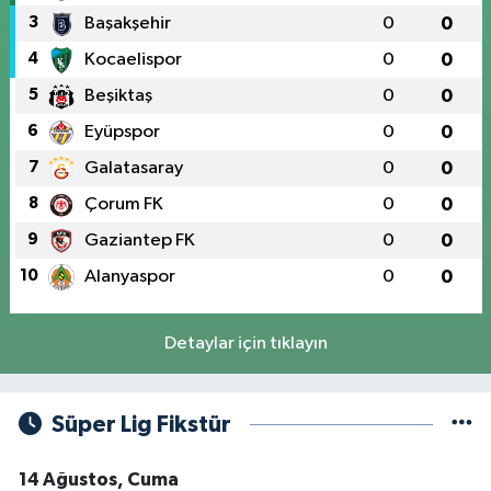
3
Başakşehir
0
0
4
Kocaelispor
0
0
5
Beşiktaş
0
0
6
Eyüpspor
0
0
7
Galatasaray
0
0
8
Çorum FK
0
0
9
Gaziantep FK
0
0
10
Alanyaspor
0
0
Detaylar için tıklayın
Süper Lig Fikstür
14 Ağustos, Cuma