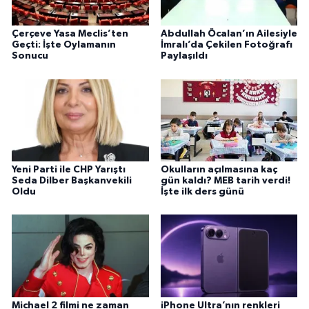
Çerçeve Yasa Meclis’ten
Abdullah Öcalan’ın Ailesiyle
Geçti: İşte Oylamanın
İmralı’da Çekilen Fotoğrafı
Sonucu
Paylaşıldı
Yeni Parti ile CHP Yarıştı
Okulların açılmasına kaç
Seda Dilber Başkanvekili
gün kaldı? MEB tarih verdi!
Oldu
İşte ilk ders günü
Michael 2 filmi ne zaman
iPhone Ultra’nın renkleri