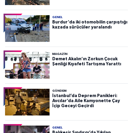
GENEL
Burdur'da iki otomobilin çarpıştığı
kazada sürücüler yaralandı
MAGAZİN
Demet Akalın’ın Zorkun Çocuk
Şenliği Kıyafeti Tartışma Yarattı
GÜNDEM
İstanbul’da Deprem Panikleri:
Avcılar’da Aile Kamyonette Çay
İçip Geceyi Geçirdi
GENEL
Balıkesir Sındırgı’da Yıkılan