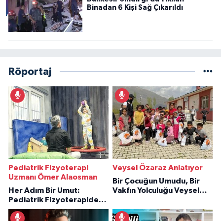
Binadan 6 Kişi Sağ Çıkarıldı
Röportaj
Pediatrik Fizyoterapi
Veysel Özaraz Anlatıyor
Uzmanı Ömer Alaosman
Bir Çocuğun Umudu, Bir
Her Adım Bir Umut:
Vakfın Yolculuğu Veysel
Pediatrik Fizyoterapiden
Özaraz Anlatıyor
İlham Veren Hikâyeler