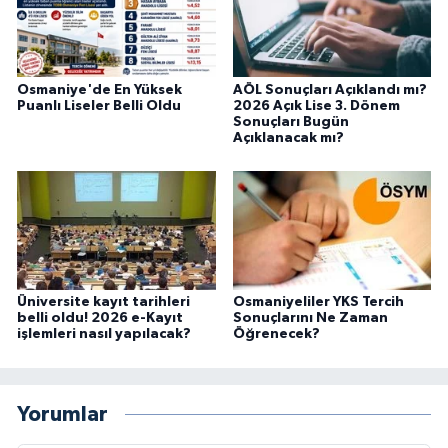
Osmaniye'de En Yüksek
AÖL Sonuçları Açıklandı mı?
Puanlı Liseler Belli Oldu
2026 Açık Lise 3. Dönem
Sonuçları Bugün
Açıklanacak mı?
Üniversite kayıt tarihleri
Osmaniyeliler YKS Tercih
belli oldu! 2026 e-Kayıt
Sonuçlarını Ne Zaman
işlemleri nasıl yapılacak?
Öğrenecek?
Yorumlar