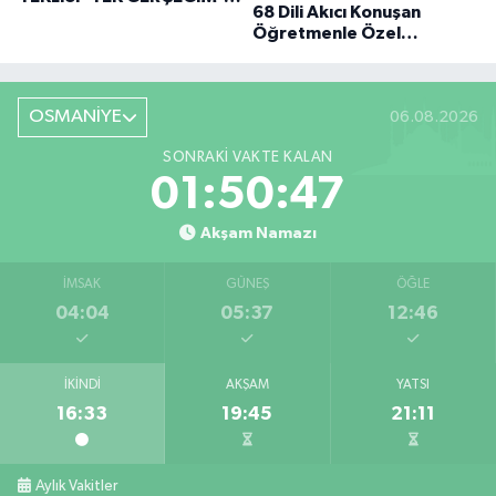
68 Dili Akıcı Konuşan
BÜYÜK DÖNÜŞÜ
Öğretmenle Özel
Röportaj
OSMANİYE
06.08.2026
SONRAKI VAKTE KALAN
01:50:46
Akşam Namazı
İMSAK
GÜNEŞ
ÖĞLE
04:04
05:37
12:46
İKINDI
AKŞAM
YATSI
16:33
19:45
21:11
Aylık Vakitler