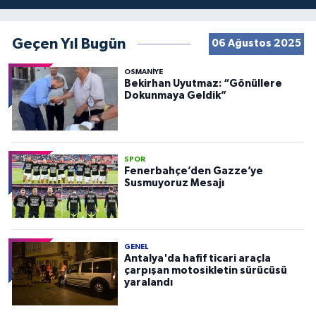
Geçen Yıl Bugün
06 Ağustos 2025
OSMANIYE
Bekirhan Uyutmaz: “Gönüllere
Dokunmaya Geldik”
SPOR
Fenerbahçe’den Gazze’ye
Susmuyoruz Mesajı
GENEL
Antalya'da hafif ticari araçla
çarpışan motosikletin sürücüsü
yaralandı