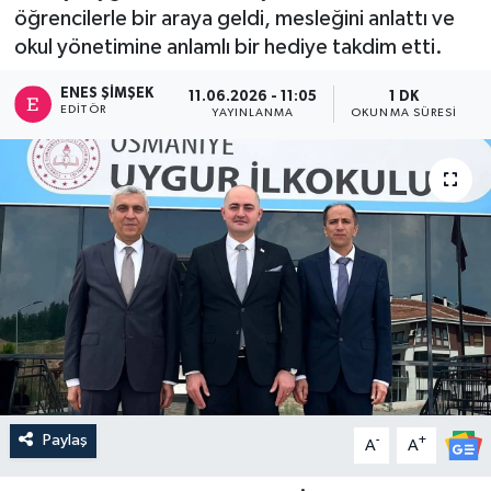
öğrencilerle bir araya geldi, mesleğini anlattı ve
okul yönetimine anlamlı bir hediye takdim etti.
ENES ŞIMŞEK
11.06.2026 - 11:05
1 DK
EDITÖR
YAYINLANMA
OKUNMA SÜRESI
Paylaş
-
+
A
A