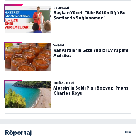
EKONOMI
Başkan Yücel: “Aile Bütünlüğü Bu
Şartlarda Sağlanamaz”
YAŞAM
Kahvaltıların Gizli Yıldızı Ev Yapımı
Acılı Sos
DOĞA - GEZI
Mersin’in Saklı Plajı Bozyazı Prens
Charles Koyu
Röportaj