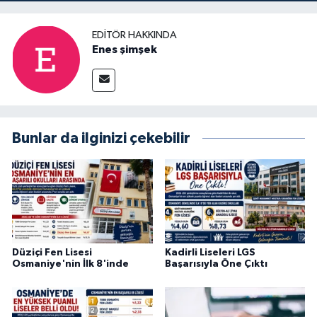
EDITÖR HAKKINDA
Enes şimşek
Bunlar da ilginizi çekebilir
Düziçi Fen Lisesi
Kadirli Liseleri LGS
Osmaniye'nin İlk 8'inde
Başarısıyla Öne Çıktı