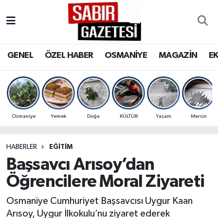
GENEL
Osmaniye Nöbetçi Eczaneler
GENEL
ÖZEL HABER
OSMANİYE
MAGAZİN
E
ÖZEL HABER
Osmaniye Hava Durumu
OSMANİYE
Osmaniye Trafik Yoğunluk Haritası
MAGAZİN
Süper Lig Puan Durumu ve Fikstür
Osmaniye
Yemek
Doğa
KÜLTÜR
Yaşam
Mersin
EKONOMİ
Tüm Manşetler
HABERLER
EĞITIM
Başsavcı Arısoy’dan
SPOR
Son Dakika Haberleri
Öğrencilere Moral Ziyareti
RESMİ İLANLAR
Haber Arşivi
Osmaniye Cumhuriyet Başsavcısı Uygur Kaan
Arısoy, Uygur İlkokulu’nu ziyaret ederek