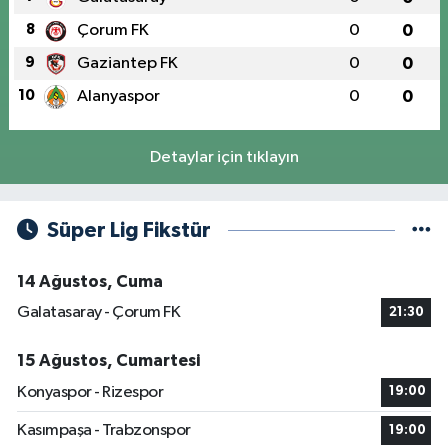
8
Çorum FK
0
0
9
Gaziantep FK
0
0
10
Alanyaspor
0
0
Detaylar için tıklayın
Süper Lig Fikstür
14 Ağustos, Cuma
Galatasaray - Çorum FK
21:30
15 Ağustos, Cumartesi
Konyaspor - Rizespor
19:00
Kasımpaşa - Trabzonspor
19:00