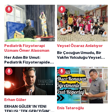
Pediatrik Fizyoterapi
Veysel Özaraz Anlatıyor
Uzmanı Ömer Alaosman
Bir Çocuğun Umudu, Bir
Her Adım Bir Umut:
Vakfın Yolculuğu Veysel
Pediatrik Fizyoterapiden
Özaraz Anlatıyor
İlham Veren Hikâyeler
Erhan Güler
ERHAN GÜLER'IN YENI
Enis Tataroğlu
TEKLISI 'TEK GERÇEĞIM'LE