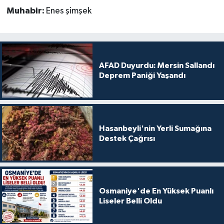
Muhabir:
Enes şimşek
AFAD Duyurdu: Mersin Sallandı
Deprem Paniği Yaşandı
Hasanbeyli'nin Yerli Sumağına
Destek Çağrısı
Osmaniye'de En Yüksek Puanlı
Liseler Belli Oldu