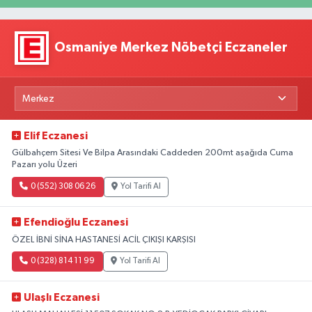
Osmaniye Merkez Nöbetçi Eczaneler
Elif Eczanesi
Gülbahçem Sitesi Ve Bilpa Arasındaki Caddeden 200mt aşağıda Cuma
Pazarı yolu Üzeri
0 (552) 308 06 26
Yol Tarifi Al
Efendioğlu Eczanesi
ÖZEL İBNİ SİNA HASTANESİ ACİL ÇIKIŞI KARŞISI
0 (328) 814 11 99
Yol Tarifi Al
Ulaşlı Eczanesi