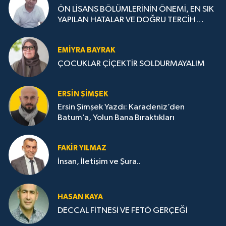
ÖN LİSANS BÖLÜMLERİNİN ÖNEMİ, EN SIK
YAPILAN HATALAR VE DOĞRU TERCİH
STRATEJİLERİ
EMIYRA BAYRAK
ÇOCUKLAR ÇİÇEKTİR SOLDURMAYALIM
ERSIN ŞIMŞEK
Ersin Şimşek Yazdı: Karadeniz’den
Batum’a, Yolun Bana Bıraktıkları
FAKIR YILMAZ
İnsan, İletişim ve Şura..
HASAN KAYA
DECCAL FİTNESİ VE FETÖ GERÇEĞİ