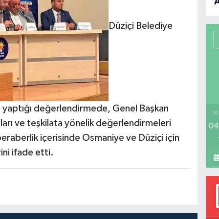
B
Düziçi Belediye
P
H
ı yaptığı değerlendirmede, Genel Başkan
İM
ları ve teşkilata yönelik değerlendirmeleri
04
beraberlik içerisinde Osmaniye ve Düziçi için
ni ifade etti.