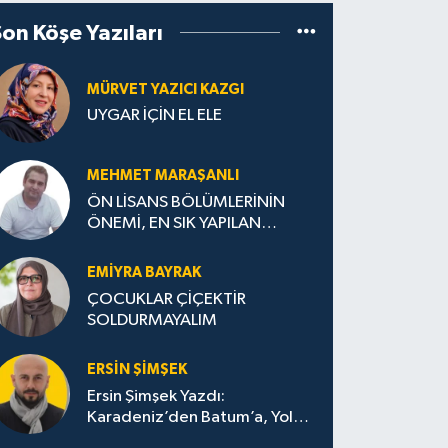
Son Köşe Yazıları
MÜRVET YAZICI KAZGI
UYGAR İÇİN EL ELE
MEHMET MARAŞANLI
ÖN LİSANS BÖLÜMLERİNİN
ÖNEMİ, EN SIK YAPILAN
HATALAR VE DOĞRU TERCİH
STRATEJİLERİ
EMIYRA BAYRAK
ÇOCUKLAR ÇİÇEKTİR
SOLDURMAYALIM
ERSIN ŞIMŞEK
Ersin Şimşek Yazdı:
Karadeniz’den Batum’a, Yolun
Bana Bıraktıkları