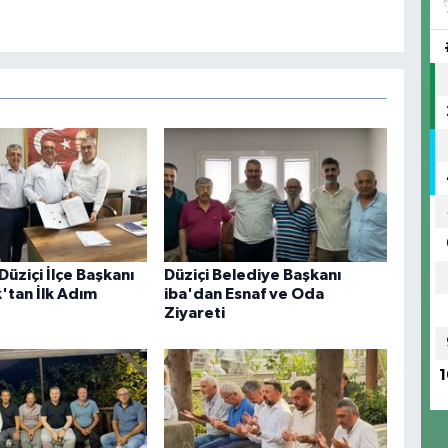
 Düziçi İlçe Başkanı
Düziçi Belediye Başkanı
'tan İlk Adım
iba'dan Esnaf ve Oda
Ziyareti
1