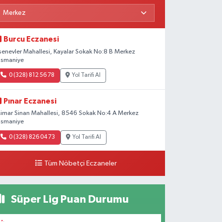
Burcu Eczanesi
senevler Mahallesi, Kayalar Sokak No:8 B Merkez
smaniye
0 (328) 812 56 78
Yol Tarifi Al
Pınar Eczanesi
imar Sinan Mahallesi, 8546 Sokak No:4 A Merkez
smaniye
0 (328) 826 04 73
Yol Tarifi Al
Tüm Nöbetçi Eczaneler
Süper Lig Puan Durumu