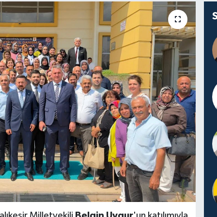
ıkesir Milletvekili
Belgin Uygur
'un katılımıyla