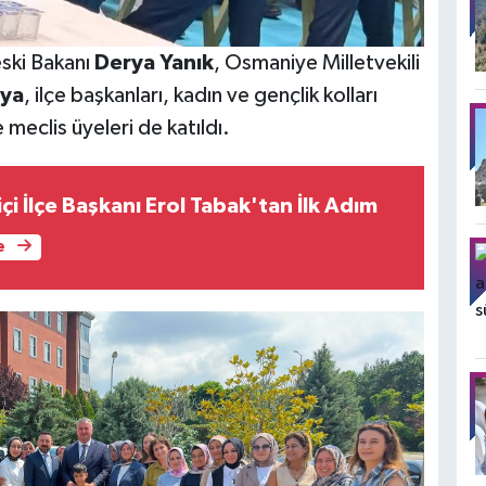
eski Bakanı
Derya Yanık
, Osmaniye Milletvekili
aya
, ilçe başkanları, kadın ve gençlik kolları
e meclis üyeleri de katıldı.
içi İlçe Başkanı Erol Tabak'tan İlk Adım
e