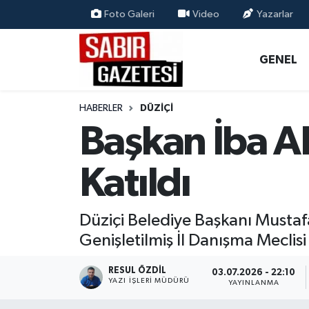
Foto Galeri
Video
Yazarlar
GENEL
Osmaniye Nöbetçi Eczaneler
GENEL
ÖZEL HABER
Osmaniye Hava Durumu
HABERLER
DÜZIÇI
OSMANİYE
Osmaniye Trafik Yoğunluk Haritası
Başkan İba AK
MAGAZİN
Süper Lig Puan Durumu ve Fikstür
Katıldı
EKONOMİ
Tüm Manşetler
Düziçi Belediye Başkanı Mustaf
SPOR
Son Dakika Haberleri
Genişletilmiş İl Danışma Meclisi
RESMİ İLANLAR
Haber Arşivi
RESUL ÖZDIL
03.07.2026 - 22:10
YAZI İŞLERI MÜDÜRÜ
YAYINLANMA