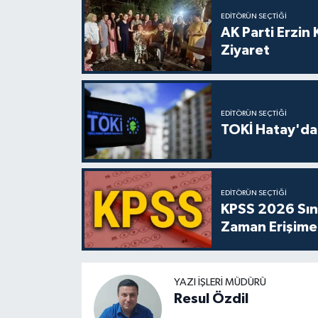
EDITÖRÜN SEÇTIĞI
AK Parti Erzin
Ziyaret
EDITÖRÜN SEÇTIĞI
TOKİ Hatay'da 
EDITÖRÜN SEÇTIĞI
KPSS 2026 Sına
Zaman Erişime
YAZI İŞLERI MÜDÜRÜ
Resul Özdil