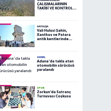
ÇALIŞMALARININ
TAKİBİ VE KONTROLÜ
HİZMETİ ALIM İLANI
ANTALIJA
Vali Hulusi Şahin,
Xanthos ve Patara
antik kentlerinde
incelemelerde
bulundu
GENEL
Adana'da takla atan
otomobilin sürücüsü
yaralandı
SPOR
Zorkun’da Satranç
Turnuvası Coşkusu