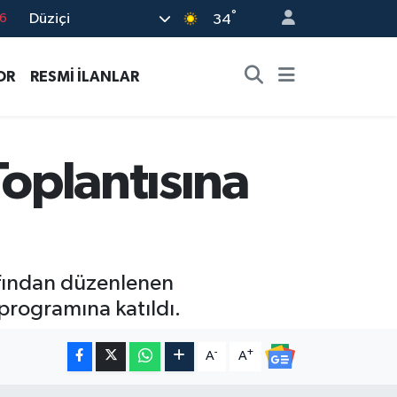
°
Düziçi
7
34
1
OR
RESMİ İLANLAR
2
4
4
Toplantısına
6
rafından düzenlenen
 programına katıldı.
-
+
A
A