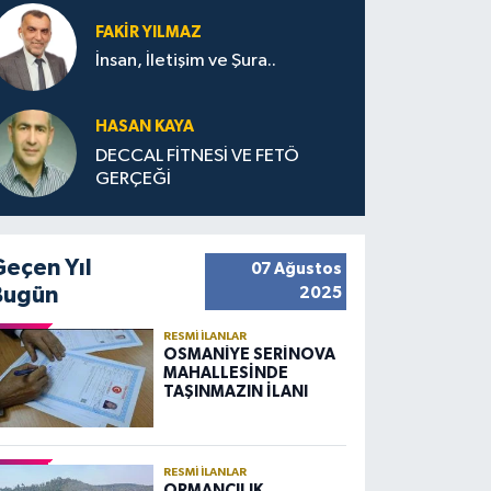
FAKIR YILMAZ
İnsan, İletişim ve Şura..
HASAN KAYA
DECCAL FİTNESİ VE FETÖ
GERÇEĞİ
Geçen Yıl
07 Ağustos
Bugün
2025
RESMI İLANLAR
OSMANİYE SERİNOVA
MAHALLESİNDE
TAŞINMAZIN İLANI
RESMI İLANLAR
ORMANCILIK