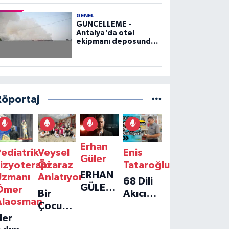
GENEL
GÜNCELLEME -
Antalya'da otel
ekipmanı deposunda
çıkan yangın kontrol
altına alındı
Röportaj
Erhan
ediatrik
Veysel
Enis
Güler
izyoterapi
Özaraz
Tataroğlu
ERHAN
Uzmanı
Anlatıyor
68 Dili
GÜLER'IN
Ömer
Bir
Akıcı
YENI
Alaosman
Çocuğun
Konuşan
TEKLISI
Her
Umudu,
Öğretmenle
'TEK