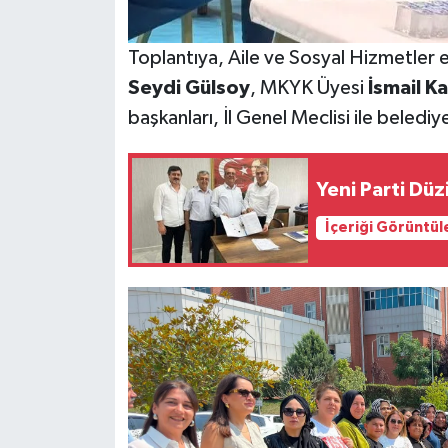
Toplantıya, Aile ve Sosyal Hizmetler 
Seydi Gülsoy
, MKYK Üyesi
İsmail K
başkanları, İl Genel Meclisi ile belediy
Yeni Parti Düz
İçeriği Görüntül