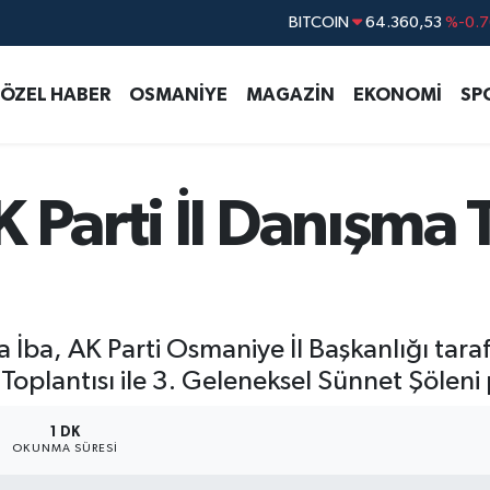
DOLAR
47,7069
%0.1
EURO
55,0265
%0.0
ÖZEL HABER
OSMANİYE
MAGAZİN
EKONOMİ
SP
STERLİN
64,1897
%0.0
GRAM ALTIN
6574.81
%1.4
BİST100
13.887
%6
 Parti İl Danışma 
BITCOIN
64.360,53
%-0.7
a İba, AK Parti Osmaniye İl Başkanlığı ta
 Toplantısı ile 3. Geleneksel Sünnet Şöleni
1 DK
OKUNMA SÜRESI