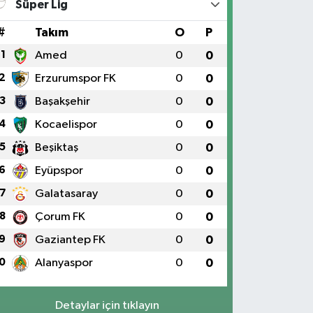
Süper Lig
#
Takım
O
P
1
Amed
0
0
2
Erzurumspor FK
0
0
3
Başakşehir
0
0
4
Kocaelispor
0
0
5
Beşiktaş
0
0
6
Eyüpspor
0
0
7
Galatasaray
0
0
8
Çorum FK
0
0
9
Gaziantep FK
0
0
0
Alanyaspor
0
0
Detaylar için tıklayın