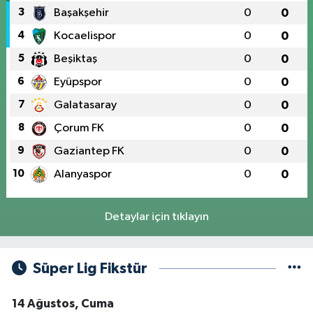
3
Başakşehir
0
0
4
Kocaelispor
0
0
5
Beşiktaş
0
0
6
Eyüpspor
0
0
7
Galatasaray
0
0
8
Çorum FK
0
0
9
Gaziantep FK
0
0
10
Alanyaspor
0
0
Detaylar için tıklayın
Süper Lig Fikstür
14 Ağustos, Cuma