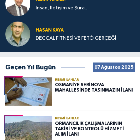
İnsan, İletişim ve Şura..
HASAN KAYA
DECCAL FİTNESİ VE FETÖ GERÇEĞİ
Geçen Yıl Bugün
07 Ağustos 2025
RESMI İLANLAR
OSMANİYE SERİNOVA
MAHALLESİNDE TAŞINMAZIN İLANI
RESMI İLANLAR
ORMANCILIK ÇALIŞMALARININ
TAKİBİ VE KONTROLÜ HİZMETİ
ALIM İLANI