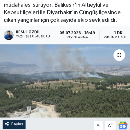
müdahalesi sürüyor. Balıkesir'in Altıeylül ve
Kepsut ilçeleri ile Diyarbakır'ın Çüngüş ilçesinde
çıkan yangınlar için çok sayıda ekip sevk edildi.
RESUL ÖZDIL
05.07.2026 - 18:49
1 DK
YAZI İŞLERI MÜDÜRÜ
YAYINLANMA
OKUNMA SÜRE
Paylaş
-
+
A
A