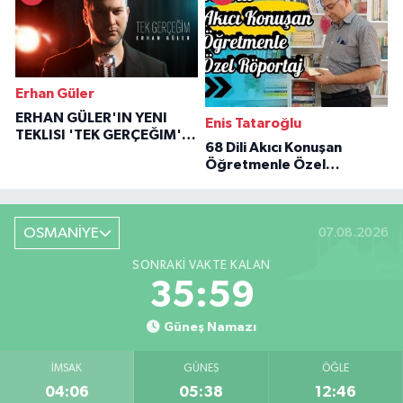
Erhan Güler
ERHAN GÜLER'IN YENI
Enis Tataroğlu
TEKLISI 'TEK GERÇEĞIM'LE
68 Dili Akıcı Konuşan
BÜYÜK DÖNÜŞÜ
Öğretmenle Özel
Röportaj
OSMANİYE
07.08.2026
SONRAKI VAKTE KALAN
35:58
Güneş Namazı
İMSAK
GÜNEŞ
ÖĞLE
04:06
05:38
12:46