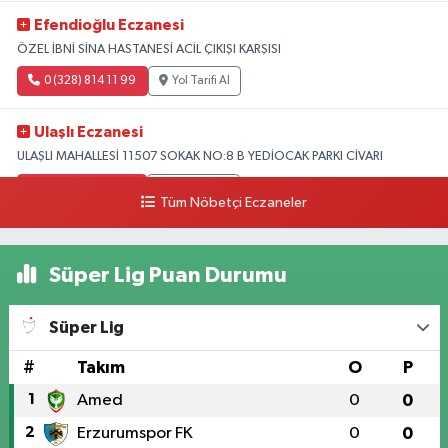
Efendioğlu Eczanesi
ÖZEL İBNİ SİNA HASTANESİ ACİL ÇIKIŞI KARŞISI
0 (328) 814 11 99
Yol Tarifi Al
Ulaşlı Eczanesi
ULAŞLI MAHALLESİ 11507 SOKAK NO:8 B YEDİOCAK PARKI CİVARI
0 (546) 158 81 80
Yol Tarifi Al
Tüm Nöbetçi Eczaneler
Süper Lig Puan Durumu
Süper Lig
#
Takım
O
P
1
Amed
0
0
2
Erzurumspor FK
0
0