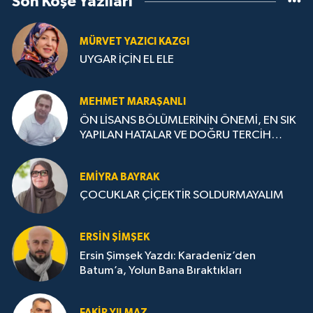
Son Köşe Yazıları
MÜRVET YAZICI KAZGI
UYGAR İÇİN EL ELE
MEHMET MARAŞANLI
ÖN LİSANS BÖLÜMLERİNİN ÖNEMİ, EN SIK
YAPILAN HATALAR VE DOĞRU TERCİH
STRATEJİLERİ
EMIYRA BAYRAK
ÇOCUKLAR ÇİÇEKTİR SOLDURMAYALIM
ERSIN ŞIMŞEK
Ersin Şimşek Yazdı: Karadeniz’den
Batum’a, Yolun Bana Bıraktıkları
FAKIR YILMAZ