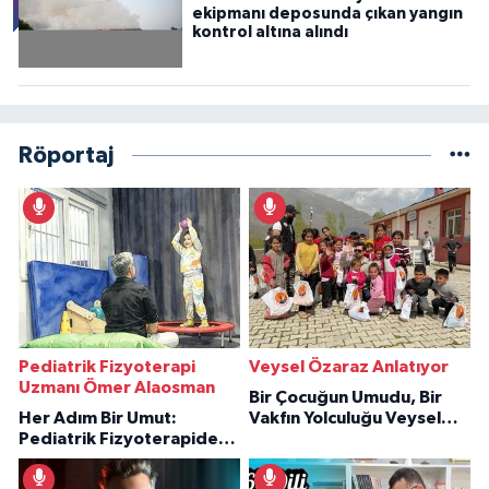
ekipmanı deposunda çıkan yangın
kontrol altına alındı
Röportaj
Pediatrik Fizyoterapi
Veysel Özaraz Anlatıyor
Uzmanı Ömer Alaosman
Bir Çocuğun Umudu, Bir
Her Adım Bir Umut:
Vakfın Yolculuğu Veysel
Pediatrik Fizyoterapiden
Özaraz Anlatıyor
İlham Veren Hikâyeler