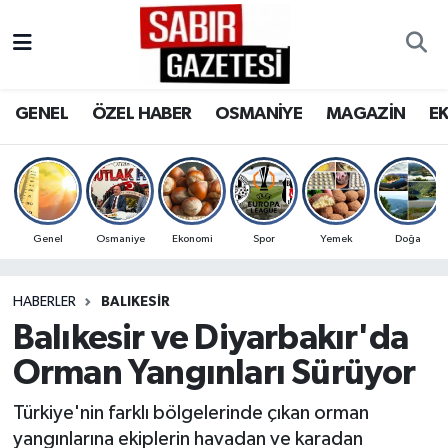
GENEL
Osmaniye Nöbetçi Eczaneler
GENEL
ÖZEL HABER
OSMANİYE
MAGAZİN
E
ÖZEL HABER
Osmaniye Hava Durumu
OSMANİYE
Osmaniye Trafik Yoğunluk Haritası
MAGAZİN
Süper Lig Puan Durumu ve Fikstür
Genel
Osmaniye
Ekonomi
Spor
Yemek
Doğa
EKONOMİ
Tüm Manşetler
HABERLER
BALIKESIR
Balıkesir ve Diyarbakır'da
SPOR
Son Dakika Haberleri
Orman Yangınları Sürüyor
RESMİ İLANLAR
Haber Arşivi
Türkiye'nin farklı bölgelerinde çıkan orman
yangınlarına ekiplerin havadan ve karadan