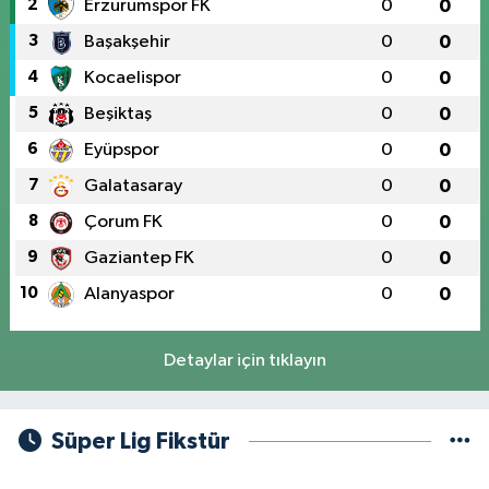
2
Erzurumspor FK
0
0
3
Başakşehir
0
0
4
Kocaelispor
0
0
5
Beşiktaş
0
0
6
Eyüpspor
0
0
7
Galatasaray
0
0
8
Çorum FK
0
0
9
Gaziantep FK
0
0
10
Alanyaspor
0
0
Detaylar için tıklayın
Süper Lig Fikstür