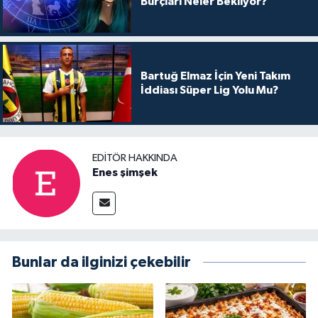
Burçları Neler Bekliyor?
Bartuğ Elmaz İçin Yeni Takım
İddiası Süper Lig Yolu Mu?
EDITÖR HAKKINDA
Enes şimşek
Bunlar da ilginizi çekebilir