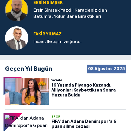
ERSIN ŞIMŞEK
Ersin Şimşek Yazdı: Karadeniz’den
Batum’a, Yolun Bana Bıraktıkları
FAKIR YILMAZ
İnsan, İletişim ve Şura..
Geçen Yıl Bugün
08 Ağustos 2025
YAŞAM
16 Yaşında Piyango Kazandı,
Milyonları Kaybettikten Sonra
Huzuru Buldu
SPOR
FIFA'dan Adana Demirspor'a 6
puan silme cezası