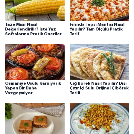
Taze Mısır Nasıl
Fırında Tepsi Mantısı Nasıl
Değerlendirilir? İşte Yaz
Yapılır? Tam Ölçülü Pratik
Sofralarına Pratik Öneriler
Tarif
Osmaniye Usulü Karnıyarık
Çiğ Börek Nasıl Yapılır? Dışı
Yapan Bir Daha
Çıtır İçi Sulu Orijinal Çibörek
Vazgeçmiyor
Tarifi