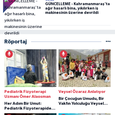
GÜNCELLEME - Kahramanmaraş'ta
ağır hasarlı bina, yıkılırken iş
makinesinin üzerine devrildi
Röportaj
Pediatrik Fizyoterapi
Veysel Özaraz Anlatıyor
Uzmanı Ömer Alaosman
Bir Çocuğun Umudu, Bir
Her Adım Bir Umut:
Vakfın Yolculuğu Veysel
Pediatrik Fizyoterapiden
Özaraz Anlatıyor
İlham Veren Hikâyeler