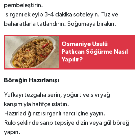
pembeleştirin.
Isırganı ekleyip 3-4 dakika soteleyin. Tuz ve
baharatlarla tatlandırın. Soğumaya bırakın.
Osmaniye Usulü
Patlıcan Söğürme Nasıl
Yapılır?
Böreğin Hazırlanışı
Yufkayı tezgaha serin, yoğurt ve sıvı yağ
karışımıyla hafifçe ıslatın.
Hazırladığınız ısırganlı harcı içine yayın.
Rulo şeklinde sarıp tepsiye dizin veya gül böreği
yapın.