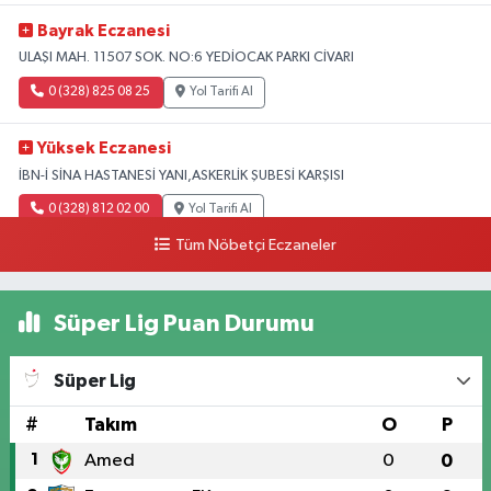
Bayrak Eczanesi
ULAŞI MAH. 11507 SOK. NO:6 YEDİOCAK PARKI CİVARI
0 (328) 825 08 25
Yol Tarifi Al
Yüksek Eczanesi
İBN-İ SİNA HASTANESİ YANI,ASKERLİK ŞUBESİ KARŞISI
0 (328) 812 02 00
Yol Tarifi Al
Tüm Nöbetçi Eczaneler
Süper Lig Puan Durumu
Süper Lig
#
Takım
O
P
1
Amed
0
0