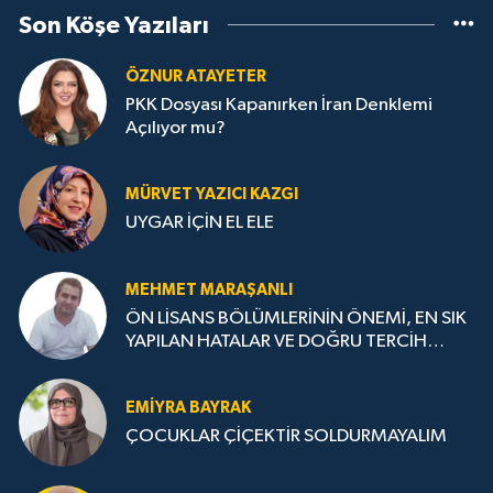
Son Köşe Yazıları
ÖZNUR ATAYETER
PKK Dosyası Kapanırken İran Denklemi
Açılıyor mu?
MÜRVET YAZICI KAZGI
UYGAR İÇİN EL ELE
MEHMET MARAŞANLI
ÖN LİSANS BÖLÜMLERİNİN ÖNEMİ, EN SIK
YAPILAN HATALAR VE DOĞRU TERCİH
STRATEJİLERİ
EMIYRA BAYRAK
ÇOCUKLAR ÇİÇEKTİR SOLDURMAYALIM