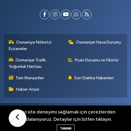
Osmaniye Nöbetçi
Osmaniye Hava Durumu
Eczaneler
Osmaniye Trafik
Puan Durumu ve Fikstür
Yoğunluk Haritası
Tüm Manşetler
Son Dakika Haberleri
Haber Arşivi
Künye
İletişim
Gizlilik Sözleşmesi
En iyi site deneyimi sağlamak için çerezlerden
faydalanıyoruz. Detaylar için lütfen tıklayın.
Haber Yazılımı:
TE Bilişim
TAMAM