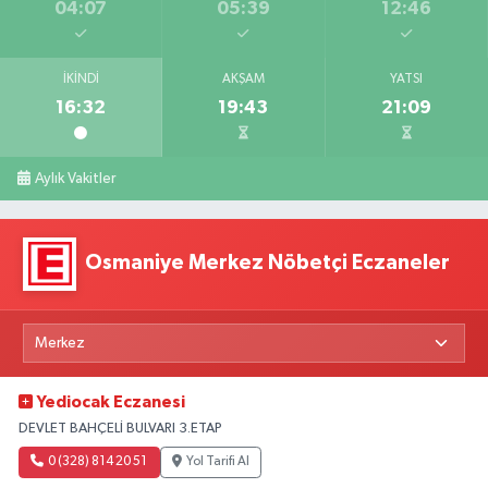
04:07
05:39
12:46
İKINDI
AKŞAM
YATSI
16:32
19:43
21:09
Aylık Vakitler
Osmaniye Merkez Nöbetçi Eczaneler
Yediocak Eczanesi
DEVLET BAHÇELİ BULVARI 3.ETAP
0 (328) 814 20 51
Yol Tarifi Al