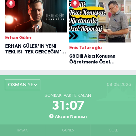
Erhan Güler
ERHAN GÜLER'IN YENI
Enis Tataroğlu
TEKLISI 'TEK GERÇEĞIM'LE
68 Dili Akıcı Konuşan
BÜYÜK DÖNÜŞÜ
Öğretmenle Özel
Röportaj
OSMANİYE
08.08.2026
SONRAKI VAKTE KALAN
31:05
Akşam Namazı
İMSAK
GÜNEŞ
ÖĞLE