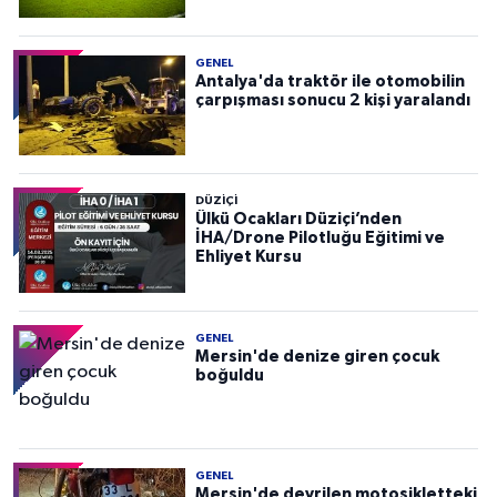
GENEL
Antalya'da traktör ile otomobilin
çarpışması sonucu 2 kişi yaralandı
DÜZIÇI
Ülkü Ocakları Düziçi’nden
İHA/Drone Pilotluğu Eğitimi ve
Ehliyet Kursu
GENEL
Mersin'de denize giren çocuk
boğuldu
GENEL
Mersin'de devrilen motosikletteki