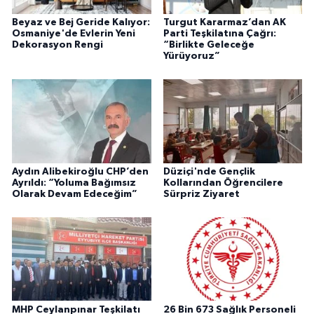
Beyaz ve Bej Geride Kalıyor:
Turgut Kararmaz’dan AK
Osmaniye'de Evlerin Yeni
Parti Teşkilatına Çağrı:
Dekorasyon Rengi
“Birlikte Geleceğe
Yürüyoruz”
Aydın Alibekiroğlu CHP’den
Düziçi'nde Gençlik
Ayrıldı: “Yoluma Bağımsız
Kollarından Öğrencilere
Olarak Devam Edeceğim”
Sürpriz Ziyaret
MHP Ceylanpınar Teşkilatı
26 Bin 673 Sağlık Personeli