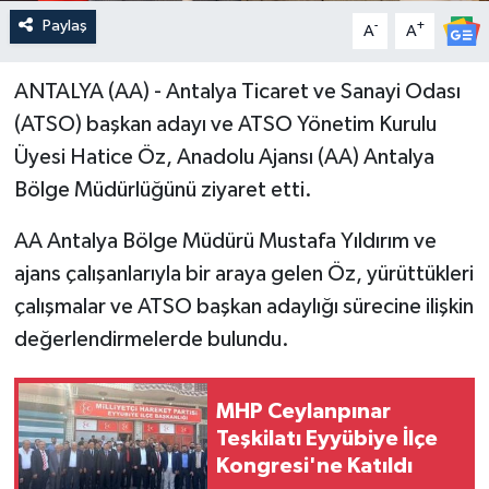
Paylaş
-
+
A
A
ANTALYA (AA) - Antalya Ticaret ve Sanayi Odası
(ATSO) başkan adayı ve ATSO Yönetim Kurulu
Üyesi Hatice Öz, Anadolu Ajansı (AA) Antalya
Bölge Müdürlüğünü ziyaret etti.
AA Antalya Bölge Müdürü Mustafa Yıldırım ve
ajans çalışanlarıyla bir araya gelen Öz, yürüttükleri
çalışmalar ve ATSO başkan adaylığı sürecine ilişkin
değerlendirmelerde bulundu.
MHP Ceylanpınar
Teşkilatı Eyyübiye İlçe
Kongresi'ne Katıldı