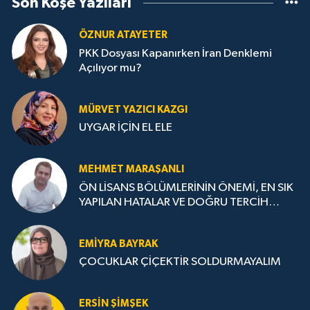
Son Köşe Yazıları
ÖZNUR ATAYETER
PKK Dosyası Kapanırken İran Denklemi
Açılıyor mu?
MÜRVET YAZICI KAZGI
UYGAR İÇİN EL ELE
MEHMET MARAŞANLI
ÖN LİSANS BÖLÜMLERİNİN ÖNEMİ, EN SIK
YAPILAN HATALAR VE DOĞRU TERCİH
STRATEJİLERİ
EMIYRA BAYRAK
ÇOCUKLAR ÇİÇEKTİR SOLDURMAYALIM
ERSIN ŞIMŞEK