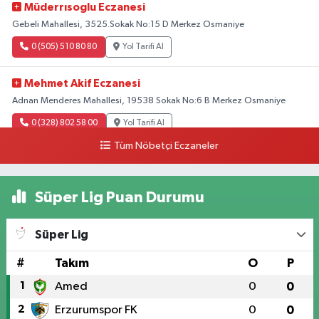
Müderrısoglu Eczanesi
Gebeli Mahallesi, 3525.Sokak No:15 D Merkez Osmaniye
0 (505) 510 80 80
Yol Tarifi Al
Mehmet Akif Eczanesi
Adnan Menderes Mahallesi, 19538 Sokak No:6 B Merkez Osmaniye
0 (328) 802 58 00
Yol Tarifi Al
Tüm Nöbetçi Eczaneler
Süper Lig Puan Durumu
Süper Lig
#
Takım
O
P
1
Amed
0
0
2
Erzurumspor FK
0
0