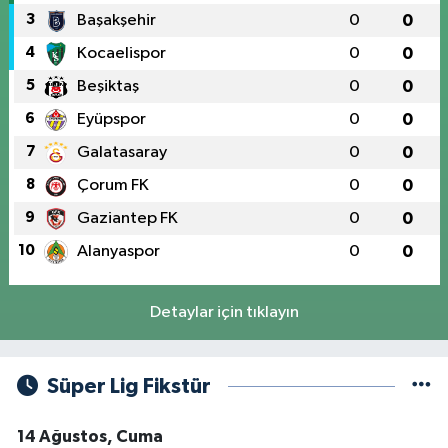
3
Başakşehir
0
0
4
Kocaelispor
0
0
5
Beşiktaş
0
0
6
Eyüpspor
0
0
7
Galatasaray
0
0
8
Çorum FK
0
0
9
Gaziantep FK
0
0
10
Alanyaspor
0
0
Detaylar için tıklayın
Süper Lig Fikstür
14 Ağustos, Cuma