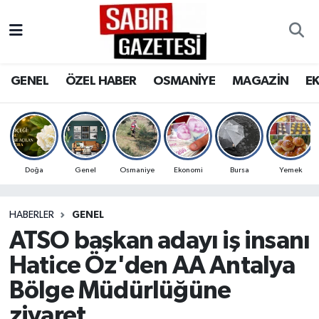
GENEL
Osmaniye Nöbetçi Eczaneler
GENEL
ÖZEL HABER
OSMANİYE
MAGAZİN
E
ÖZEL HABER
Osmaniye Hava Durumu
OSMANİYE
Osmaniye Trafik Yoğunluk Haritası
MAGAZİN
Süper Lig Puan Durumu ve Fikstür
Doğa
Genel
Osmaniye
Ekonomi
Bursa
Yemek
EKONOMİ
Tüm Manşetler
HABERLER
GENEL
ATSO başkan adayı iş insanı
SPOR
Son Dakika Haberleri
Hatice Öz'den AA Antalya
RESMİ İLANLAR
Haber Arşivi
Bölge Müdürlüğüne
ziyaret