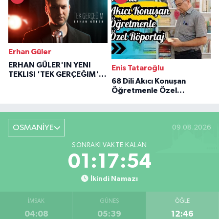
Erhan Güler
ERHAN GÜLER'IN YENI
Enis Tataroğlu
TEKLISI 'TEK GERÇEĞIM'LE
68 Dili Akıcı Konuşan
BÜYÜK DÖNÜŞÜ
Öğretmenle Özel
Röportaj
OSMANİYE
09.08.2026
SONRAKI VAKTE KALAN
01:17:54
İkindi Namazı
İMSAK
GÜNEŞ
ÖĞLE
04:08
05:39
12:46