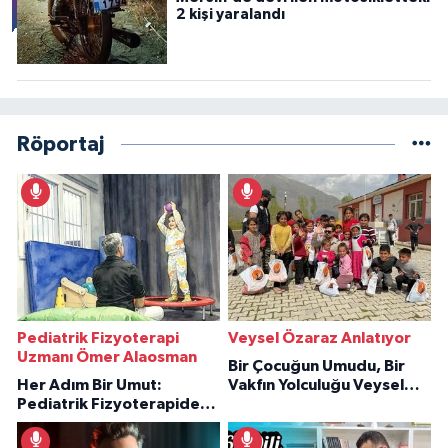
2 kişi yaralandı
Röportaj
Pediatrik Fizyoterapi
Veysel Özaraz Anlatıyor
Uzmanı Ömer Alaosman
Bir Çocuğun Umudu, Bir
Her Adım Bir Umut:
Vakfın Yolculuğu Veysel
Pediatrik Fizyoterapiden
Özaraz Anlatıyor
İlham Veren Hikâyeler