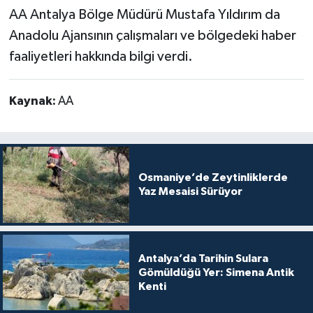
AA Antalya Bölge Müdürü Mustafa Yıldırım da
Anadolu Ajansının çalışmaları ve bölgedeki haber
faaliyetleri hakkında bilgi verdi.
Kaynak:
AA
Osmaniye’de Zeytinliklerde
Yaz Mesaisi Sürüyor
Antalya’da Tarihin Sulara
Gömüldüğü Yer: Simena Antik
Kenti