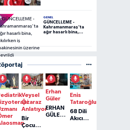
GENEL
GÜNCELLEME -
Kahramanmaraş'ta
ağır hasarlı bina,
yıkılırken iş
makinesinin üzerine
devrildi
Röportaj
Erhan
ediatrik
Veysel
Enis
Güler
izyoterapi
Özaraz
Tataroğlu
ERHAN
Uzmanı
Anlatıyor
68 Dili
GÜLER'IN
Ömer
Bir
Akıcı
YENI
Alaosman
Çocuğun
Konuşan
TEKLISI