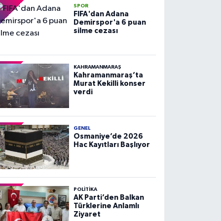
SPOR
FIFA'dan Adana
Demirspor'a 6 puan
silme cezası
KAHRAMANMARAŞ
Kahramanmaraş’ta
Murat Kekilli konser
verdi
GENEL
Osmaniye’de 2026
Hac Kayıtları Başlıyor
POLITIKA
AK Parti’den Balkan
Türklerine Anlamlı
Ziyaret