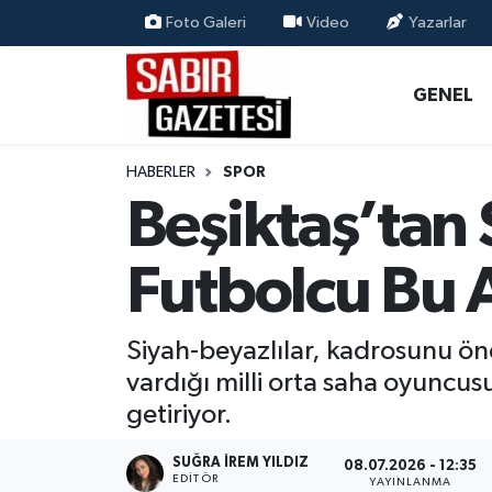
Foto Galeri
Video
Yazarlar
GENEL
Osmaniye Nöbetçi Eczaneler
GENEL
ÖZEL HABER
Osmaniye Hava Durumu
HABERLER
SPOR
OSMANİYE
Osmaniye Trafik Yoğunluk Haritası
Beşiktaş’tan 
MAGAZİN
Süper Lig Puan Durumu ve Fikstür
Futbolcu Bu 
EKONOMİ
Tüm Manşetler
Siyah-beyazlılar, kadrosunu öne
SPOR
Son Dakika Haberleri
vardığı milli orta saha oyuncu
getiriyor.
RESMİ İLANLAR
Haber Arşivi
SUĞRA İREM YILDIZ
08.07.2026 - 12:35
EDITÖR
YAYINLANMA