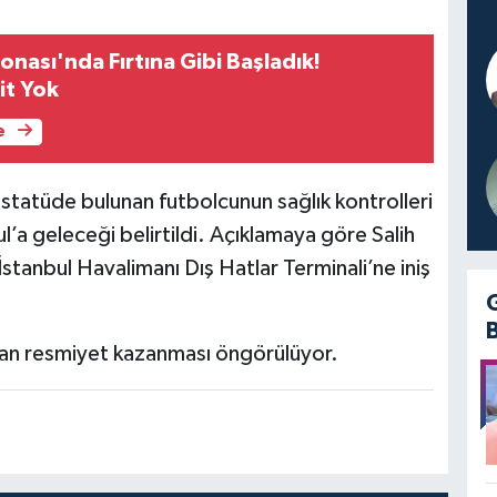
nası'nda Fırtına Gibi Başladık!
it Yok
e
statüde bulunan futbolcunun sağlık kontrolleri
l’a geleceği belirtildi. Açıklamaya göre Salih
stanbul Havalimanı Dış Hatlar Terminali’ne iniş
ından resmiyet kazanması öngörülüyor.