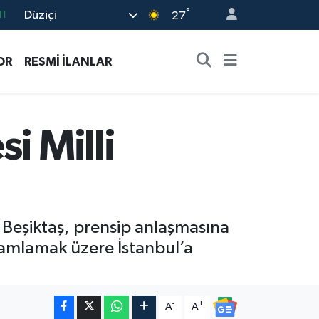
°
Düziçi
18
27
32
OR
RESMİ İLANLAR
38
03
14
i Milli
11
. Beşiktaş, prensip anlaşmasına
mamlamak üzere İstanbul’a
-
+
A
A