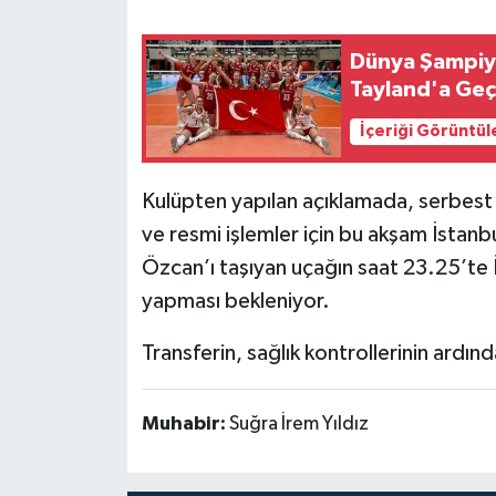
Dünya Şampiyo
Tayland'a Geç
İçeriği Görüntül
Kulüpten yapılan açıklamada, serbest 
ve resmi işlemler için bu akşam İstanbu
Özcan’ı taşıyan uçağın saat 23.25’te İ
yapması bekleniyor.
Transferin, sağlık kontrollerinin ard
Muhabir:
Suğra İrem Yıldız