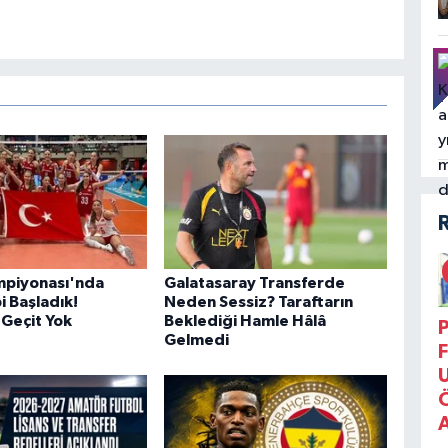
mpiyonası'nda
Galatasaray Transferde
bi Başladık!
Neden Sessiz? Taraftarın
 Geçit Yok
Beklediği Hamle Hâlâ
P
Gelmedi
F