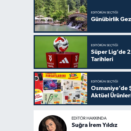
EDITÖRÜN SEÇTIĞI
Günübirlik Gez
EDITÖRÜN SEÇTIĞI
Süper Lig’de 2
Tarihleri
EDITÖRÜN SEÇTIĞI
Osmaniye’de Ş
Aktüel Ürünleri
EDITÖR HAKKINDA
Suğra İrem Yıldız