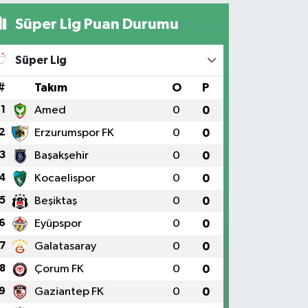
Süper Lig Puan Durumu
Süper Lig
#
Takım
O
P
1
Amed
0
0
2
Erzurumspor FK
0
0
3
Başakşehir
0
0
4
Kocaelispor
0
0
5
Beşiktaş
0
0
6
Eyüpspor
0
0
7
Galatasaray
0
0
8
Çorum FK
0
0
9
Gaziantep FK
0
0