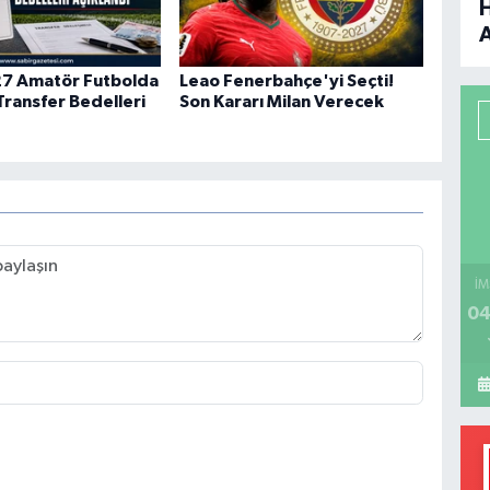
B
7 Amatör Futbolda
Leao Fenerbahçe'yi Seçti!
Transfer Bedelleri
Son Kararı Milan Verecek
P
H
İM
04