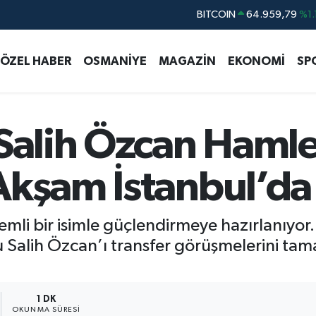
DOLAR
47,7436
%0.
EURO
55,2510
%0.
ÖZEL HABER
OSMANİYE
MAGAZİN
EKONOMİ
SP
STERLİN
64,4811
%0.
GRAM ALTIN
6660.55
%0.
BİST100
13.779
%-
Salih Özcan Hamles
BITCOIN
64.959,79
%1.
Akşam İstanbul’da
mli bir isimle güçlendirmeye hazırlanıyor
su Salih Özcan’ı transfer görüşmelerini ta
1 DK
OKUNMA SÜRESI