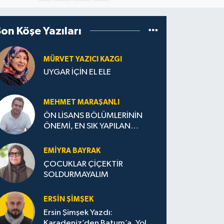
Son Köşe Yazıları
MÜRVET YAZICI KAZGI
UYGAR İÇİN EL ELE
MEHMET MARAŞANLI
ÖN LİSANS BÖLÜMLERİNİN
ÖNEMİ, EN SIK YAPILAN
HATALAR VE DOĞRU TERCİH
STRATEJİLERİ
EMIYRA BAYRAK
ÇOCUKLAR ÇİÇEKTİR
SOLDURMAYALIM
ERSIN ŞIMŞEK
Ersin Şimşek Yazdı:
Karadeniz’den Batum’a, Yolun