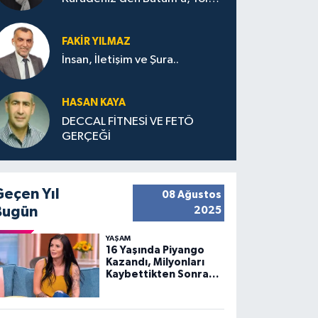
Bana Bıraktıkları
FAKIR YILMAZ
İnsan, İletişim ve Şura..
HASAN KAYA
DECCAL FİTNESİ VE FETÖ
GERÇEĞİ
Geçen Yıl
08 Ağustos
Bugün
2025
YAŞAM
16 Yaşında Piyango
Kazandı, Milyonları
Kaybettikten Sonra
Huzuru Buldu