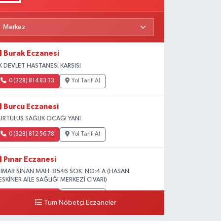
Burak Eczanesi
K DEVLET HASTANESİ KARŞISI
0 (328) 814 83 33
Yol Tarifi Al
Burcu Eczanesi
URTULUŞ SAĞLIK OCAĞI YANI
0 (328) 812 56 78
Yol Tarifi Al
Pınar Eczanesi
İMAR SİNAN MAH. 8546 SOK. NO:4 A (HASAN
ESKİNER AİLE SAĞLIĞI MERKEZİ CİVARI)
0 (328) 826 04 73
Yol Tarifi Al
Tüm Nöbetçi Eczaneler