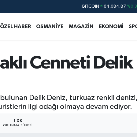
BITCOIN
64.084,87
%0.
DOLAR
47,5760
%0
ÖZEL HABER
OSMANİYE
MAGAZİN
EKONOMİ
SP
EURO
55,0126
%0.
STERLİN
64,1794
%0.
GRAM ALTIN
6508.83
%4.4
aklı Cenneti Delik
BİST100
13.647
%-3
bulunan Delik Deniz, turkuaz renkli denizi
uristlerin ilgi odağı olmaya devam ediyor.
1 DK
OKUNMA SÜRESI