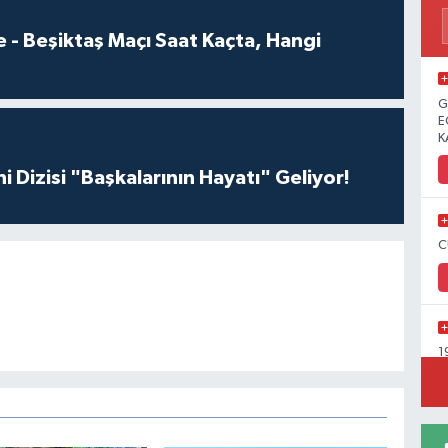
 - Beşiktaş Maçı Saat Kaçta, Hangi
G
E
K
i Dizisi "Başkalarının Hayatı" Geliyor!
C
1
Y
C