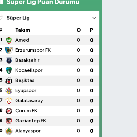
Süper Lig Puan Durumu
Süper Lig
#
Takım
O
P
1
Amed
0
0
2
Erzurumspor FK
0
0
3
Başakşehir
0
0
4
Kocaelispor
0
0
5
Beşiktaş
0
0
6
Eyüpspor
0
0
7
Galatasaray
0
0
8
Çorum FK
0
0
9
Gaziantep FK
0
0
0
Alanyaspor
0
0