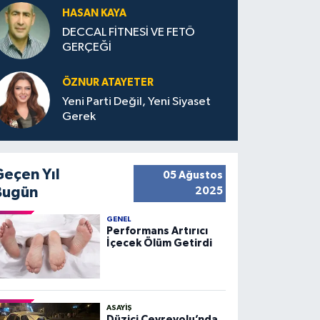
HASAN KAYA
DECCAL FİTNESİ VE FETÖ
GERÇEĞİ
ÖZNUR ATAYETER
Yeni Parti Değil, Yeni Siyaset
Gerek
Geçen Yıl
05 Ağustos
Bugün
2025
GENEL
Performans Artırıcı
İçecek Ölüm Getirdi
ASAYIŞ
Düziçi Çevreyolu’nda