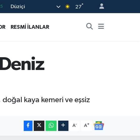
°
Düziçi
35
27
.1
OR
RESMİ İLANLAR
29
29
4
 Deniz
0
, doğal kaya kemeri ve eşsiz
-
+
A
A