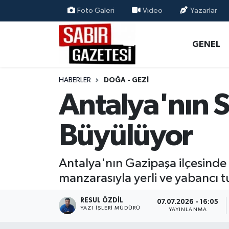
Foto Galeri
Video
Yazarlar
GENEL
Osmaniye Nöbetçi Eczaneler
GENEL
ÖZEL HABER
Osmaniye Hava Durumu
HABERLER
DOĞA - GEZI
OSMANİYE
Osmaniye Trafik Yoğunluk Haritası
Antalya'nın S
MAGAZİN
Süper Lig Puan Durumu ve Fikstür
Büyülüyor
EKONOMİ
Tüm Manşetler
Antalya'nın Gazipaşa ilçesinde 
SPOR
Son Dakika Haberleri
manzarasıyla yerli ve yabancı t
RESMİ İLANLAR
Haber Arşivi
RESUL ÖZDIL
07.07.2026 - 16:05
YAZI İŞLERI MÜDÜRÜ
YAYINLANMA