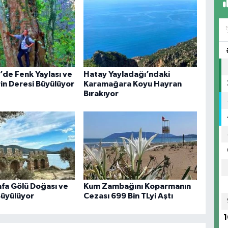
de Fenk Yaylası ve
Hatay Yayladağı’ndaki
n Deresi Büyülüyor
Karamağara Koyu Hayran
Bırakıyor
afa Gölü Doğası ve
Kum Zambağını Koparmanın
Büyülüyor
Cezası 699 Bin TLyi Aştı
1