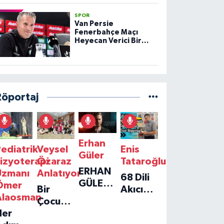
SPOR
Van Persie
Fenerbahçe Maçı
Heyecan Verici Bir
Prova
Röportaj
Erhan
ediatrik
Veysel
Enis
Güler
izyoterapi
Özaraz
Tataroğlu
ERHAN
Uzmanı
Anlatıyor
68 Dili
GÜLER'IN
Ömer
Bir
Akıcı
YENI
Alaosman
Çocuğun
Konuşan
TEKLISI
Her
Umudu,
Öğretmenle
'TEK