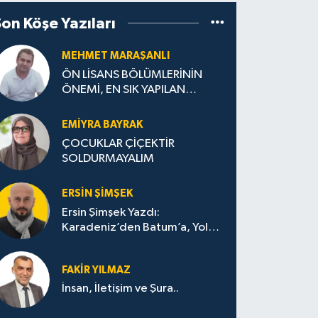
Son Köşe Yazıları
MEHMET MARAŞANLI
ÖN LİSANS BÖLÜMLERİNİN
ÖNEMİ, EN SIK YAPILAN
HATALAR VE DOĞRU TERCİH
STRATEJİLERİ
EMIYRA BAYRAK
ÇOCUKLAR ÇİÇEKTİR
SOLDURMAYALIM
ERSIN ŞIMŞEK
Ersin Şimşek Yazdı:
Karadeniz’den Batum’a, Yolun
Bana Bıraktıkları
FAKIR YILMAZ
İnsan, İletişim ve Şura..