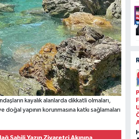
P
F
daşların kayalık alanlarda dikkatli olmaları,
e doğal yapının korunmasına katkı sağlamaları
ğ Sahili Yazın Ziyaretçi Akınına