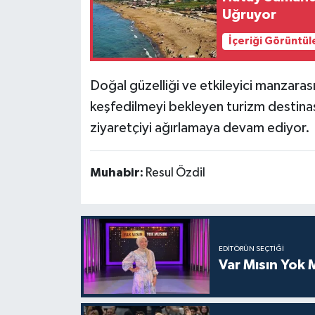
Uğruyor
İçeriği Görüntül
Doğal güzelliği ve etkileyici manzaras
keşfedilmeyi bekleyen turizm destinasy
ziyaretçiyi ağırlamaya devam ediyor.
Muhabir:
Resul Özdil
EDITÖRÜN SEÇTIĞI
Var Mısın Yok 