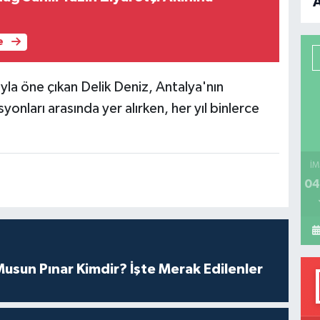
B
e
P
ıyla öne çıkan Delik Deniz, Antalya'nın
onları arasında yer alırken, her yıl binlerce
H
İM
04
Musun Pınar Kimdir? İşte Merak Edilenler