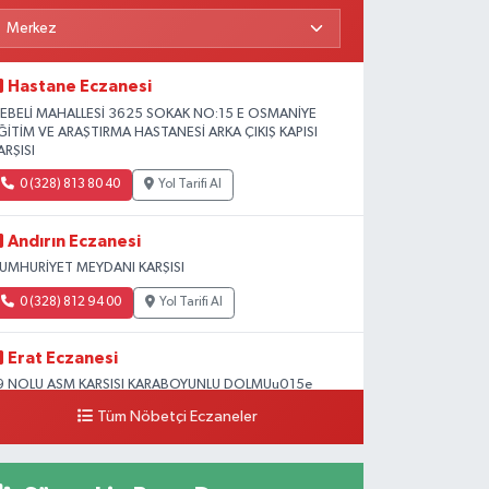
Hastane Eczanesi
EBELİ MAHALLESİ 3625 SOKAK NO:15 E OSMANİYE
ĞİTİM VE ARAŞTIRMA HASTANESİ ARKA ÇIKIŞ KAPISI
ARŞISI
0 (328) 813 80 40
Yol Tarifi Al
Andırın Eczanesi
UMHURİYET MEYDANI KARŞISI
0 (328) 812 94 00
Yol Tarifi Al
Erat Eczanesi
9 NOLU ASM KARSISI KARABOYUNLU DOLMUu015e
OLUNDA Mu0130MAR Su0130NAN OKULU
Tüm Nöbetçi Eczaneler
u0130VARI
0 (328) 825 39 39
Yol Tarifi Al