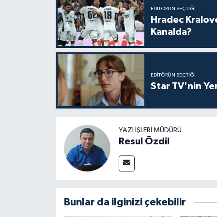
EDITÖRÜN SEÇTIĞI
Hradec Kralove
Kanalda?
EDITÖRÜN SEÇTIĞI
Star TV'nin Yen
YAZI İŞLERI MÜDÜRÜ
Resul Özdil
Bunlar da ilginizi çekebilir