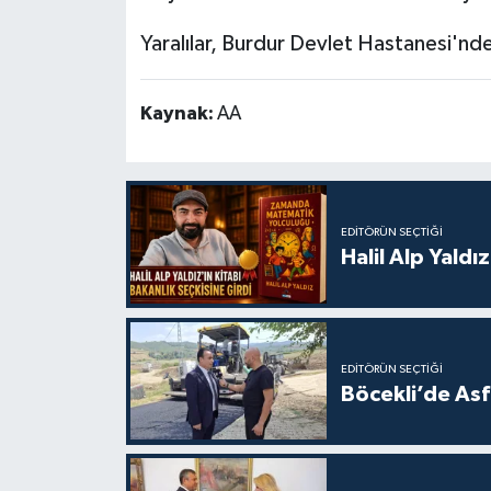
Yaralılar, Burdur Devlet Hastanesi'nde
Kaynak:
AA
EDITÖRÜN SEÇTIĞI
Halil Alp Yald
EDITÖRÜN SEÇTIĞI
Böcekli’de Asf