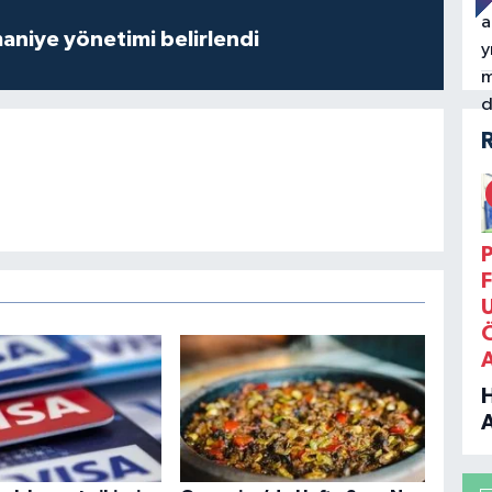
aniye yönetimi belirlendi
P
F
B