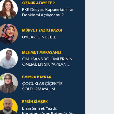
ÖZNUR ATAYETER
PKK Dosyası Kapanırken İran
Denklemi Açılıyor mu?
MÜRVET YAZICI KAZGI
UYGAR İÇİN EL ELE
MEHMET MARAŞANLI
ÖN LİSANS BÖLÜMLERİNİN
ÖNEMİ, EN SIK YAPILAN
HATALAR VE DOĞRU TERCİH
STRATEJİLERİ
EMIYRA BAYRAK
ÇOCUKLAR ÇİÇEKTİR
SOLDURMAYALIM
ERSIN ŞIMŞEK
Ersin Şimşek Yazdı:
Karadeniz’den Batum’a, Yolun