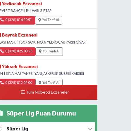
Yediocak Eczanesi
EVLET BAHÇELİ BULVARI 3.ETAP
0 (328) 814 20 51
Yol Tarifi Al
Bayrak Eczanesi
LAŞI MAH. 11507 SOK. NO:6 YEDİOCAK PARKI CİVARI
0 (328) 825 08 25
Yol Tarifi Al
Yüksek Eczanesi
BN-İ SİNA HASTANESİ YANI,ASKERLİK ŞUBESİ KARŞISI
0 (328) 812 02 00
Yol Tarifi Al
Tüm Nöbetçi Eczaneler
Süper Lig Puan Durumu
Süper Lig