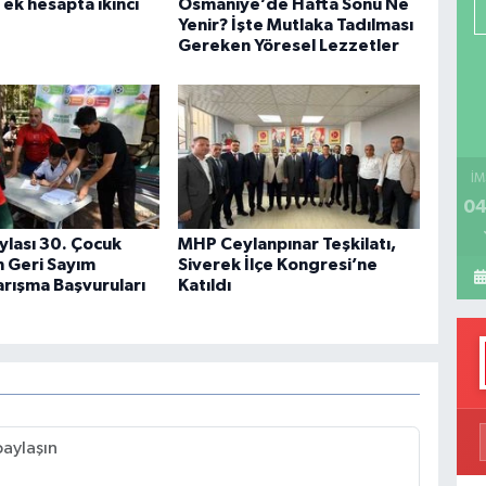
ek hesapta ikinci
Osmaniye’de Hafta Sonu Ne
P
Yenir? İşte Mutlaka Tadılması
Gereken Yöresel Lezzetler
H
İM
04
ylası 30. Çocuk
MHP Ceylanpınar Teşkilatı,
in Geri Sayım
Siverek İlçe Kongresi’ne
arışma Başvuruları
Katıldı