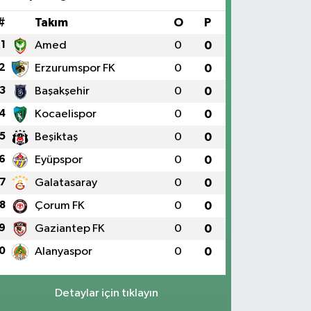
#
Takım
O
P
1
Amed
0
0
2
Erzurumspor FK
0
0
3
Başakşehir
0
0
4
Kocaelispor
0
0
5
Beşiktaş
0
0
6
Eyüpspor
0
0
7
Galatasaray
0
0
8
Çorum FK
0
0
9
Gaziantep FK
0
0
0
Alanyaspor
0
0
Detaylar için tıklayın