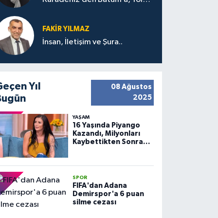
Bana Bıraktıkları
FAKIR YILMAZ
İnsan, İletişim ve Şura..
Geçen Yıl
08 Ağustos
Bugün
2025
YAŞAM
16 Yaşında Piyango
Kazandı, Milyonları
Kaybettikten Sonra
Huzuru Buldu
SPOR
FIFA'dan Adana
Demirspor'a 6 puan
silme cezası