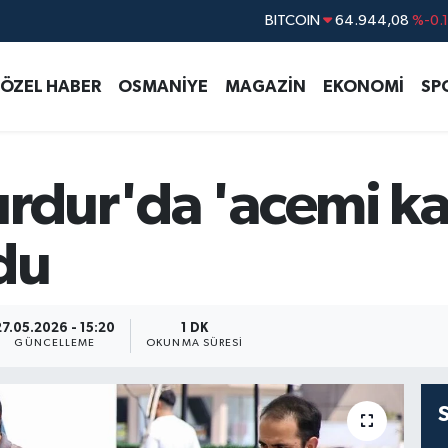
BITCOIN
64.944,08
%-0.
DOLAR
47,7436
%0.
ÖZEL HABER
OSMANİYE
MAGAZİN
EKONOMİ
SP
EURO
55,2510
%0.
STERLİN
64,4811
%0.
GRAM ALTIN
6660.55
%0.
urdur'da 'acemi ka
BİST100
13.779
%-
du
27.05.2026 - 15:20
1 DK
GÜNCELLEME
OKUNMA SÜRESI