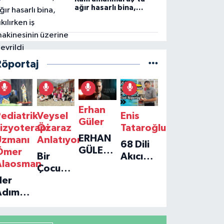
ağır hasarlı bina,
yıkılırken iş
makinesinin üzerine
devrildi
Röportaj
Erhan
ediatrik
Veysel
Enis
Güler
izyoterapi
Özaraz
Tataroğlu
ERHAN
Uzmanı
Anlatıyor
68 Dili
GÜLER'IN
Ömer
Bir
Akıcı
YENI
Alaosman
Çocuğun
Konuşan
TEKLISI
Her
Umudu,
Öğretmenle
'TEK
Adım
Bir
Özel
GERÇEĞIM'LE
ir
Vakfın
Röportaj
BÜYÜK
Umut:
Yolculuğu
DÖNÜŞÜ