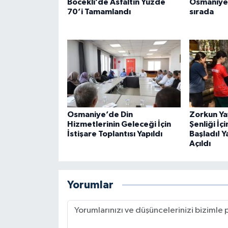
Böcekli’de Asfaltın Yüzde
Osmaniye 
70’i Tamamlandı
sırada
Osmaniye’de Din
Zorkun Ya
Hizmetlerinin Geleceği İçin
Şenliği İç
İstişare Toplantısı Yapıldı
Başladı! Y
Açıldı
Yorumlar