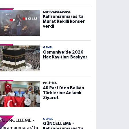
KAHRAMANMARAŞ
Kahramanmaraş’ta
Murat Kekilli konser
verdi
GENEL
Osmaniye’de 2026
Hac Kayıtları Başlıyor
POLITIKA
AK Parti’den Balkan
Türklerine Anlamlı
Ziyaret
GENEL
GÜNCELLEME -
Kahramanmaraş'ta