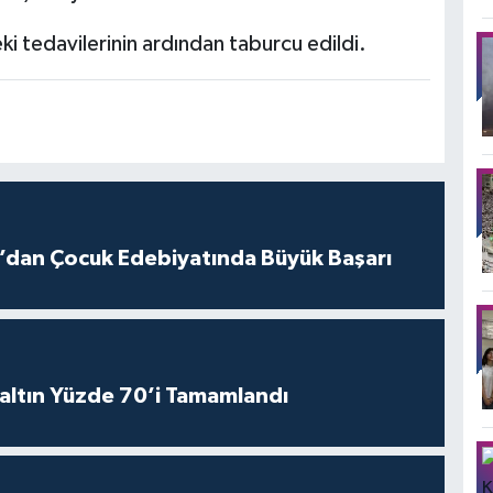
ki tedavilerinin ardından taburcu edildi.
ız’dan Çocuk Edebiyatında Büyük Başarı
altın Yüzde 70’i Tamamlandı