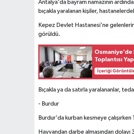
Antalya'da bayram namazının ardından 
bıçakla yaralanan kişiler, hastanelerde
Kepez Devlet Hastanesi'ne gelenlerin 
görüldü.
Osmaniye’de D
Toplantısı Yap
İçeriği Görüntül
Bıçakla ya da satırla yaralananlar, teda
- Burdur
Burdur'da kurban kesmeye çalışırken 16 
Hayvandan darbe almasından dolayı 3 