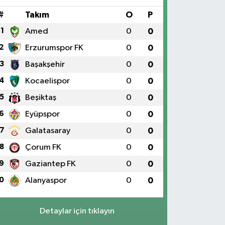
#
Takım
O
P
1
Amed
0
0
2
Erzurumspor FK
0
0
3
Başakşehir
0
0
4
Kocaelispor
0
0
5
Beşiktaş
0
0
6
Eyüpspor
0
0
7
Galatasaray
0
0
8
Çorum FK
0
0
9
Gaziantep FK
0
0
0
Alanyaspor
0
0
Detaylar için tıklayın