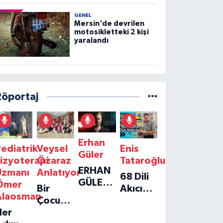
GENEL
Mersin'de devrilen
motosikletteki 2 kişi
yaralandı
Röportaj
Erhan
ediatrik
Veysel
Enis
Güler
izyoterapi
Özaraz
Tataroğlu
ERHAN
Uzmanı
Anlatıyor
68 Dili
GÜLER'IN
Ömer
Bir
Akıcı
YENI
Alaosman
Çocuğun
Konuşan
TEKLISI
Her
Umudu,
Öğretmenle
'TEK