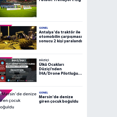
GENEL
Antalya'da traktör ile
otomobilin çarpışması
sonucu 2 kişi yaralandı
DÜZIÇI
Ülkü Ocakları
Düziçi’nden
İHA/Drone Pilotluğu
Eğitimi ve Ehliyet
Kursu
GENEL
Mersin'de denize
giren çocuk boğuldu