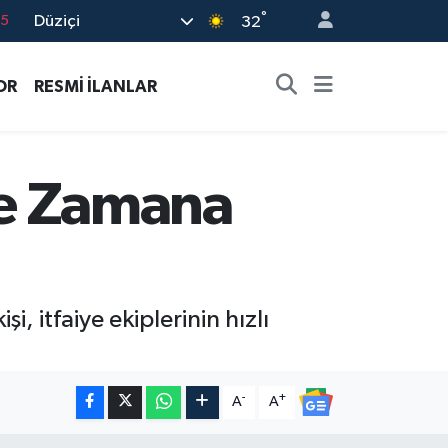
°
Düziçi
18
32
32
OR
RESMİ İLANLAR
38
0
14
iye Zamana
15
, itfaiye ekiplerinin hızlı
-
+
A
A