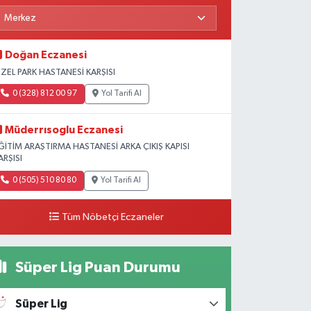
Doğan Eczanesi
ZEL PARK HASTANESİ KARŞISI
0 (328) 812 00 97
Yol Tarifi Al
Müderrısoglu Eczanesi
ĞİTİM ARAŞTIRMA HASTANESİ ARKA ÇIKIŞ KAPISI
ARŞISI
0 (505) 510 80 80
Yol Tarifi Al
Tüm Nöbetçi Eczaneler
Süper Lig Puan Durumu
Süper Lig