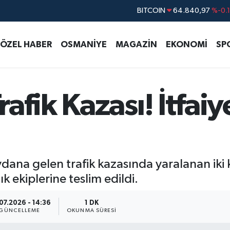
DOLAR
47,7436
%0.
EURO
55,2510
%0.
ÖZEL HABER
OSMANİYE
MAGAZİN
EKONOMİ
SP
STERLİN
64,4811
%0.
GRAM ALTIN
6660.55
%
BİST100
13.779
%-
afik Kazası! İtfa
BITCOIN
64.840,97
%-0.
na gelen trafik kazasında yaralanan iki kişi
k ekiplerine teslim edildi.
07.2026 - 14:36
1 DK
GÜNCELLEME
OKUNMA SÜRESI