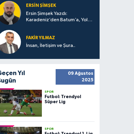
ERSIN ŞIMŞEK
Ersin Şimşek Yazdı:
Karadeniz’den Batum’a, Yolun
Bana Bıraktıkları
FAKIR YILMAZ
İnsan, İletişim ve Şura..
Geçen Yıl
09 Ağustos
Bugün
2025
SPOR
Futbol: Trendyol
Süper Lig
SPOR
Futbol: Trendyol 1. Lig