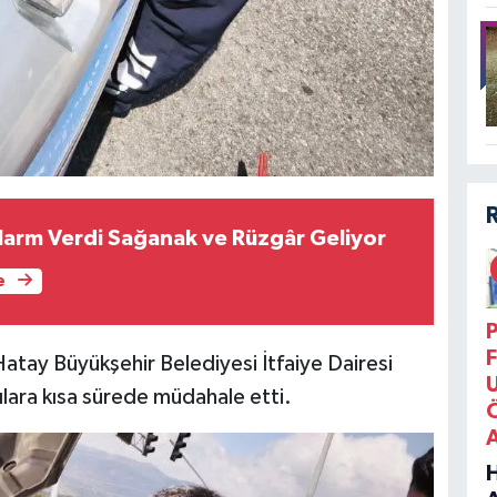
larm Verdi Sağanak ve Rüzgâr Geliyor
e
P
F
Hatay Büyükşehir Belediyesi İtfaiye Dairesi
lılara kısa sürede müdahale etti.