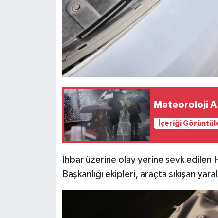
Meteoroloji A
İçeriği Görüntül
İhbar üzerine olay yerine sevk edilen 
Başkanlığı ekipleri, araçta sıkışan yara