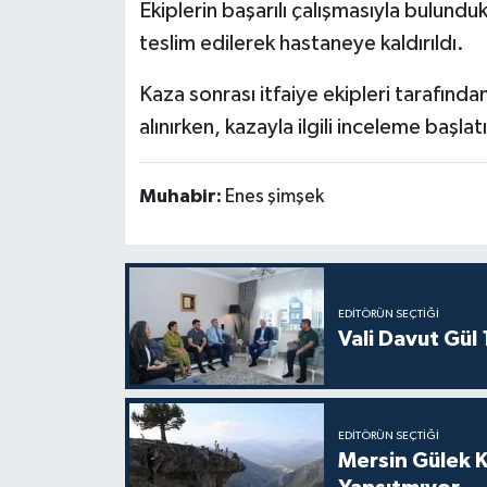
Ekiplerin başarılı çalışmasıyla bulundukl
teslim edilerek hastaneye kaldırıldı.
Kaza sonrası itfaiye ekipleri tarafında
alınırken, kazayla ilgili inceleme başlatı
Muhabir:
Enes şimşek
EDITÖRÜN SEÇTIĞI
Vali Davut Gül
EDITÖRÜN SEÇTIĞI
Mersin Gülek 