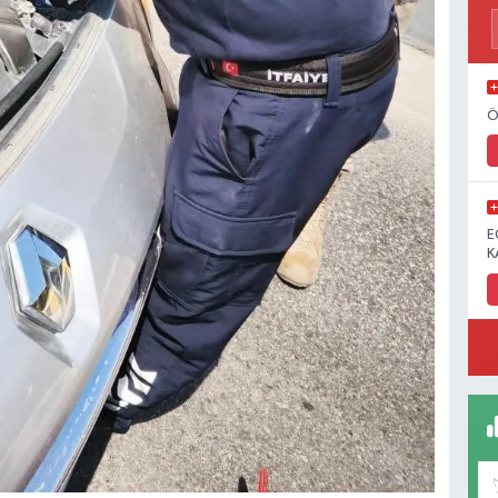
Ö
E
K