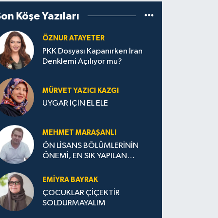
Son Köşe Yazıları
ÖZNUR ATAYETER
PKK Dosyası Kapanırken İran
Denklemi Açılıyor mu?
MÜRVET YAZICI KAZGI
UYGAR İÇİN EL ELE
MEHMET MARAŞANLI
ÖN LİSANS BÖLÜMLERİNİN
ÖNEMİ, EN SIK YAPILAN
HATALAR VE DOĞRU TERCİH
STRATEJİLERİ
EMIYRA BAYRAK
ÇOCUKLAR ÇİÇEKTİR
SOLDURMAYALIM