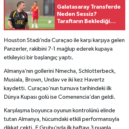
Galatasaray Transferde
Neden Sessiz?
Taraftarın Beklediği
Hamle Hâlâ Gelmedi
Houston Stadı’nda Curaçao ile karşı karşıya gelen
Panzerler, rakibini 7-1 mağlup ederek kupaya
etkileyici bir başlangıç yaptı.
Almanya’nın gollerini Nmecha, Schlotterbeck,
Musiala, Brown, Undav ve iki kez Havertz
kaydetti. Curaçao’nun turnuva tarihindeki ilk
Dünya Kupası golü ise Comenencia’dan geldi.
Karşılaşma boyunca oyunun kontrolünü elinde
tutan Almanya, hücumdaki etkili performansıyla
dikkat çekti. E Grubu’nda ilk haftayı 3 puanla