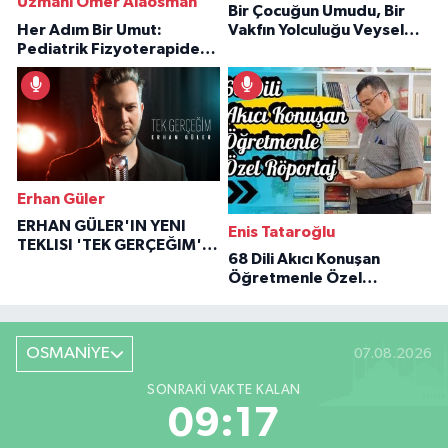
Uzmanı Ömer Alaosman
Bir Çocuğun Umudu, Bir
Her Adım Bir Umut:
Vakfın Yolculuğu Veysel
Pediatrik Fizyoterapiden
Özaraz Anlatıyor
İlham Veren Hikâyeler
Erhan Güler
ERHAN GÜLER'IN YENI
Enis Tataroğlu
TEKLISI 'TEK GERÇEĞIM'LE
68 Dili Akıcı Konuşan
BÜYÜK DÖNÜŞÜ
Öğretmenle Özel
Röportaj
OSMANİYE
07.08.2026
SONRAKI VAKTE KALAN
09:16