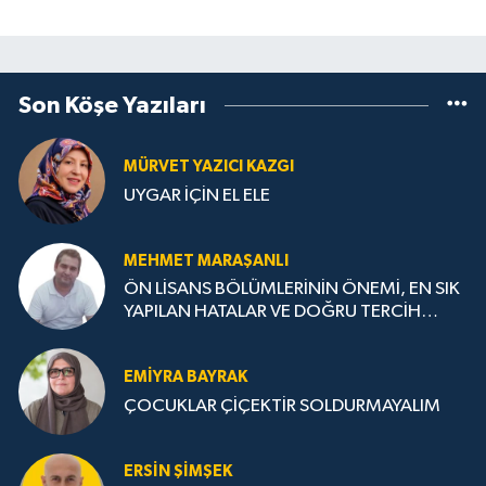
Son Köşe Yazıları
MÜRVET YAZICI KAZGI
UYGAR İÇİN EL ELE
MEHMET MARAŞANLI
ÖN LİSANS BÖLÜMLERİNİN ÖNEMİ, EN SIK
YAPILAN HATALAR VE DOĞRU TERCİH
STRATEJİLERİ
EMIYRA BAYRAK
ÇOCUKLAR ÇİÇEKTİR SOLDURMAYALIM
ERSIN ŞIMŞEK