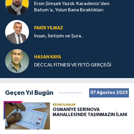
Ersin Şimşek Yazdı: Karadeniz’den
Batum’a, Yolun Bana Bıraktıkları
FAKIR YILMAZ
İnsan, İletişim ve Şura..
HASAN KAYA
DECCAL FİTNESİ VE FETÖ GERÇEĞİ
Geçen Yıl Bugün
07 Ağustos 2025
RESMI İLANLAR
OSMANİYE SERİNOVA
MAHALLESİNDE TAŞINMAZIN İLANI