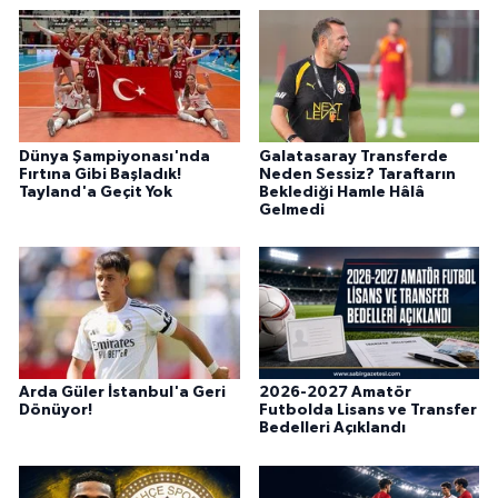
Dünya Şampiyonası'nda
Galatasaray Transferde
Fırtına Gibi Başladık!
Neden Sessiz? Taraftarın
Tayland'a Geçit Yok
Beklediği Hamle Hâlâ
Gelmedi
Arda Güler İstanbul'a Geri
2026-2027 Amatör
Dönüyor!
Futbolda Lisans ve Transfer
Bedelleri Açıklandı