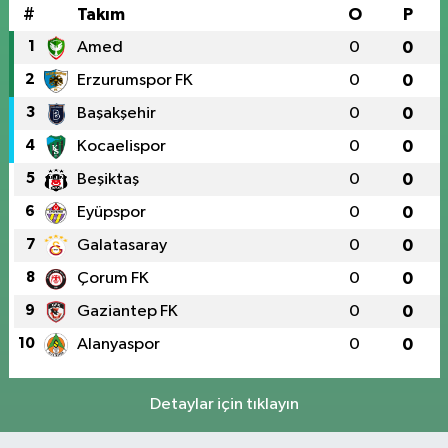
#
Takım
O
P
1
Amed
0
0
2
Erzurumspor FK
0
0
3
Başakşehir
0
0
4
Kocaelispor
0
0
5
Beşiktaş
0
0
6
Eyüpspor
0
0
7
Galatasaray
0
0
8
Çorum FK
0
0
9
Gaziantep FK
0
0
10
Alanyaspor
0
0
Detaylar için tıklayın