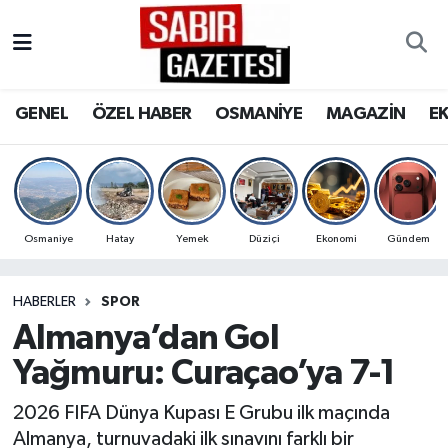
GENEL
Osmaniye Nöbetçi Eczaneler
GENEL
ÖZEL HABER
OSMANİYE
MAGAZİN
E
ÖZEL HABER
Osmaniye Hava Durumu
OSMANİYE
Osmaniye Trafik Yoğunluk Haritası
MAGAZİN
Süper Lig Puan Durumu ve Fikstür
Osmaniye
Hatay
Yemek
Düziçi
Ekonomi
Gündem
EKONOMİ
Tüm Manşetler
HABERLER
SPOR
Almanya’dan Gol
SPOR
Son Dakika Haberleri
Yağmuru: Curaçao’ya 7-1
RESMİ İLANLAR
Haber Arşivi
2026 FIFA Dünya Kupası E Grubu ilk maçında
Almanya, turnuvadaki ilk sınavını farklı bir