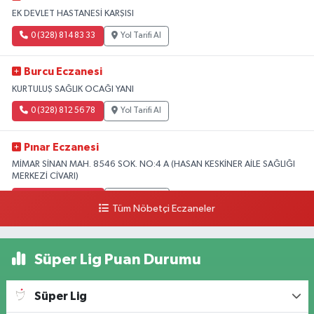
EK DEVLET HASTANESİ KARŞISI
0 (328) 814 83 33
Yol Tarifi Al
Burcu Eczanesi
KURTULUŞ SAĞLIK OCAĞI YANI
0 (328) 812 56 78
Yol Tarifi Al
Pınar Eczanesi
MİMAR SİNAN MAH. 8546 SOK. NO:4 A (HASAN KESKİNER AİLE SAĞLIĞI
MERKEZİ CİVARI)
0 (328) 826 04 73
Yol Tarifi Al
Tüm Nöbetçi Eczaneler
Süper Lig Puan Durumu
Süper Lig