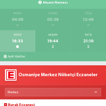
Akşam Namazı
İMSAK
GÜNEŞ
ÖĞLE
04:06
05:38
12:46
İKINDI
AKŞAM
YATSI
16:33
19:44
21:10
Aylık Vakitler
Osmaniye Merkez Nöbetçi Eczaneler
Burak Eczanesi