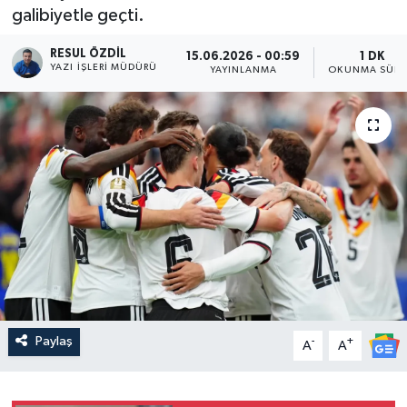
galibiyetle geçti.
RESUL ÖZDIL
15.06.2026 - 00:59
1 DK
YAZI İŞLERI MÜDÜRÜ
YAYINLANMA
OKUNMA SÜRE
Paylaş
-
+
A
A