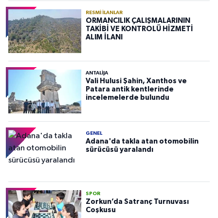
RESMI İLANLAR
ORMANCILIK ÇALIŞMALARININ
TAKİBİ VE KONTROLÜ HİZMETİ
ALIM İLANI
ANTALIJA
Vali Hulusi Şahin, Xanthos ve
Patara antik kentlerinde
incelemelerde bulundu
GENEL
Adana'da takla atan otomobilin
sürücüsü yaralandı
SPOR
Zorkun’da Satranç Turnuvası
Coşkusu